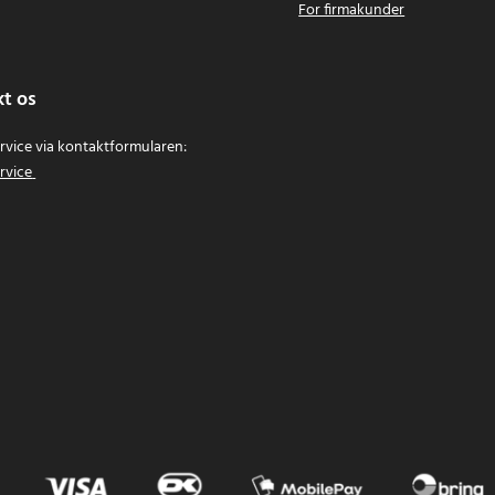
For firmakunder
t os
vice via kontaktformularen:
rvice