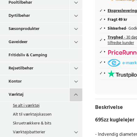
Pooltilbehør
Ekspreslevering
Dyrtilbehør
Fragt 49 kr
Sæsonprodukter
Sikkerhed
- Godk
Tryghed
- 30 dag
Gaveideer
tilfredse kunder
Fritidsliv & Camping
Rejsetilbehør
Kontor
Værktøj
Se alt i
værktøj
Beskrivelse
Alt til værktøjskassen
695zz kuglelejer
Skruetrækkere & bits
Værktøjsbatterier
- Indvendig diamete