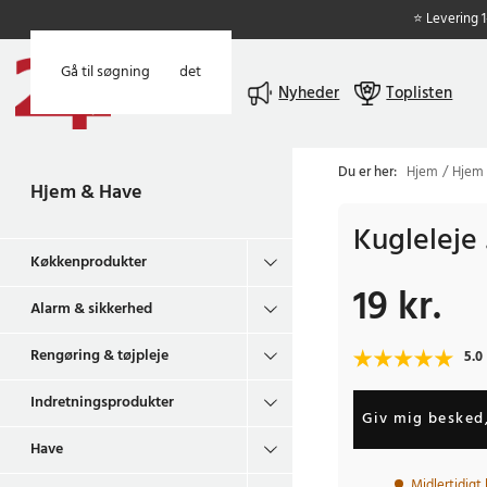
⭐ Levering 
Gå til hovedindholdet
Gå til søgning
Menu
Nyheder
Toplisten
Du er her:
Hjem
Hjem
Hjem & Have
Kuglelej
Køkkenprodukter
19 kr.
Pris
:
19 kr.
Alarm & sikkerhed
Rengøring & tøjpleje
5.0
Indretningsprodukter
Giv mig besked,
Have
Midlertidigt