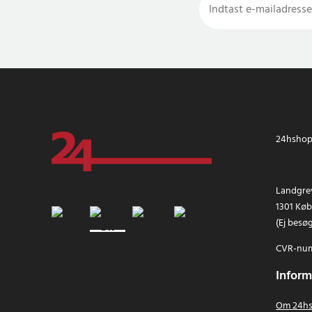
24hshop.
Landgrev
1301 Kø
(Ej besø
CVR-num
Inform
Om 24hs