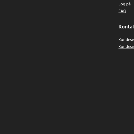
Log på
FAQ
Kontak
Kundeser
Kundese