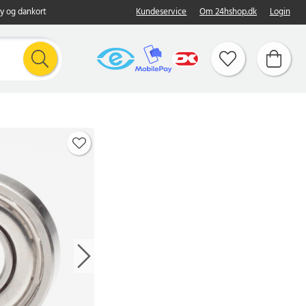
y og dankort
Kundeservice
Om 24hshop.dk
Login