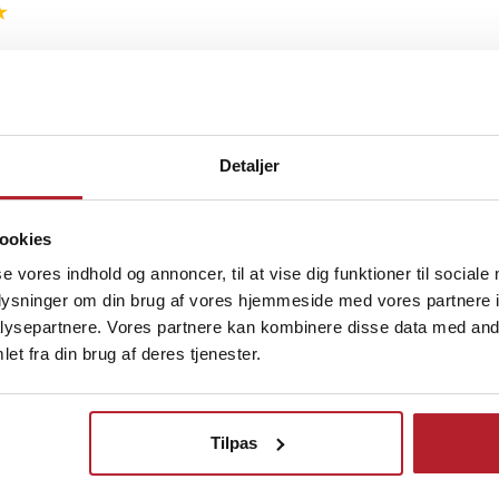
3 år siden
Detaljer
år siden
ookies
se vores indhold og annoncer, til at vise dig funktioner til sociale
oplysninger om din brug af vores hjemmeside med vores partnere i
ysepartnere. Vores partnere kan kombinere disse data med andr
et fra din brug af deres tjenester.
Finde gode tilbud
Tilpas
Værktøj
Kuglelej