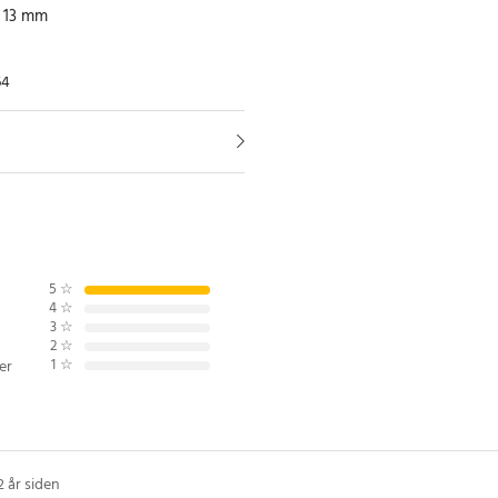
 13 mm
64
5
☆
4
☆
3
☆
2
☆
1
☆
er
2 år siden