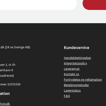
Kundeservice
dk (24 se Sverige AB)
Handelsbetingelser
Integritetspolicy
en 3, st. th
Leverancer
benhavn K
Kontakt os
gsadresse)
Fortrydelse og reklamation
mer 33573359
Betalingsmetoder
Lagerstatus
ation
FAQ
hop.dk