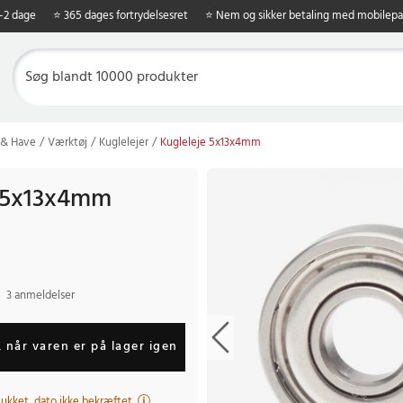
1-2 dage
⭐ 365 dages fortrydelsesret
⭐ Nem og sikker betaling med mobilepa
 & Have
Værktøj
Kuglelejer
Kugleleje 5x13x4mm
e 5x13x4mm
3 anmeldelser
 når varen er på lager igen
 lukket, dato ikke bekræftet