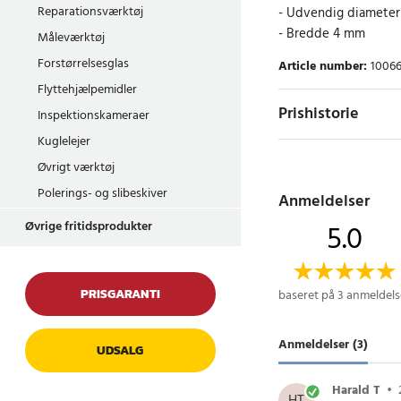
Reparationsværktøj
- Udvendig diameter
- Bredde 4 mm
Måleværktøj
Forstørrelsesglas
Article number
:
1006
Flyttehjælpemidler
Prishistorie
Inspektionskameraer
Kuglelejer
Øvrigt værktøj
Polerings- og slibeskiver
Anmeldelser
5.0
Øvrige fritidsprodukter
PRISGARANTI
baseret på 3 anmeldels
Anmeldelser (3)
UDSALG
Harald T
•
HT