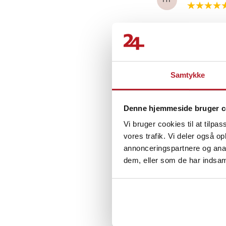
Fredric N
•
FN
Samtykke
Bjørn B
•
3 
BB
Denne hjemmeside bruger c
Vi bruger cookies til at tilpas
vores trafik. Vi deler også 
annonceringspartnere og anal
dem, eller som de har indsaml