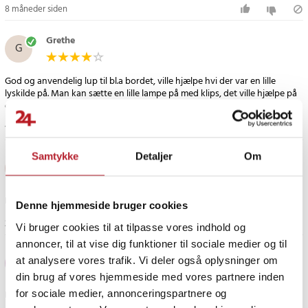
8 måneder siden
Grethe
G
God og anvendelig lup til bl.a bordet, ville hjælpe hvi der var en lille
lyskilde på. Man kan sætte en lille lampe på med klips, det ville hjælpe på
det.
10 måneder siden
1
Samtykke
Detaljer
Om
Tina K
TK
Funger godt, nem at indstille.
Denne hjemmeside bruger cookies
2 år siden
1
Vi bruger cookies til at tilpasse vores indhold og
annoncer, til at vise dig funktioner til sociale medier og til
Heli
at analysere vores trafik. Vi deler også oplysninger om
H
din brug af vores hjemmeside med vores partnere inden
for sociale medier, annonceringspartnere og
Ret vakkelvornt plastikdæksel og forstørres ikke rigtigt.