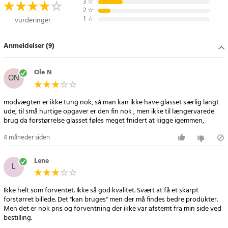
3
☆
2
☆
1
☆
vurderinger
Specifikation
Forstørrelse: 4x
Anmeldelser (9)
Effektiv objektivdiameter: 250x145 mm
Materialer: PMMA for høj klarhed, robust metal, og holdbart ABS
Ole N
ON
Article number
:
111362
modvægten er ikke tung nok, så man kan ikke have glasset særlig langt
ude, til små hurtige opgaver er den fin nok , men ikke til længervarede
brug da forstørrelse glasset føles meget fnidert at kigge igemmen,
4 måneder siden
Lene
L
Ikke helt som forventet. Ikke så god kvalitet. Svært at få et skarpt
forstørret billede. Det "kan bruges" men der må findes bedre produkter.
Men det er nok pris og forventning der ikke var afstemt fra min side ved
bestilling.