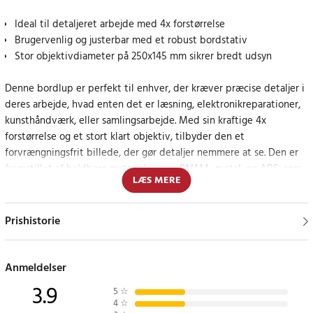
Ideal til detaljeret arbejde med 4x forstørrelse
Brugervenlig og justerbar med et robust bordstativ
Stor objektivdiameter på 250x145 mm sikrer bredt udsyn
Denne bordlup er perfekt til enhver, der kræver præcise detaljer i
deres arbejde, hvad enten det er læsning, elektronikreparationer,
kunsthåndværk, eller samlingsarbejde. Med sin kraftige 4x
forstørrelse og et stort klart objektiv, tilbyder den et
forvrængningsfrit billede, der gør detaljer nemmere at se. Den er
fremstillet af holdbare materialer som PMMA, metal, og ABS, som
LÆS MERE
sikrer både lang levetid og pålidelighed.
Prishistorie
Fleksibilitet og holdbarhed i fokus
Lupens justerbare arm giver fleksibilitet til at positionere linsen
Anmeldelser
præcist, hvilket gør den ideel til arbejdsstationer, hvor præcision
3.9
er nødvendig. Dens stabile design forhindrer wobbling og sikrer
5
☆
4
☆
nøjagtig fokusering under alle opgaver.