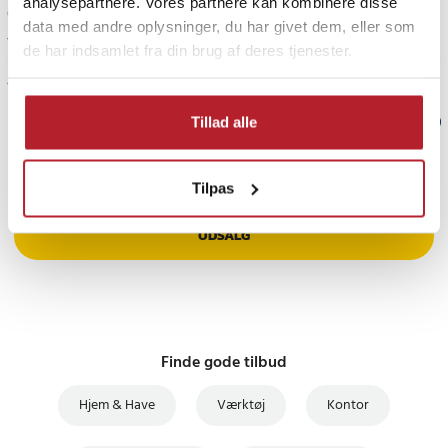
analysepartnere. Vores partnere kan kombinere disse
Oversat fra finsk
•
Se original
data med andre oplysninger, du har givet dem, eller som
1 år siden
1
de har indsamlet fra din brug af deres tjenester.
Vis flere anmeldelser
Tillad alle
Verified by Trustvoice
PRISGARANTI
Tilpas
UDSALG
Finde gode tilbud
Hjem & Have
Værktøj
Kontor