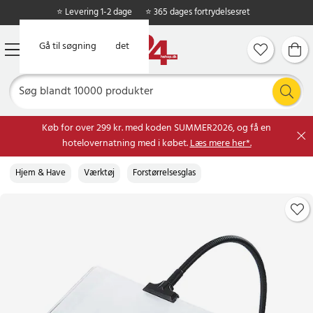
⭐ Levering 1-2 dage
⭐ 365 dages fortrydelsesret
Gå til hovedindholdet
Gå til søgning
Køb for over 299 kr. med koden SUMMER2026, og få en
hotelovernatning med i købet.
Læs mere her*.
Hjem & Have
Værktøj
Forstørrelsesglas