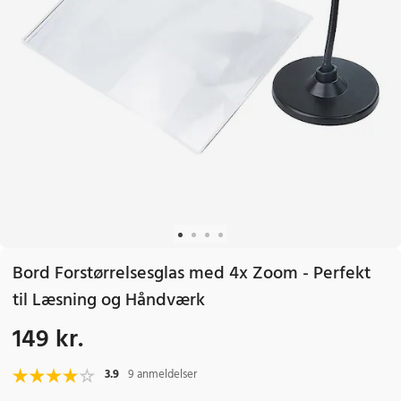
Bord Forstørrelsesglas med 4x Zoom - Perfekt
til Læsning og Håndværk
149 kr.
Pris
:
149 kr.
3.9
9 anmeldelser