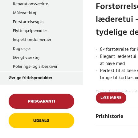
Forstørrel
Reparationsværktøj
Måleværktøj
læderetui –
Forstørrelsesglas
tydelige de
Flyttehjælpemidler
Inspektionskameraer
Kuglelejer
8× forstørrelse for 
Elegant læderetui 
Øvrigt værktøj
at have med
Polerings- og slibeskiver
Perfekt til at læse
bruge til kortlæsni
Øvrige fritidsprodukter
Dette forstørrelsesgl
LÆS MERE
lupe, er en nyttig led
PRISGARANTI
tydeligere. Med 8× fo
skrift, studere små g
Prishistorie
Det robuste læderetui
UDSALG
er i brug, og gør de
tasken.