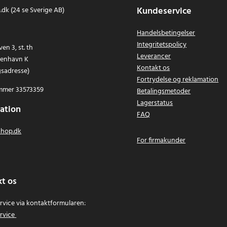
Kundeservice
dk (24 se Sverige AB)
Handelsbetingelser
Integritetspolicy
en 3, st. th
Leverancer
benhavn K
Kontakt os
gsadresse)
Fortrydelse og reklamation
mer 33573359
Betalingsmetoder
Lagerstatus
ation
FAQ
hop.dk
For firmakunder
t os
vice via kontaktformularen:
rvice