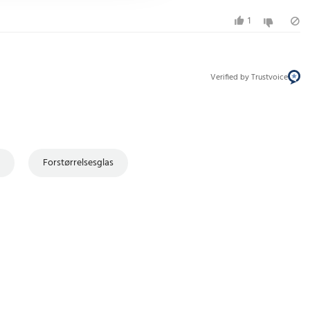
1
Verified by Trustvoice
s
Forstørrelsesglas