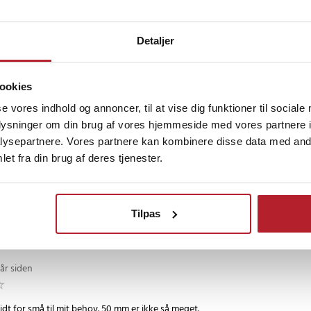
aghmsie
Detaljer
2 uger siden
ookies
se vores indhold og annoncer, til at vise dig funktioner til sociale
tænde et bål, og det virker. Som forstørrelsesglas er det for lille.
oplysninger om din brug af vores hjemmeside med vores partnere i
vensk
•
Se original
ysepartnere. Vores partnere kan kombinere disse data med andr
et fra din brug af deres tjenester.
siden
så godt, som jeg havde troet. Undskyld.
Tilpas
rsk
•
Se original
 år siden
idt for små til mit behov. 50 mm er ikke så meget.