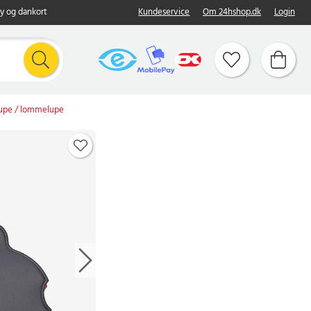
y og dankort
Kundeservice
Om 24hshop.dk
Login
dlupe / lommelupe