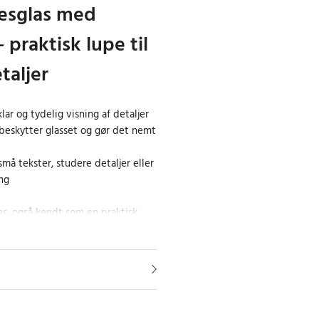
sesglas med
 praktisk lupe til
taljer
klar og tydelig visning af detaljer
beskytter glasset og gør det nemt
 små tekster, studere detaljer eller
ng
as, også kendt som en praktisk
sager, når du vil se detaljer
rstørrelse kan du nemt læse fin
enstande eller se nærmere på kort.
 beskytter glasset, når det ikke
t nemt at have med i lommen eller