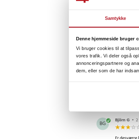
Hilsen
Laleh. Adiby
Samtykke
Fredrik O
•
FO
Denne hjemmeside bruger c
Vi bruger cookies til at tilpas
Bruges til at 
vores trafik. Vi deler også 
Oversat fra s
annonceringspartnere og anal
dem, eller som de har indsaml
Paul
•
2 år 
P
Det var ikke 
Oversat fra no
Björn G
•
2
BG
Er desværre l