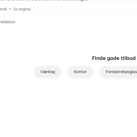
vensk
•
Se original
meldelser
Finde gode tilbud
Værktøj
Kontor
Forstørrelsesgla