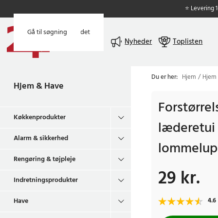
⭐ Levering 
Gå til hovedindholdet
Gå til søgning
Menu
Nyheder
Toplisten
Du er her:
Hjem
Hjem
Hjem & Have
Forstørre
Køkkenprodukter
læderetui
Alarm & sikkerhed
lommelup
Rengøring & tøjpleje
29 kr.
Pris
:
29 kr.
Indretningsprodukter
Have
4.6