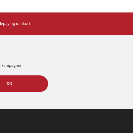
lepay og dankort
MS-kampagner.
OK