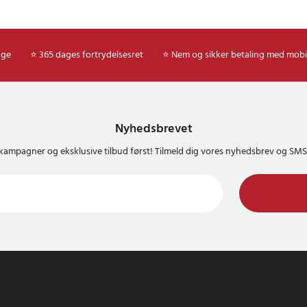
age
⭐ 365 dages fortrydelsesret
⭐ Nem og sikker betaling med mobi
Nyhedsbrevet
kampagner og eksklusive tilbud først! Tilmeld dig vores nyhedsbrev og S