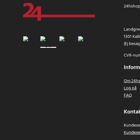
24hshop.
Landgrev
1301 Kø
(Ej besø
CVR-num
Inform
Om 24hs
Log på
FAQ
Kontak
Kundeser
Kundese