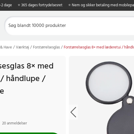
1-2 dage
⭐ 365 dages fortrydelsesret
⭐ Nem og sikker betaling med mobilepa
 & Have
Værktøj
Forstørrelsesglas
Forstørrelsesglas 8× med læderetui / hån
lsesglas 8× med
 / håndlupe /
e
20 anmeldelser