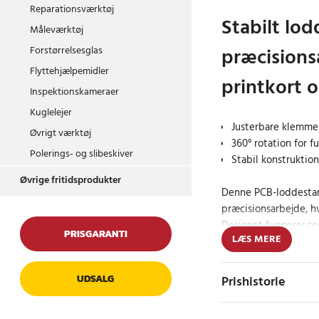
Reparationsværktøj
Stabilt lod
Måleværktøj
præcision
Forstørrelsesglas
Flyttehjælpemidler
printkort 
Inspektionskameraer
Kuglelejer
Justerbare klemmer 
Øvrigt værktøj
360° rotation for f
Polerings- og slibeskiver
Stabil konstruktio
Øvrige fritidsprodukter
Denne PCB-loddestand
præcisionsarbejde, h
Designet fungerer som
PRISGARANTI
LÆS MERE
lodning, montering o
De justerbare klemme
UDSALG
Prishistorie
midterskinnen og lås
funktion gør det muli