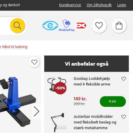
y og dankort
Kundeservice
Om 24hshop.dk
Login
e hånd til lodning
Vi anbefaler også
Goobay Loddehjælp
med 4 fleksible arme
-
50
%
Nuværende pris
149 kr.
:
Køb
149 kr.
Tidligere pris
:
299 kr.
299 kr.
Justerbar mobilholder
med fleksibelt beslag og
stærk metalramme