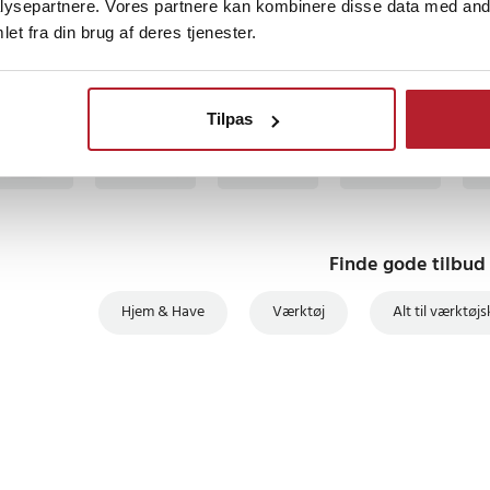
ysepartnere. Vores partnere kan kombinere disse data med andr
et fra din brug af deres tjenester.
egnet til en række anvendelser
e, smykkereparation,
ng, hvor præcision og stabilitet
EIDÉ
BESTSELLERE
BES
Tilpas
rbejdsemnet: 20 cm
Finde gode tilbud
re klemmer
kre fødder
Hjem & Have
Værktøj
Alt til værktøj
68