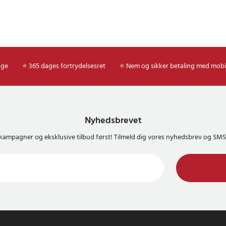
age
⭐ 365 dages fortrydelsesret
⭐ Nem og sikker betaling med mobi
Nyhedsbrevet
kampagner og eksklusive tilbud først! Tilmeld dig vores nyhedsbrev og S