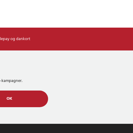
lepay og dankort
MS-kampagner.
OK