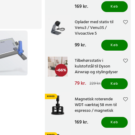
Pris
169 kr.
:
169 kr.
Køb
Oplader med stativ til
Venu3 / Venu3S /
Vivoactive 5
Pris
99 kr.
:
99 kr.
Køb
Tilbehørsstativ i
kulstofstål til Dyson
-
66
%
Airwrap og stylingdyser
Nuværende pris
79 kr.
:
229 kr.
Køb
79 kr.
Tidligere pris
:
229 kr.
NYHED
Magnetisk roterende
WDT-værktøj 58 mm til
espresso / magnetisk
kaffedistributør til espresso
Pris
169 kr.
:
169 kr.
Køb