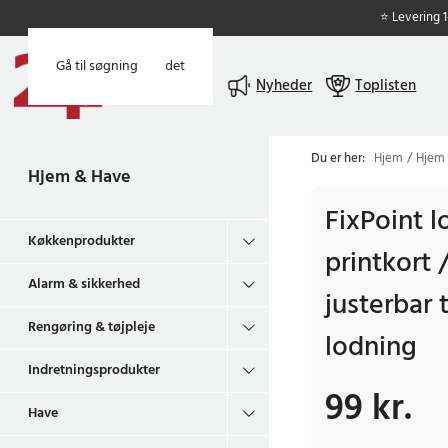
⭐ Levering 
Gå til hovedindholdet
Gå til søgning
Menu
Nyheder
Toplisten
Du er her:
Hjem
Hjem
Hjem & Have
FixPoint l
Køkkenprodukter
printkort 
Alarm & sikkerhed
justerbar 
Rengøring & tøjpleje
lodning
Indretningsprodukter
99 kr.
Pris
:
99 kr.
Have