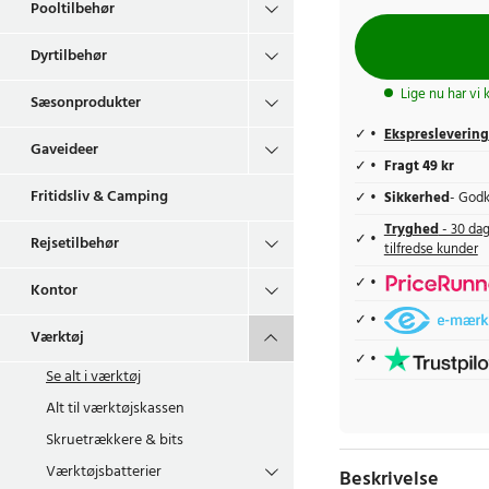
Pooltilbehør
Dyrtilbehør
Lige nu har vi 
Sæsonprodukter
Ekspreslevering
Gaveideer
Fragt 49 kr
Fritidsliv & Camping
Sikkerhed
- Godk
Tryghed
- 30 dag
Rejsetilbehør
tilfredse kunder
Kontor
Værktøj
Se alt i
værktøj
Alt til værktøjskassen
Skruetrækkere & bits
Værktøjsbatterier
Beskrivelse