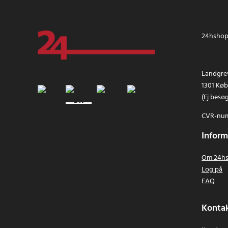
24hshop.
Landgrev
1301 Kø
(Ej besø
CVR-num
Inform
Om 24hs
Log på
FAQ
Kontak