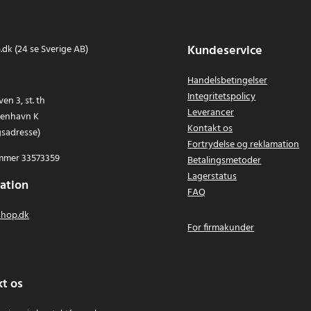
Kundeservice
dk (24 se Sverige AB)
Handelsbetingelser
Integritetspolicy
en 3, st. th
Leverancer
benhavn K
Kontakt os
gsadresse)
Fortrydelse og reklamation
mer 33573359
Betalingsmetoder
Lagerstatus
ation
FAQ
hop.dk
For firmakunder
t os