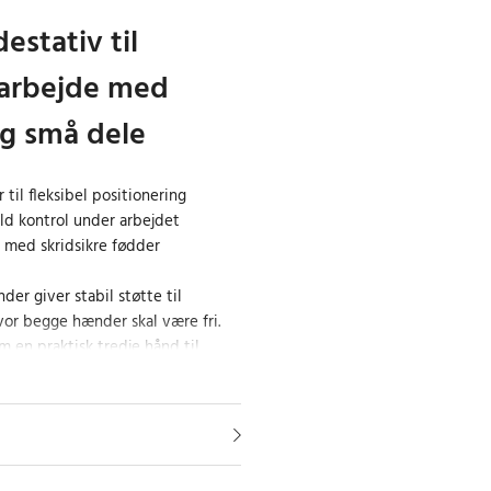
destativ til
sarbejde med
og små dele
til fleksibel positionering
uld kontrol under arbejdet
n med skridsikre fødder
er giver stabil støtte til
vor begge hænder skal være fri.
 en praktisk tredje hånd til
g andet detailarbejde.
arme kan nemt flyttes langs
es i den ønskede position. Denne
gt at tilpasse holderen til