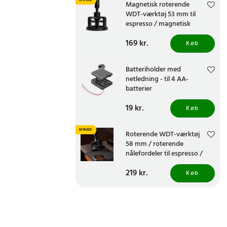
NYHED
Magnetisk roterende
WDT-værktøj 53 mm til
espresso / magnetisk
kaffedistributør til espresso
Pris
169 kr.
:
169 kr.
Køb
Batteriholder med
netledning - til 4 AA-
batterier
Pris
19 kr.
:
19 kr.
Køb
NYHED
Roterende WDT-værktøj
58 mm / roterende
nålefordeler til espresso /
kaffedistributør med nåle
Pris
219 kr.
:
219 kr.
Køb