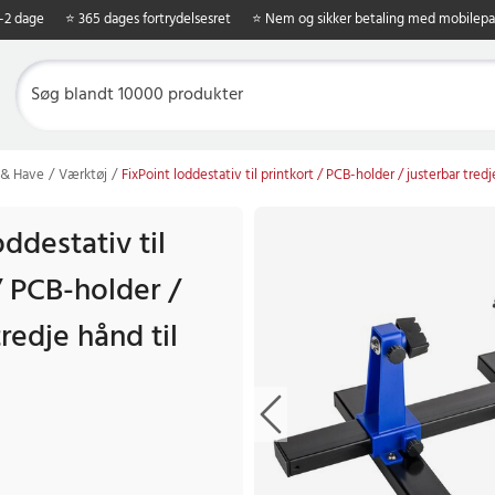
1-2 dage
⭐ 365 dages fortrydelsesret
⭐ Nem og sikker betaling med mobilepa
 & Have
Værktøj
FixPoint loddestativ til printkort / PCB-holder / justerbar tredj
oddestativ til
/ PCB-holder /
tredje hånd til