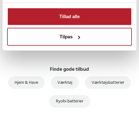
CCS-1801/DM
CCS-1801/LM
PRISGARANTI
CCS-1801D
Tillad alle
CCS-1801LM
UDSALG
CCW-180L
Tilpas
CDA-18021B
CDA1802
CDA18021B
CDA18022B
CDA1802M
Finde gode tilbud
CDC-181M
CDI-1802
Hjem & Have
Værktøj
Værktøjsbatterier
CDI-1802M
CDI-1803
Ryobi batterier
CDI-1803M
CFA-180M
CFP-180FM
CFP-180S
CFP-180SM
CHD-1801M