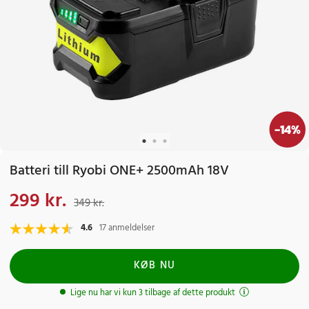
-
14
%
Batteri till Ryobi ONE+ 2500mAh 18V
299 kr.
Nuværende pris
:
299 kr.
Tidligere pris
:
349 kr.
349 kr.
4.6
17 anmeldelser
KØB NU
Lige nu har vi kun 3 tilbage af dette produkt