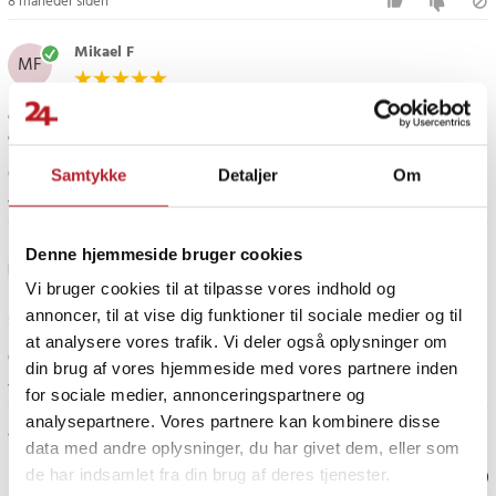
8 måneder siden
P103
P104
Mikael F
MF
P105
P106
Gør hvad den skal, og fungerer med både vores græstrimmer og vores
P107
elektriske sav.
ZRP813
BID-1801M
Oversat fra svensk
•
Se original
Samtykke
Detaljer
Om
BID-180L
1 år siden
BID1821
BIW180
Denne hjemmeside bruger cookies
Johnny
J
CDL1802P4
Vi bruger cookies til at tilpasse vores indhold og
CAD-180L
annoncer, til at vise dig funktioner til sociale medier og til
Ser godt ud, har ikke haft tid til at teste det endnu...
CAG-180M
at analysere vores trafik. Vi deler også oplysninger om
CAP-1801M
Oversat fra svensk
•
Se original
din brug af vores hjemmeside med vores partnere inden
CCC-1801M
1 år siden
for sociale medier, annonceringspartnere og
CCC-180L
analysepartnere. Vores partnere kan kombinere disse
CCD-1801
Vis flere anmeldelser
data med andre oplysninger, du har givet dem, eller som
CCG-1801M
de har indsamlet fra din brug af deres tjenester.
CCG-180L
Verified by Trustvoice