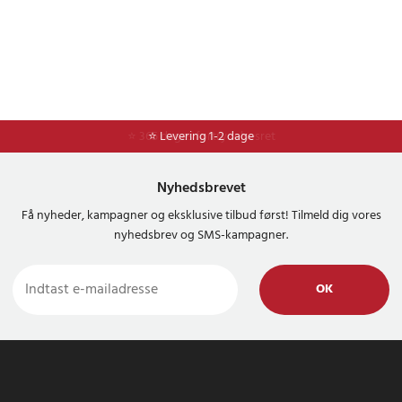
CHI-1802M
CHP-1802M
CHV-180L
CHV-18WDM
CID-1802M
CID-1803L
⭐ 365 dages fortrydelsesret
⭐ Levering 1-2 dage
CID-1803M
CID-182L
CID-183L
Nyhedsbrevet
CJS-180L
Få nyheder, kampagner og eksklusive tilbud først! Tilmeld dig vores
CJS-180LM
nyhedsbrev og SMS-kampagner.
CJSP-1801QEOM
CJSP-180QEO
CJSP-180QEOM
OK
CMD-1802
CMD-1802M
CMI-1802
CMI-1802M
CML-180M