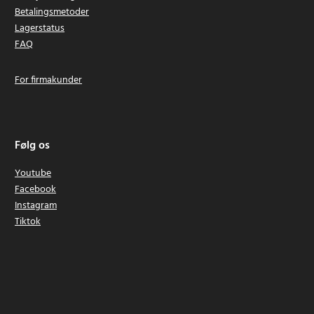
P2000
Betalingsmetoder
P2002
Lagerstatus
P201
FAQ
P203
P204
For firmakunder
P206
P2060
P208B
P210
Følg os
P2100
P2102
Youtube
P2105
Facebook
P211
Instagram
P220
Tiktok
P221
P230
P234G
P236
P240
P2400