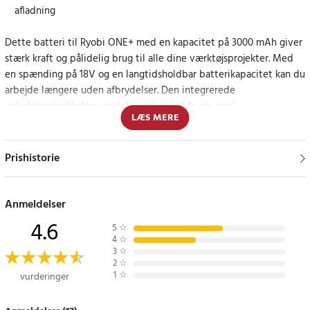
afladning
Dette batteri til Ryobi ONE+ med en kapacitet på 3000 mAh giver
stærk kraft og pålidelig brug til alle dine værktøjsprojekter. Med
en spænding på 18V og en langtidsholdbar batterikapacitet kan du
arbejde længere uden afbrydelser. Den integrerede
opladningsindikator gør det nemt at holde øje med
LÆS MERE
batteriniveauet, og sikkerhedsfunktionerne beskytter mod
overopladning, overophedning og dyb afladning, hvilket sikrer lang
levetid og sikker drift.
Prishistorie
Fordele ved høj kapacitet
Anmeldelser
Med en kapacitet på 2500 mAh giver dette batteri længere
4.6
5
☆
driftstid mellem opladningerne, hvilket gør det ideelt til større
4
☆
projekter og intensiv brug. Du får mere tid til at fokusere på
3
☆
2
☆
arbejdet og mindre tid til at oplade batteriet.
1
☆
vurderinger