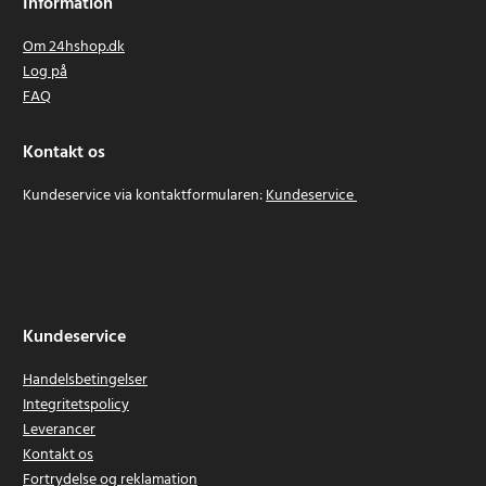
Information
LCD18021B
Om 24hshop.dk
LCD18022B
Log på
LCD1802M
FAQ
LCS-180
LDD-1802
LDD-1802PB
Kontakt os
LDD1801PB
Kundeservice via kontaktformularen:
Kundeservice
LDD1802PB
LFP-1802S
LRS-180
OBL-1801
OCS-1840
OGS-1820
Kundeservice
OHT-1850
OLT-1830
Handelsbetingelser
OPS-1820
Integritetspolicy
ORS-1801
Leverancer
OWD-1801M
Kontakt os
P200
Fortrydelse og reklamation