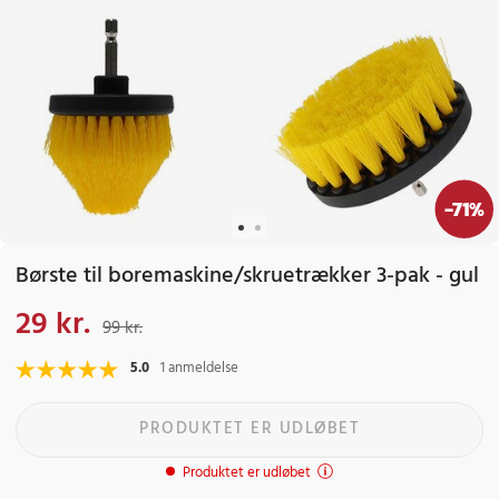
-
71
%
Børste til boremaskine/skruetrækker 3-pak - gul
29 kr.
Nuværende pris
:
29 kr.
Tidligere pris
:
99 kr.
99 kr.
5.0
1 anmeldelse
PRODUKTET ER UDLØBET
Produktet er udløbet