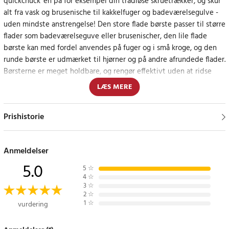
quickchuck´en på for eksempel din trådløse skruetrækker, og skur
alt fra vask og brusenische til kakkelfuger og badeværelsegulve -
uden mindste anstrengelse! Den store flade børste passer til større
flader som badeværelseguve eller brusenischer, den lile flade
børste kan med fordel anvendes på fuger og i små kroge, og den
runde børste er udmærket til hjørner og på andre afrundede flader.
Børsterne er meget holdbare, og rengør effektivt uden at ridse
underlaget.
LÆS MERE
- Materiale: PP og metal
Prishistorie
- Farve: Gul
- Mål: 2 tommer, 3,5 tommer og 4 tommer
Article number
:
95669
Anmeldelser
5.0
5
☆
4
☆
3
☆
2
☆
1
☆
vurdering