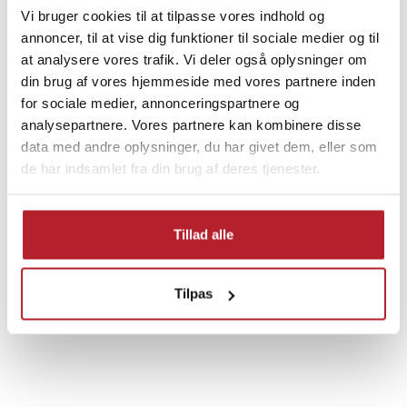
Vi bruger cookies til at tilpasse vores indhold og
annoncer, til at vise dig funktioner til sociale medier og til
Finde gode tilbud
at analysere vores trafik. Vi deler også oplysninger om
din brug af vores hjemmeside med vores partnere inden
Værktøj
Rengøringsprodukter
for sociale medier, annonceringspartnere og
analysepartnere. Vores partnere kan kombinere disse
data med andre oplysninger, du har givet dem, eller som
Udsalg 30-49 Kronor
Rengøring & tøjpleje
de har indsamlet fra din brug af deres tjenester.
Skruetrækkere & bits
Udsalg Værktøj
Tillad alle
Rengøringsbørster
Børster til skruetrækkere
Tilpas