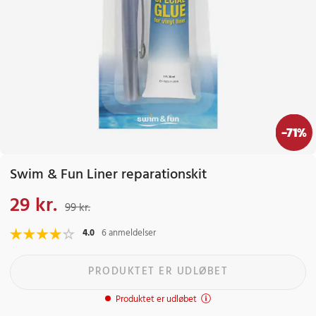
-
71
%
Swim & Fun Liner reparationskit
29 kr.
Nuværende pris
:
29 kr.
Tidligere pris
:
99 kr.
99 kr.
4.0
6 anmeldelser
PRODUKTET ER UDLØBET
Produktet er udløbet