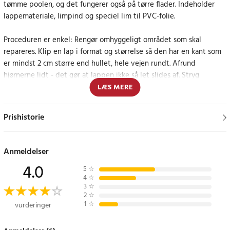
tømme poolen, og det fungerer også på tørre flader. Indeholder
lappemateriale, limpind og speciel lim til PVC-folie.
Proceduren er enkel: Rengør omhyggeligt området som skal
repareres. Klip en lap i format og størrelse så den har en kant som
er mindst 2 cm større end hullet, hele vejen rundt. Afrund
hjørnerne lidt - det gør at lappen ikke så let slides af. Stryg
vinyllimen på lappen. Oppustelige pools: Påfør limen sparsomt i et
LÆS MERE
jævnt lag på hele lappen.
Prishistorie
Pool vinyl-liners: Stryg ordentligt med lim i et jævnt lag på hele
lappen. Placer lappen over hullet. Ved påsætning under
vandoverfladen - fold lappen sammen med limen indad, og før
Anmeldelser
lappen ned mod hullet. Fold lappen ud og placer den over hullet.
4.0
Sørg for at presse alle luftbobler væk. Læg gerne pres på lappen -
5
☆
4
☆
hvis det er muligt. Efter 24 timer har limen opnået fuld
3
☆
bindingsstyrke.
2
☆
1
☆
vurderinger
Article number
:
92826