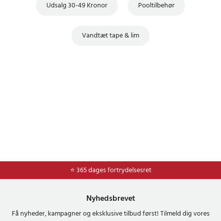
Udsalg 30-49 Kronor
Pooltilbehør
Vandtæt tape & lim
⭐ Nem og sikker betaling med mobilepay og dankort
⭐ 365 dages fortrydelsesret
Nyhedsbrevet
Få nyheder, kampagner og eksklusive tilbud først! Tilmeld dig vores