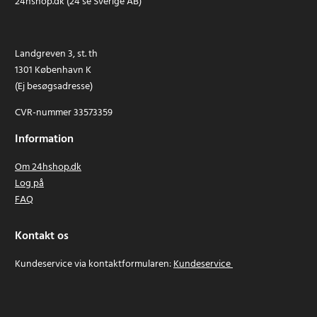
24hshop.dk (24 se Sverige AB)
Landgreven 3, st. th
1301 København K
(Ej besøgsadresse)
CVR-nummer 33573359
Information
Om 24hshop.dk
Log på
FAQ
Kontakt os
Kundeservice via kontaktformularen:
Kundeservice