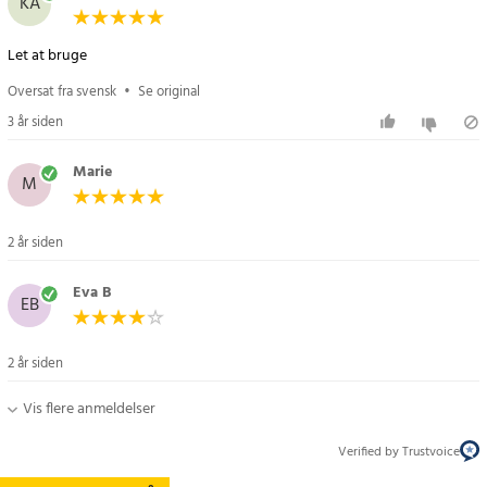
KA
Oversat fra svensk
•
Se original
3 år siden
Marie
M
2 år siden
Eva B
EB
2 år siden
Vis flere anmeldelser
Verified by Trustvoice