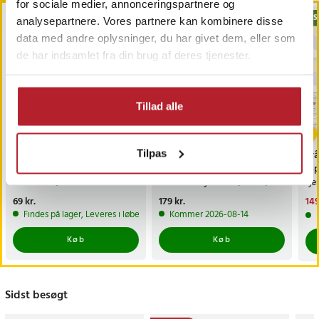
for sociale medier, annonceringspartnere og
BESTSELLERE
BESTSELLERE
BES
analysepartnere. Vores partnere kan kombinere disse
data med andre oplysninger, du har givet dem, eller som
de har indsamlet fra din brug af deres tjenester.
Tillad alle
Tilpas
Trimmerhoved til
Rullende knivsliber /
Trå
næsehår til Philips
magnetisk slibestøtte /
6-
OneBlade /
diamantbryne 400/1000 /
fj
næsehårstrimmer /
faste slibevinkler
sk
Pris
69 kr.
:
69 kr.
Pris
179 kr.
:
179 kr.
Nu
149
næsetrimmerhoved
149
Findes på lager, Leveres i løbet af 1-2 hverdage
Kommer 2026-08-14
Køb
Køb
Sidst besøgt