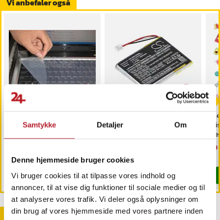
Vi anbefaler også
-
43
%
-
58
%
Silikonebaseret
Batteri til trådløst
Me
tastaturcover til effektiv
headset til Sennheiser
kli
Samtykke
Detaljer
Om
beskyttelse mod snavs og
PXC 550, MB 660, EPOS
He
væsker
ADAPT 660
Nuværende pris
39 kr.
:
Nuværende pris
29 kr.
:
Nu
29 
69 kr.
69 kr.
39 kr.
Tidligere pris
:
69 kr.
29 kr.
Tidligere pris
:
69 kr.
29 
Findes på lager, Leveres i løbet af 1-2 hverdage
Sidste eksemplar
Denne hjemmeside bruger cookies
Køb
Køb
Vi bruger cookies til at tilpasse vores indhold og
annoncer, til at vise dig funktioner til sociale medier og til
at analysere vores trafik. Vi deler også oplysninger om
din brug af vores hjemmeside med vores partnere inden
Andre købte også