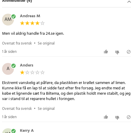
Anmeldelser (6)
Andreas M
AM
Men vil aldrig handle fra 24.se igen.
Oversat fra svensk
•
Se original
1 år siden
Anders
A
Ekstremt vanskelig at påføre, da plastikken er krøllet sammen af limen.
Kunne ikke få en lap til at sidde fast efter fire forsøg. Jeg endte med at
købe et lignende sæt fra Biltema, og den plastik holdt mere stabilt, og jeg
var i stand til at reparere hullet i foringen.
Oversat fra svensk
•
Se original
1 år siden
Kerry A