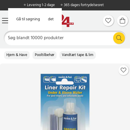
⭐ Levering 1-2 dage
⭐ 365 dages fortrydelsesret
Gå til hovedindholdet
Gå til søgning
Hjem & Have
Pooltilbehør
Vandtæt tape & lim