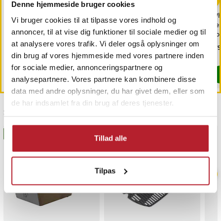
Denne hjemmeside bruger cookies
Bestikkurv til Hotpoint-
Elkedel 1,7 L med
Whi
Vi bruger cookies til at tilpasse vores indhold og
opvaskemaskine i
kalkfilter og automatisk
bes
annoncer, til at vise dig funktioner til sociale medier og til
slidstærk PP-plast
slukning / hvid elektrisk
op
kedel / vandkedel
at analysere vores trafik. Vi deler også oplysninger om
Pris
199 kr.
:
199 kr.
Pris
149 kr.
:
149 kr.
Pri
179
din brug af vores hjemmeside med vores partnere inden
Findes på lager, Leveres i løbet af 1-2 hverdage
Findes på lager, Leveres i løbet af 1-2
for sociale medier, annonceringspartnere og
Køb
Køb
analysepartnere. Vores partnere kan kombinere disse
data med andre oplysninger, du har givet dem, eller som
de har indsamlet fra din brug af deres tjenester.
Sidst besøgt
BESTSELLERE
Tillad alle
Tilpas