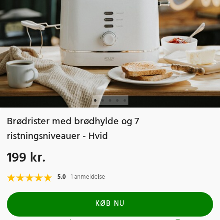
Brødrister med brødhylde og 7
ristningsniveauer - Hvid
199 kr.
Pris
:
199 kr.
5.0
1 anmeldelse
KØB NU