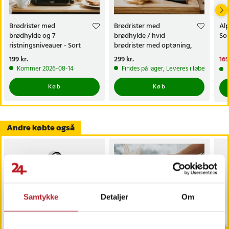
- Længde på ledning: 70 cm
- Farve: Hvid
- Nominel effekt: 720 W
Brødrister med
Brødrister med
Alp
brødhylde og 7
brødhylde / hvid
Sor
- Maksimal effekt: 850 W
ristningsniveauer - Sort
brødrister med optøning,
- Spænding: 220-240 V ~ 50-60 Hz
genopvarmning og 6
Pris
199 kr.
:
199 kr.
Pris
299 kr.
:
299 kr.
Nu
169
- Stik: Type E/F
ristningsniveauer
169
Kommer 2026-08-14
Findes på lager, Leveres i løbet af 1-2
Article number
:
126055
Køb
Køb
Andre købte også
Samtykke
Detaljer
Om