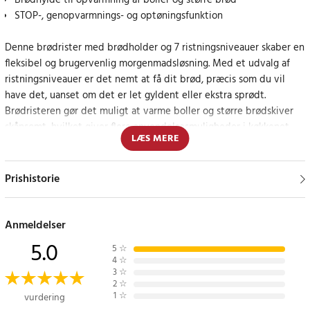
Brødhylde til opvarmning af boller og større brød
STOP-, genopvarmnings- og optøningsfunktion
Denne brødrister med brødholder og 7 ristningsniveauer skaber en
fleksibel og brugervenlig morgenmadsløsning. Med et udvalg af
ristningsniveauer er det nemt at få dit brød, præcis som du vil
have det, uanset om det er let gyldent eller ekstra sprødt.
Brødristeren gør det muligt at varme boller og større brødskiver
skånsomt, hvilket giver flere anvendelsesmuligheder i køkkenet.
LÆS MERE
De tre funktioner - STOP, REHEAT og DEFROST - forenkler
morgenrutinerne yderligere. STOP-funktionen stopper ristningen
Prishistorie
med det samme, mens REHEAT opvarmer brødet uden at riste det
yderligere. DEFROST gør det muligt at optø og riste frossent brød i
samme cyklus. Den automatiske pop-up-funktion og slukning gør
Anmeldelser
brugen sikker og bekvem.
5.0
5
☆
4
☆
Den aftagelige krummebakke gør rengøringen lettere og hjælper
3
☆
2
☆
med at holde køkkenbordet rent. Med skridsikre fødder står
1
☆
vurdering
brødristeren stabilt, og den indbyggede ledningsopbevaring gør