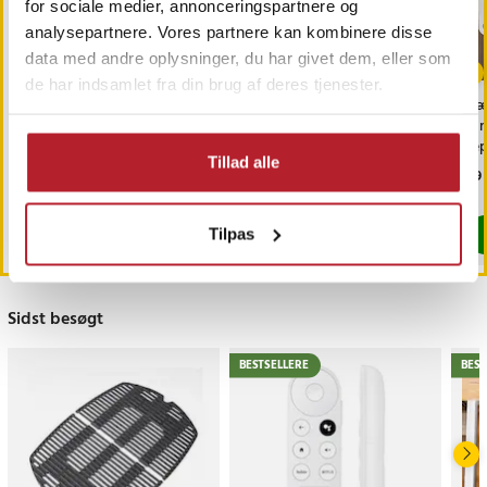
for sociale medier, annonceringspartnere og
analysepartnere. Vores partnere kan kombinere disse
data med andre oplysninger, du har givet dem, eller som
de har indsamlet fra din brug af deres tjenester.
Nedis Ovnpære E14 25 W
WHIRLPOOL Ovnpære
Hæ
T29 E14 40W
mm
rep
Tillad alle
stå
Pris
29 kr.
:
29 kr.
Pris
59 kr.
:
59 kr.
Pri
29 
hæn
Findes på lager, Leveres i løbet af 1-2 hverdage
Findes på lager, Leveres i løbet af 1-2
Tilpas
Køb
Køb
Sidst besøgt
BESTSELLERE
BEST