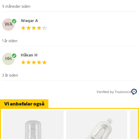
5 måneder siden
Waqar A
WA
1 år siden
Håkan H
HH
3 år siden
Verified by Trustvoice
Vi anbefaler også