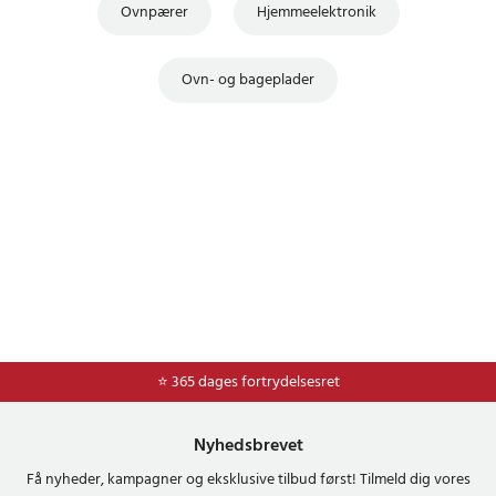
Ovnpærer
Hjemmeelektronik
Ovn- og bageplader
⭐ Nem og sikker betaling med mobilepay og dankort
⭐ 365 dages fortrydelsesret
Nyhedsbrevet
Få nyheder, kampagner og eksklusive tilbud først! Tilmeld dig vores