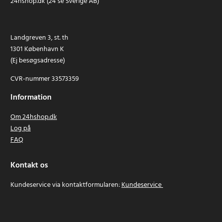
24hshop.dk (24 se Sverige AB)
Landgreven 3, st. th
1301 København K
(Ej besøgsadresse)
CVR-nummer 33573359
Information
Om 24hshop.dk
Log på
FAQ
Kontakt os
Kundeservice via kontaktformularen:
Kundeservice