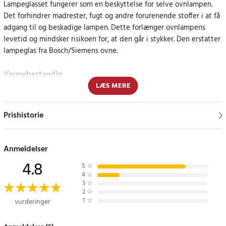
Lampeglasset fungerer som en beskyttelse for selve ovnlampen.
Det forhindrer madrester, fugt og andre forurenende stoffer i at få
adgang til og beskadige lampen. Dette forlænger ovnlampens
levetid og mindsker risikoen for, at den går i stykker. Den erstatter
lampeglas fra Bosch/Siemens ovne.
Varmebestandig
LÆS MERE
Lampeglasset er designet til at være varmebestandigt og modstå
de høje temperaturer, der opnås i en ovn under brug.
Prishistorie
Specifikation:
- Kompatibel med: Bosch/Siemens
Anmeldelser
- Gennemsigtigt design
4.8
5
☆
Article number
:
105895
4
☆
3
☆
2
☆
1
☆
vurderinger