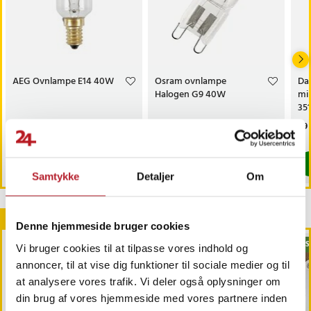
AEG Ovnlampe E14 40W
Osram ovnlampe
Dae
Halogen G9 40W
mi
35
Pris
99 kr.
:
99 kr.
Pris
79 kr.
:
79 kr.
Pri
99 
Findes på lager, Leveres i løbet af 1-2 hverdage
Sidste eksemplar
Køb
Køb
Samtykke
Detaljer
Om
Andre købte også
Denne hjemmeside bruger cookies
BES
Vi bruger cookies til at tilpasse vores indhold og
annoncer, til at vise dig funktioner til sociale medier og til
at analysere vores trafik. Vi deler også oplysninger om
din brug af vores hjemmeside med vores partnere inden