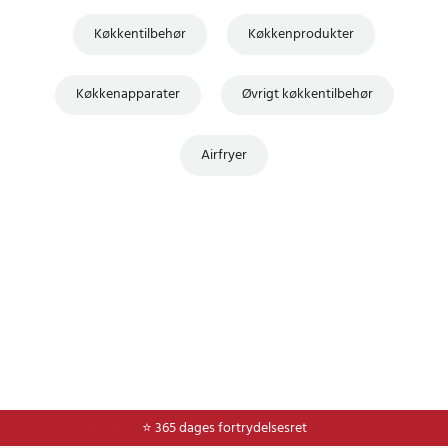
Køkkentilbehør
Køkkenprodukter
Køkkenapparater
Øvrigt køkkentilbehør
Airfryer
⭐ Nem og sikker betaling med mobilepay og dankort
⭐ 365 dages fortrydelsesret