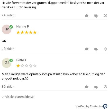
Havde forventet der var gummi dupper med til beskyttelse men det var
der ikke. Hurtig levering.
2 år siden
Hanne P
HP
OK
2 år siden
Gitte J
GJ
Man skal lige være opmærksom på at man kun køber en lille dut, og den
er godt nok dyr.😞
3 år siden
Vis flere anmeldelser
Verified by Trustvoice