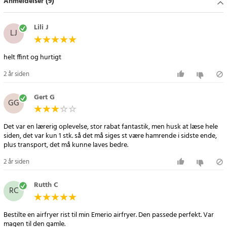
Anmeldelser (9)
- Størrelse: 0,8 x 0,5 x 1 cm
- Antal: 8 stk
Lili J
LJ
Article number
:
103372
helt ffint og hurtigt
2 år siden
Gert G
GG
Det var en lærerig oplevelse, stor rabat fantastik, men husk at læse hele
siden, det var kun 1 stk. så det må siges st være hamrende i sidste ende,
plus transport, det må kunne laves bedre.
2 år siden
Rutth C
RC
Bestilte en airfryer rist til min Emerio airfryer. Den passede perfekt. Var
magen til den gamle.