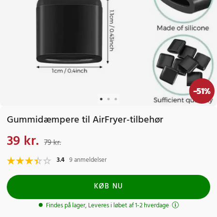
-
51
%
Gummidæmpere til AirFryer-tilbehør
39 kr.
Nuværende pris
:
39 kr.
Tidligere pris
:
79 kr.
79 kr.
3.4
9 anmeldelser
KØB NU
Findes på lager, Leveres i løbet af 1-2 hverdage