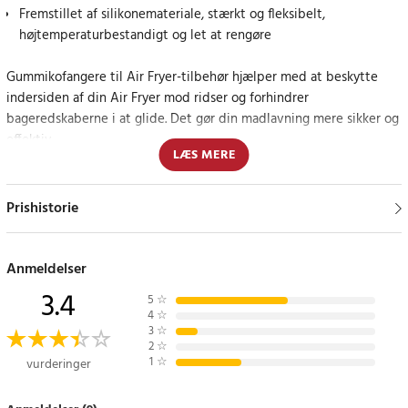
Fremstillet af silikonemateriale, stærkt og fleksibelt,
højtemperaturbestandigt og let at rengøre
Gummikofangere til Air Fryer-tilbehør hjælper med at beskytte
indersiden af din Air Fryer mod ridser og forhindrer
bageredskaberne i at glide. Det gør din madlavning mere sikker og
effektiv.
LÆS MERE
Praktisk løsning til en bedre madlavningsoplevelse
Prishistorie
Disse gummidæmpere er lavet af silikonemateriale, hvilket gør
dem stærke, fleksible og holdbare. De er modstandsdygtige over
for høje temperaturer, hvilket gør dem velegnede til brug i din Air
Anmeldelser
Fryer. De er også nemme at installere og fjerne, hvilket gør
3.4
5
☆
rengøringen enkel og problemfri. Selv hvis de bliver plettet af
4
☆
olie, er de nemme at rengøre med varmt og koldt vand.
3
☆
2
☆
1
☆
vurderinger
Specifikation
- Materiale: Silikone