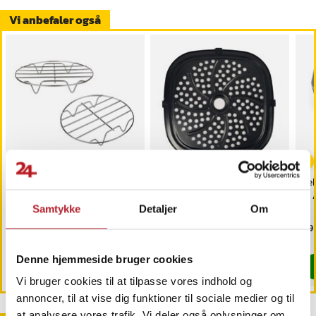
Vi anbefaler også
Grillstativ til Air Fryer 20
Grillrist til Air Fryer
Tel
cm
18,5x18,5cm
til
Samtykke
Detaljer
Om
Pris
69 kr.
:
69 kr.
Pris
99 kr.
:
99 kr.
Pri
89 
Findes på lager, Leveres i løbet af 1-2 hverdage
Kommer 2026-09-11
Denne hjemmeside bruger cookies
Køb
Køb
Vi bruger cookies til at tilpasse vores indhold og
annoncer, til at vise dig funktioner til sociale medier og til
at analysere vores trafik. Vi deler også oplysninger om