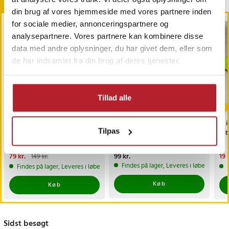
Andre købte også
din brug af vores hjemmeside med vores partnere inden
for sociale medier, annonceringspartnere og
analysepartnere. Vores partnere kan kombinere disse
data med andre oplysninger, du har givet dem, eller som
de har indsamlet fra din brug af deres tjenester.
Tillad alle
-
47
%
iPhone Hurtigoplader
Balaclava / Skimaske
Si 
Tilpas
20W + opladningskabel
med vindtæt fleece - Sort
-St
med USB-C til Lightning
Nuværende pris
79 kr.
:
Pris
99 kr.
:
99 kr.
Nu
19 
149 kr.
79 kr.
Tidligere pris
:
149 kr.
19 
Findes på lager, Leveres i løbet af 1-2
Findes på lager, Leveres i løbet af 1-2 hverdage
Køb
Køb
Sidst besøgt