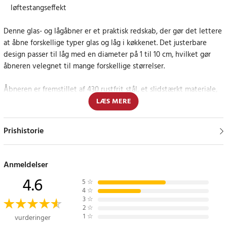
løftestangseffekt
Denne glas- og lågåbner er et praktisk redskab, der gør det lettere
at åbne forskellige typer glas og låg i køkkenet. Det justerbare
design passer til låg med en diameter på 1 til 10 cm, hvilket gør
åbneren velegnet til mange forskellige størrelser.
Åbneren er fremstillet af 430 rustfrit stål, et slidstærkt materiale,
der egner sig godt til daglig brug. Længden på 23 cm giver et godt
LÆS MERE
greb og gør åbningen lettere, samtidig med at den lave vægt gør
redskabet nemt at håndtere.
Prishistorie
Praktisk design til nem brug
Anmeldelser
Den robuste udformning kombinerer styrke og brugervenlighed,
4.6
hvilket gør åbneren til et nyttigt redskab i køkkenet. Et godt valg
5
☆
4
☆
for dig, der ønsker en holdbar og let anvendelig lågåbner til
3
☆
hverdagsbrug.
2
☆
1
☆
vurderinger