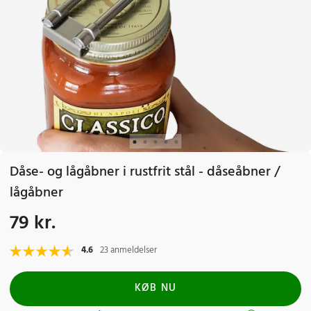
Dåse- og lågåbner i rustfrit stål - dåseåbner /
lågåbner
79 kr.
Pris
:
79 kr.
4.6
23 anmeldelser
KØB NU