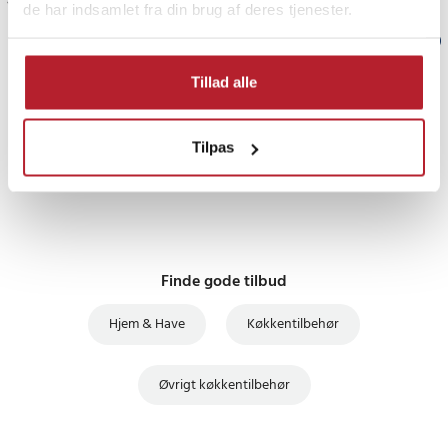
Vis flere anmeldelser
de har indsamlet fra din brug af deres tjenester.
Verified by Trustvoice
Tillad alle
PRISGARANTI
Tilpas
UDSALG
Finde gode tilbud
Hjem & Have
Køkkentilbehør
Øvrigt køkkentilbehør