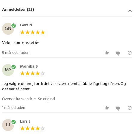
Specifikationer
- Materiale: 430 rustfrit stål
Anmeldelser (23)
- Passer til lågstørrelser: Ø 1-10 cm
- Længde: 23 cm
Gert N
GN
- Vægt: 121,5 g
Article number
:
107634
Virker som ønsket😀
9 måneder siden
Monika S
MS
Jeg valgte denne, fordi det ville være nemt at åbne låget og dåsen. Og
det var så nemt.
Oversat fra svensk
•
Se original
1 måned siden
Lars J
LJ