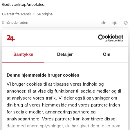
Godt værktøj. Anbefales.
Oversat fra svensk
•
Se original
3 måneder siden
Paul T
PT
Samtykke
Detaljer
Om
Oversat fra svensk
•
Se original
1 år siden
Denne hjemmeside bruger cookies
Leena K
Vi bruger cookies til at tilpasse vores indhold og
LK
annoncer, til at vise dig funktioner til sociale medier og til
at analysere vores trafik. Vi deler også oplysninger om
Meget godt tak.
din brug af vores hjemmeside med vores partnere inden
Oversat fra svensk
•
Se original
for sociale medier, annonceringspartnere og
2 år siden
analysepartnere. Vores partnere kan kombinere disse
data med andre oplysninger, du har givet dem, eller som