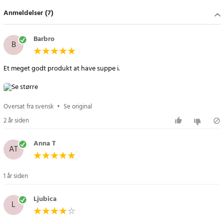
- Vægt: 80 g
Anmeldelser (7)
- Materiale: Polypropylen (PP)
- Farve: Leveres usorteret
Barbro
B
Article number
:
115176
Et meget godt produkt at have suppe i.
Oversat fra svensk
•
Se original
2 år siden
Anna T
AT
1 år siden
Ljubica
L