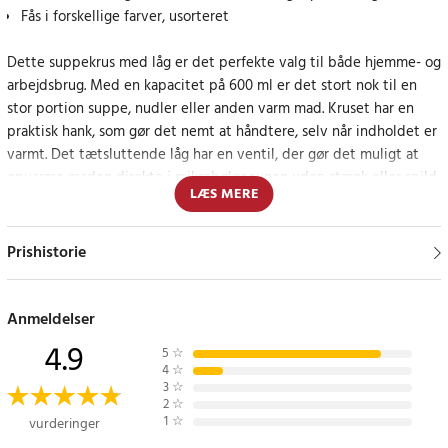
Fås i forskellige farver, usorteret
Dette suppekrus med låg er det perfekte valg til både hjemme- og
arbejdsbrug. Med en kapacitet på 600 ml er det stort nok til en
stor portion suppe, nudler eller anden varm mad. Kruset har en
praktisk hank, som gør det nemt at håndtere, selv når indholdet er
varmt. Det tætsluttende låg har en ventil, der gør det muligt at
opvarme maden direkte i mikrobølgeovnen uden stænk eller spild.
LÆS MERE
Perfekt til frokost på farten
Prishistorie
Med sit lette design og funktionelle låg er dette krus perfekt til at
tage varme måltider med på arbejde eller på farten. Det holdbare
polypropylenmateriale gør det langtidsholdbart og nemt at
Anmeldelser
rengøre.
4.9
5
☆
4
☆
Specifikationer
3
☆
2
☆
- Mål: 13 x 11,5 x 12,5 cm
1
☆
vurderinger
- Volumen: 600 ml