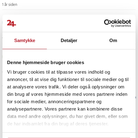
1 år siden
DS
DS
1 år siden
Samtykke
Detaljer
Om
Gunilla L
GL
Denne hjemmeside bruger cookies
Vi bruger cookies til at tilpasse vores indhold og
1 år siden
annoncer, til at vise dig funktioner til sociale medier og til
Vis flere anmeldelser
at analysere vores trafik. Vi deler også oplysninger om
din brug af vores hjemmeside med vores partnere inden
Verified by Trustvoice
for sociale medier, annonceringspartnere og
analysepartnere. Vores partnere kan kombinere disse
PRISGARANTI
data med andre oplysninger, du har givet dem, eller som
de har indsamlet fra din brug af deres tjenester.
UDSALG