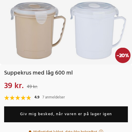
-
20
%
Suppekrus med låg 600 ml
39 kr.
Nuværende pris
:
39 kr.
Tidligere pris
:
49 kr.
49 kr.
4.9
7 anmeldelser
Giv mig besked, når varen er på lager igen