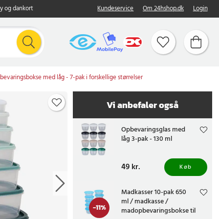
y og dankort
Kundeservice
Om 24hshop.dk
Login
bevaringsbokse med låg - 7-pak i forskellige størrelser
Vi anbefaler også
Opbevaringsglas med
låg 3-pak - 130 ml
Pris
49 kr.
:
49 kr.
Køb
Madkasser 10-pak 650
ml / madkasse /
-
11
%
madopbevaringsbokse til