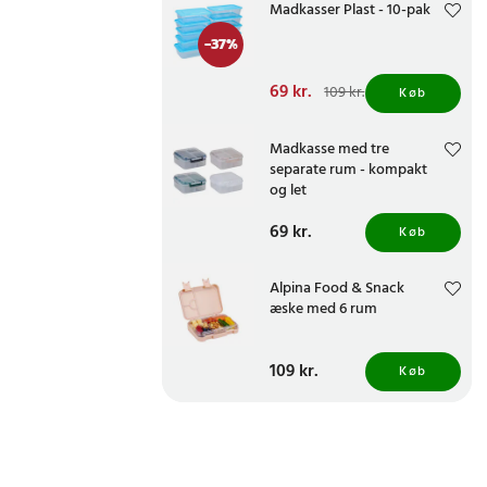
Madkasser Plast - 10-pak
-
37
%
Nuværende pris
69 kr.
:
109 kr.
Køb
69 kr.
Tidligere pris
:
109 kr.
Madkasse med tre
separate rum - kompakt
og let
Pris
69 kr.
:
69 kr.
Køb
Alpina Food & Snack
æske med 6 rum
Pris
109 kr.
:
109 kr.
Køb