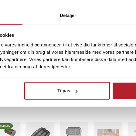
polypropylen (PP)
Detaljer
3
ookies
se vores indhold og annoncer, til at vise dig funktioner til sociale
Opvaskestativ med
Herzberg 5-delt
Tom
oplysninger om din brug af vores hjemmeside med vores partnere i
bakke - sort
skålsæt i rustfrit
ysepartnere. Vores partnere kan kombinere disse data med andr
stål med silikonelåg
et fra din brug af deres tjenester.
Pris
329 kr.
:
329 kr.
Pris
249 kr.
:
249 kr.
Pri
19 
veres i løbet af 1-2 hverdage
Findes på lager, Leveres i løbet af 1-2 hverdage
Findes på lager, Leveres i løbet af
L
Køb
Køb
Tilpas
TSELLERE