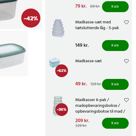
fryser og mikroovn
Nuværende pris
79 kr.
:
89 kr.
Køb
79 kr.
Tidligere pris
:
89 kr.
-
42
%
Madkasse-sæt med
tætsluttende låg - 5-pak
Pris
149 kr.
:
149 kr.
Køb
Madkasse-sæt
-
62
%
Nuværende pris
49 kr.
:
129 kr.
Køb
49 kr.
Tidligere pris
:
129 kr.
Madkasser 6-pak /
madopbevaringsbokse /
-
36
%
opbevaringsbokse til mad /
mikrosikre og frysesikre
Nuværende pris
209 kr.
:
madkasser
Køb
209 kr.
Tidligere pris
:
329 kr.
329 kr.