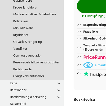
Glashængere
Kroge & holdere
Madkasser, dåser & beholdere
Findes på lager,
Køletasker
Ekspreslevering
Minikøleskabe
Fragt 49 kr
Krydderier
Sikkerhed
- Godk
Opvask & rengøring
Tryghed
- 30 dag
Vandfilter
tilfredse kunder
Ovn- og bageplader
Reservedele til køkkenprodukter
Pedalspande
Øvrigt køkkentilbehør
Kaffe
Bar tilbehør
Borddækning & servering
Beskrivelse
Masterchef