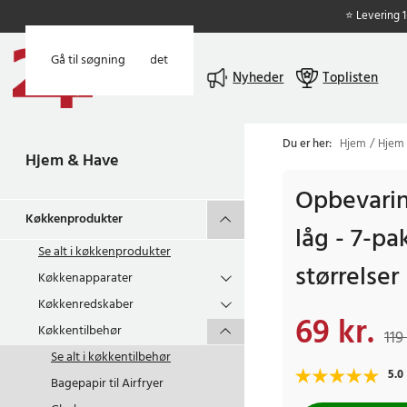
⭐ Levering 
Gå til hovedindholdet
Gå til søgning
Menu
Nyheder
Toplisten
Du er her:
Hjem
Hjem
Hjem & Have
Opbevari
Køkkenprodukter
låg - 7-pak
Se alt i
køkkenprodukter
størrelser
Køkkenapparater
Køkkenredskaber
69 kr.
Nuværende pris
:
69 
Køkkentilbehør
119 
Se alt i
køkkentilbehør
5.0
Bagepapir til Airfryer