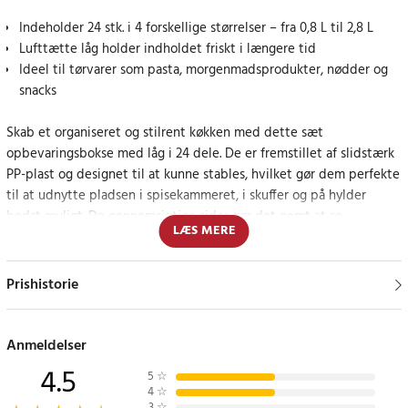
Indeholder 24 stk. i 4 forskellige størrelser – fra 0,8 L til 2,8 L
Lufttætte låg holder indholdet friskt i længere tid
Ideel til tørvarer som pasta, morgenmadsprodukter, nødder og
snacks
Skab et organiseret og stilrent køkken med dette sæt
opbevaringsbokse med låg i 24 dele. De er fremstillet af slidstærk
PP-plast og designet til at kunne stables, hvilket gør dem perfekte
til at udnytte pladsen i spisekammeret, i skuffer og på hylder
bedst muligt. De gennemsigtige sider gør det nemt at se
LÆS MERE
indholdet, hvilket sparer tid og gør madlavningen mere
overskuelig.
Prishistorie
Hvert glas er udstyret med et lufttæt låg, der forhindrer fugt og
luft i at trænge ind og dermed hjælper med at holde maden frisk i
længere tid. Sættet indeholder 6 krukker i hver størrelse:
Anmeldelser
0,8 liter, 1,4 liter, 2,0 liter og 2,8 liter – en komplet løsning til både
4.5
5
☆
små og store mængder tørvarer.
4
☆
3
☆