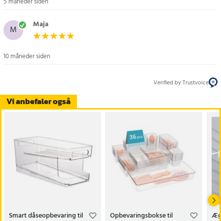
5 måneder siden
Maja
M
10 måneder siden
Verified by Trustvoice
Vi anbefaler også
Smart dåseopbevaring til
Opbevaringsbokse til
Æg