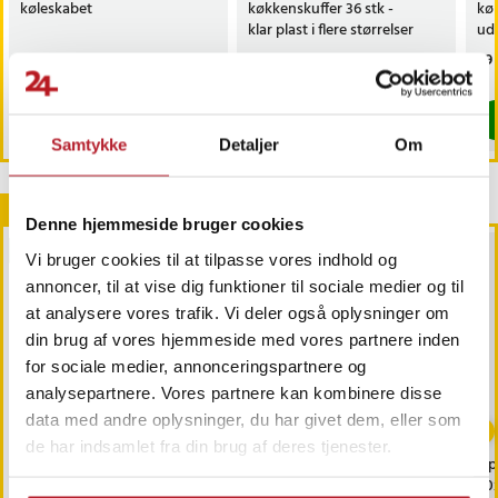
køleskabet
køkkenskuffer 36 stk -
kø
klar plast i flere størrelser
ud
be
Pris
189 kr.
:
189 kr.
Pris
299 kr.
:
299 kr.
Pri
99 
Findes på lager, Leveres i løbet af 1-2 hverdage
Lige nu har vi kun 3 tilbage af dette p
Køb
Køb
Samtykke
Detaljer
Om
Andre købte også
Denne hjemmeside bruger cookies
BESTSELLERE
BESTSELLERE
Vi bruger cookies til at tilpasse vores indhold og
annoncer, til at vise dig funktioner til sociale medier og til
at analysere vores trafik. Vi deler også oplysninger om
din brug af vores hjemmeside med vores partnere inden
for sociale medier, annonceringspartnere og
analysepartnere. Vores partnere kan kombinere disse
-
51
%
data med andre oplysninger, du har givet dem, eller som
de har indsamlet fra din brug af deres tjenester.
Krydderikrukker med låg
Røgalarmens batteri -
Opb
12-pak / glaskrukker til
Hvornår har du sidst
60