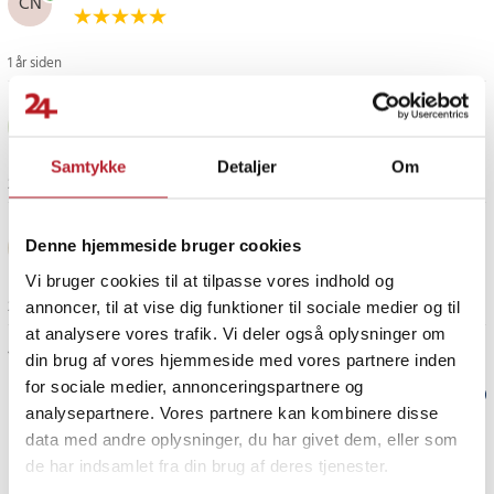
CN
1 år siden
Ekaterina K
EK
Samtykke
Detaljer
Om
2 år siden
Nese T
NT
Denne hjemmeside bruger cookies
Vi bruger cookies til at tilpasse vores indhold og
2 år siden
annoncer, til at vise dig funktioner til sociale medier og til
at analysere vores trafik. Vi deler også oplysninger om
Vis flere anmeldelser
din brug af vores hjemmeside med vores partnere inden
for sociale medier, annonceringspartnere og
Verified by Trustvoice
analysepartnere. Vores partnere kan kombinere disse
data med andre oplysninger, du har givet dem, eller som
PRISGARANTI
de har indsamlet fra din brug af deres tjenester.