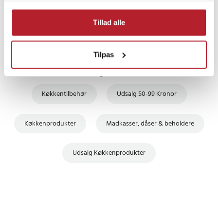
UDSALG
Tillad alle
Tilpas
Finde gode tilbud
Køkkentilbehør
Udsalg 50-99 Kronor
Køkkenprodukter
Madkasser, dåser & beholdere
Udsalg Køkkenprodukter