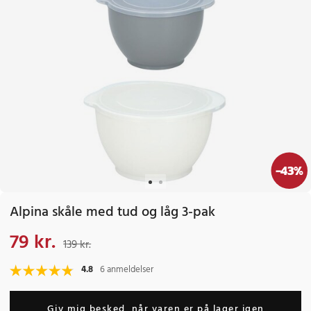
-
43
%
Alpina skåle med tud og låg 3-pak
79 kr.
Nuværende pris
:
79 kr.
Tidligere pris
:
139 kr.
139 kr.
4.8
6 anmeldelser
Giv mig besked, når varen er på lager igen