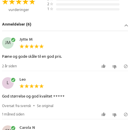
2
☆
Specifikation
1
☆
vurderinger
- Volumen: ca. 1,2 L, 2 L og 3,4 L
- Antal dele: 6 (3 skåle + 3 låg)
Anmeldelser (6)
- Funktion: Tud til nem hældning
- Mærke: Alpina
- Farve: Transparent med farvede låg
Jytte M
JM
Article number
:
95430
Pæne og gode skåle til en god pris.
2 år siden
Leo
L
God størrelse og god kvalitet +++++
Oversat fra svensk
•
Se original
1 måned siden
Carola N