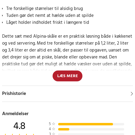
Tre forskellige størrelser til alsidig brug
Tuden gør det nemt at hælde uden at spilde
Låget holder indholdet friskt i længere tid
Dette sæt med Alpina-skåle er en praktisk løsning både i køkkenet
og ved servering. Med tre forskellige størrelser på 1,2 liter, 2 liter
og 3,4 liter er der altid en skål, der passer til opgaven, uanset om
det drejer sig om at piske, blande eller opbevare mad. Den
praktiske tud gør det muligt at hælde væsker over uden at spilde,
hvilket sparer både tid og rengøring. Takket være de medfølgende
LÆS MERE
låg kan maden nemt opbevares direkte i skålen og holde sig frisk i
længere tid.
Prishistorie
Perfekt til både madlavning og servering
Skålene fungerer lige så godt til bagning og madlavning som til
Anmeldelser
servering af salater, saucer eller smørepålæg - et alsidigt tilbehør i
4.8
5
☆
ethvert køkken.
4
☆
3
☆