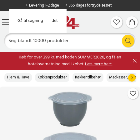
⭐ Levering 1-2 dage
⭐ 365 dages fortrydelsesret
Gå til hovedindholdet
Gå til søgning
Køb for over 299 kr. med koden SUMMER2026, og få en
hotelovernatning med i købet.
Læs mere her*.
Hjem & Have
Køkkenprodukter
Køkkentilbehør
Madkasser, dåser 