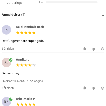
Article number
:
79923
1
☆
vurderinger
Anmeldelser (4)
Keld Stenholt Bech
K
Det fungerer bare super godt.
5 år siden
Annika L
AL
Det var okay
Oversat fra svensk
•
Se original
3 år siden
Britt-Marie P
BP