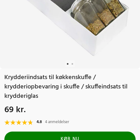
Krydderiindsats til køkkenskuffe /
krydderiopbevaring i skuffe / skuffeindsats til
krydderiglas
69 kr.
Pris
:
69 kr.
4.8
4 anmeldelser
KØB NU