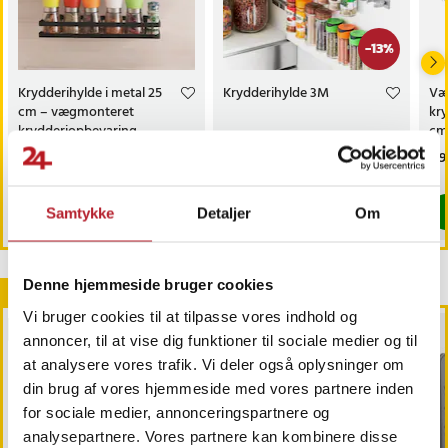
-
13
%
Krydderihylde i metal 25
Krydderihylde 3M
Væ
cm – vægmonteret
kry
krydderiopbevaring
cm
til
Pris
79 kr.
:
79 kr.
Nuværende pris
69 kr.
:
Pri
119
79 kr.
69 kr.
Tidligere pris
:
79 kr.
Findes på lager, Leveres i løbet af 1-2 hverdage
Findes på lager, Leveres i løbet af 1-2
Køb
Køb
Samtykke
Detaljer
Om
Denne hjemmeside bruger cookies
Andre købte også
Vi bruger cookies til at tilpasse vores indhold og
BESTSELLERE
BESTSELLERE
annoncer, til at vise dig funktioner til sociale medier og til
at analysere vores trafik. Vi deler også oplysninger om
din brug af vores hjemmeside med vores partnere inden
for sociale medier, annonceringspartnere og
analysepartnere. Vores partnere kan kombinere disse