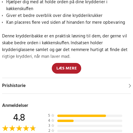
Hjælper dig med at holde orden på dine krydderier i
køkkenskuffen
Giver et bedre overblik over dine krydderikrukker
Kan placeres flere ved siden af hinanden for mere opbevaring
Denne krydderibakke er en praktisk løsning til dem, der gerne vil
skabe bedre orden i køkkenskuffen. Indsatsen holder
krydderiglassene samlet og gør det nemmere hurtigt at finde det
rigtige krydderi, når man laver mad.
LÆS MERE
Placer en eller flere indsatser ved siden af hinanden, eller lad der
være plads på siden til andre køkkenredskaber. Det kompakte
design gør krydderiopbevaringen fleksibel og nem at tilpasse til
Prishistorie
boksens størrelse.
Specifikationer
Anmeldelser
- Farve: Grå/hvid
4.8
5
☆
- Materiale: PP, TPR
4
☆
- Størrelse: 38,2 x 14,2 x 5 cm
3
☆
2
☆