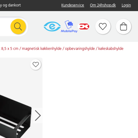
y og dankort
Kundeservice
Om 24hshop.dk
Login
x 8,5 x 5 cm / magnetisk køkkenhylde / opbevaringshylde / køleskabshylde