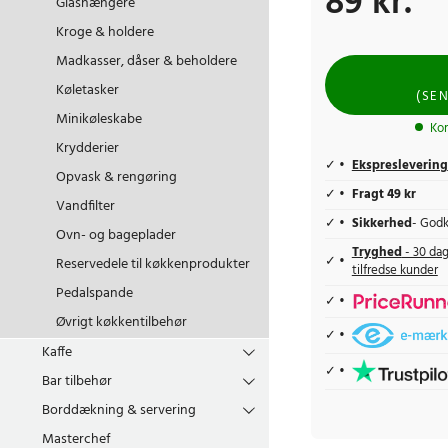
89 kr.
Glashængere
Kroge & holdere
Madkasser, dåser & beholdere
Køletasker
(
SE
Minikøleskabe
Ko
Krydderier
Ekspreslevering
Opvask & rengøring
Fragt 49 kr
Vandfilter
Sikkerhed
- Godk
Ovn- og bageplader
Tryghed
- 30 dag
Reservedele til køkkenprodukter
tilfredse kunder
Pedalspande
Øvrigt køkkentilbehør
Kaffe
Bar tilbehør
Borddækning & servering
Masterchef