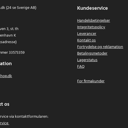
Kundeservice
dk (24 se Sverige AB)
Handelsbetingelser
Integritetspolicy
en 3, st. th
Leverancer
benhavn K
Kontakt os
gsadresse)
Fortrydelse og reklamation
mer 33573359
Betalingsmetoder
Lagerstatus
ation
FAQ
hop.dk
For firmakunder
t os
vice via kontaktformularen:
rvice