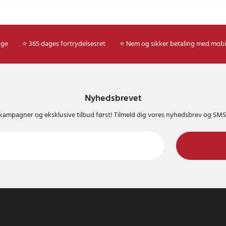
age
⭐ 365 dages fortrydelsesret
⭐ Nem og sikker betaling med mobi
Nyhedsbrevet
kampagner og eksklusive tilbud først! Tilmeld dig vores nyhedsbrev og S