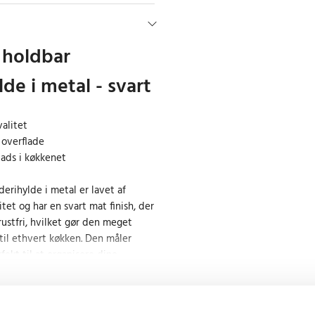
 holdbar
de i metal - svart
valitet
 overflade
plads i køkkenet
erihylde i metal er lavet af
litet og har en svart mat finish, der
ustfri, hvilket gør den meget
til ethvert køkken. Den måler
fekt til at organisere dine
småting.
orskellige overflader