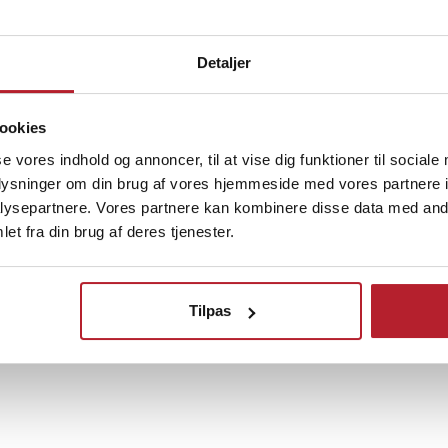
r ikke kun perfekt til køkkenet,
på køleskabe, vaskemaskiner,
Detaljer
ndre jernoverflader. Den hjælper
g holder dine krydderier, peber,
lie, madolie og andre småting
ookies
gængelige.
se vores indhold og annoncer, til at vise dig funktioner til sociale
Finde gode tilbud
oplysninger om din brug af vores hjemmeside med vores partnere i
ysepartnere. Vores partnere kan kombinere disse data med andr
 cm
Hjem & Have
Køkkentilbehør
Krydder
et fra din brug af deres tjenester.
ål
overflade
lige overflader og
Tilpas
7