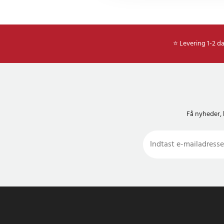
⭐ Levering 1-2 d
Få nyheder, 