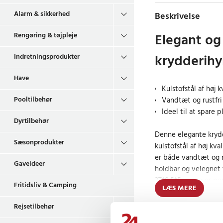
Alarm & sikkerhed
Beskrivelse
Elegant og
Rengøring & tøjpleje
krydderihyl
Indretningsprodukter
Have
Kulstofstål af høj k
Pooltilbehør
Vandtæt og rustfri
Ideel til at spare 
Dyrtilbehør
Denne elegante krydd
Sæsonprodukter
kulstofstål af høj kva
er både vandtæt og r
Gaveideer
holdbar og velegnet 
27*8,5*5 cm og er per
Fritidsliv & Camping
LÆS MERE
krydderier og andre 
Rejsetilbehør
Alsidig brug til f
Prishistorie