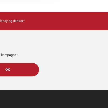
lepay og dankort
MS-kampagner.
OK