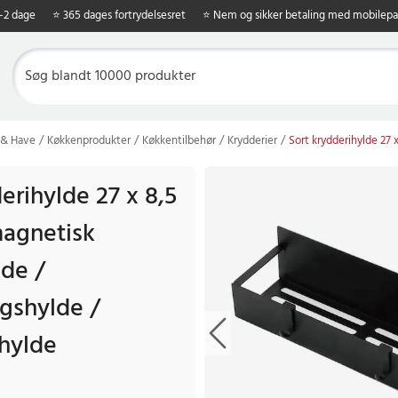
1-2 dage
⭐ 365 dages fortrydelsesret
⭐ Nem og sikker betaling med mobilepa
 & Have
Køkkenprodukter
Køkkentilbehør
Krydderier
Sort krydderihylde 27 
erihylde 27 x 8,5
magnetisk
de /
gshylde /
hylde