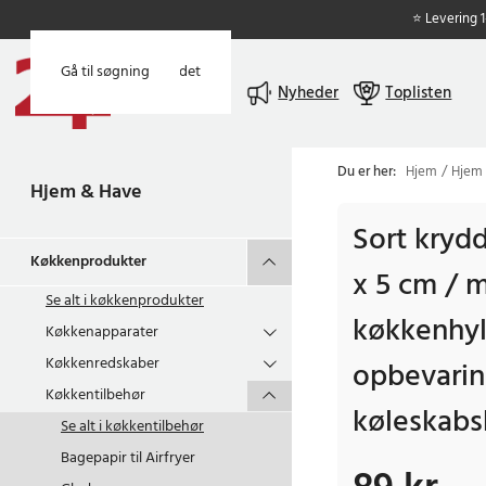
⭐ Levering 
Gå til hovedindholdet
Gå til søgning
Menu
Nyheder
Toplisten
Du er her:
Hjem
Hjem
Hjem & Have
Sort krydd
Køkkenprodukter
x 5 cm / 
Se alt i
køkkenprodukter
køkkenhyl
Køkkenapparater
Køkkenredskaber
opbevarin
Køkkentilbehør
køleskabs
Se alt i
køkkentilbehør
Bagepapir til Airfryer
Pris
:
89 kr.