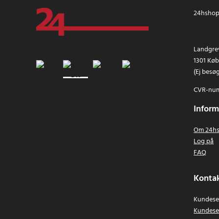
24hshop.
Landgrev
1301 Kø
(Ej besø
CVR-num
Inform
Om 24hs
Log på
FAQ
Kontak
Kundeser
Kundese