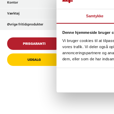
Kontor
Denne krydderihylde e
Værktøj
men kan også bruges 
Samtykke
arkivskabe, døre og a
Anmeldelser
Øvrige fritidsprodukter
med at spare plads o
salt, sukker, oliveno
Denne hjemmeside bruger c
organiseret og lettil
Vi bruger cookies til at tilpas
PRISGARANTI
vores trafik. Vi deler også 
Specifikation
annonceringspartnere og anal
- Størrelse: 27*8,5*5
dem, eller som de har indsaml
UDSALG
- Materiale: kulstofst
- Farve: svart
- Vandtæt og rustfri 
- Velegnet til forskel
pladsbesparende
Article number
:
11183