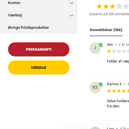
-OBS! Sørg for, at ove
Kontor
inden installation, o
baseret på 166 anmelde
Værktøj
inden du anvender h
Article number
:
7854
Øvrige fritidsprodukter
Anmeldelser (166)
Jón
•
2 år s
J
PRISGARANTI
Falder af v
UDSALG
Karina S
•
3
KS
Selve holdere
fra den.