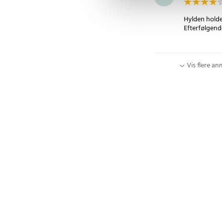
Hylden holde
Efterfølgende
Vis flere an