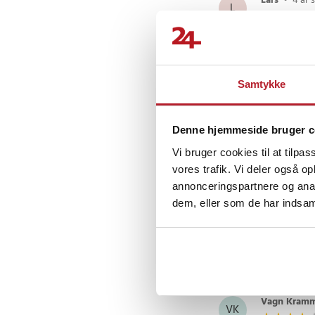
Lars
•
4 år 
L
Hej
Super holder 
Men tape til
Giv folk nog
Samtykke
Jeg boret no
Venligst
Lars Peterse
Denne hjemmeside bruger c
Vi bruger cookies til at tilpas
vores trafik. Vi deler også 
Jannie
•
6 å
J
annonceringspartnere og anal
dem, eller som de har indsaml
Jeg rensede f
føgn mere fa
holder........
Vagn Kram
VK