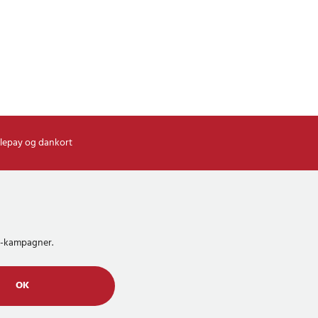
lepay og dankort
MS-kampagner.
OK