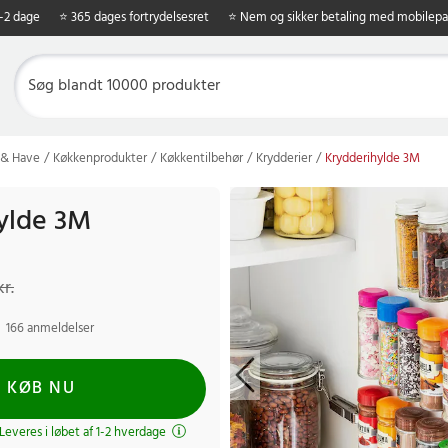
1-2 dage
⭐ 365 dages fortrydelsesret
⭐ Nem og sikker betaling med mobilepa
 & Have
Køkkenprodukter
Køkkentilbehør
Krydderier
Krydderihylde 3M
ylde 3M
kr.
Tidligere pris
:
79 kr.
kr.
166 anmeldelser
KØB NU
 Leveres i løbet af 1-2 hverdage