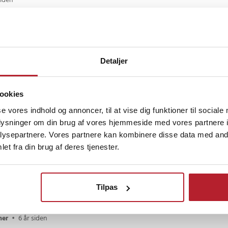
siden
til krydderier
 at holde dem dur ikke
le små skruer med
Detaljer
gle små huller og undersænket dem og vupti holder bare og ser godt ud sk
n
ookies
se vores indhold og annoncer, til at vise dig funktioner til sociale
oplysninger om din brug af vores hjemmeside med vores partnere i
r siden
ysepartnere. Vores partnere kan kombinere disse data med andr
et fra din brug af deres tjenester.
laden efter forskrifterne. Da krydderiopsatsene havde siddet i 48 timer satte
ldt de ned en efter en. 3m dobb. Klæb sad fast på overfladen men løsnede 
Tilpas
mer
•
6 år siden