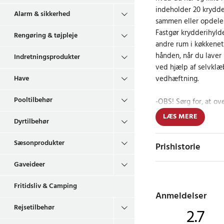
indeholder 20 krydde
Alarm & sikkerhed
sammen eller opdeles
Fastgør krydderihylde
Rengøring & tøjpleje
andre rum i køkkenet,
hånden, når du laver 
Indretningsprodukter
ved hjælp af selvk
vedhæftning.
Have
Pooltilbehør
-OBS! Sørg for, at ove
tør inden montering,
LÆS MERE
Dyrtilbehør
timer, inden du sætt
Sæsonprodukter
Prishistorie
Materiale: PVC
Kapacitet: 20 krydd
Gaveideer
holdere hver).
Mål: 5x (20 x 2,5 x 4 
Fritidsliv & Camping
Velegnet til krydder
Anmeldelser
3,8-4,5 cm.
Rejsetilbehør
2.7