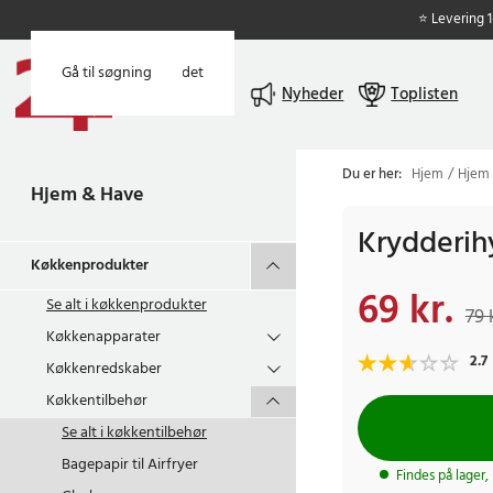
⭐ Levering 
Gå til hovedindholdet
Gå til søgning
Menu
Nyheder
Toplisten
Du er her:
Hjem
Hjem
Hjem & Have
Krydderih
Køkkenprodukter
69 kr.
Nuværende pris
:
69 
Se alt i
køkkenprodukter
79 
Køkkenapparater
2.7
Køkkenredskaber
Køkkentilbehør
Se alt i
køkkentilbehør
Bagepapir til Airfryer
Findes på lager,