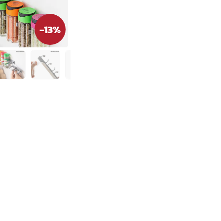
-
13
%