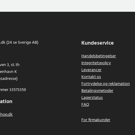
Kundeservice
dk (24 se Sverige AB)
Handelsbetingelser
Integritetspolicy
en 3, st. th
Leverancer
benhavn K
Kontakt os
gsadresse)
Fortrydelse og reklamation
mer 33573359
Betalingsmetoder
Lagerstatus
ation
FAQ
hop.dk
For firmakunder