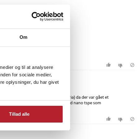
Om
ruer er bag ved krydderibøtten
 medier og til at analysere
nden for sociale medier,
e oplysninger, du har givet
 jeg krydderiglassene fast ( Santa Maria) da der var gået et
sig på krydderiophæng. Er nu sat op med nano tspe som
Tillad alle