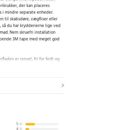
rikrukker, der kan placeres
 i mindre separate enheder.
n til skabsdøre, vægfliser eller
 så du har krydderierne lige ved
mad. Nem skruefri installation
læbende 3M tape med meget god
rfladen er renset, fri for fedt og
 og lad den sidde i mindst 24
er krydderierne på plads.
eribeholdere (5 enheder med 4
cm).
ikrukker med en diameter på ca.
5
☆
4
☆