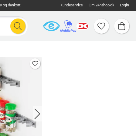
y og dankort
Kundeservice
Om 24hshop.dk
Login