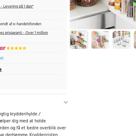
- Levering på 1 dag*
endt af e-handelsfonden
es prisgaranti - Over 1 million
ygtig krydderihylde /
jælper dig med at holde
orden og få et bedre overblik over
har derhjemme. Krydderiristen