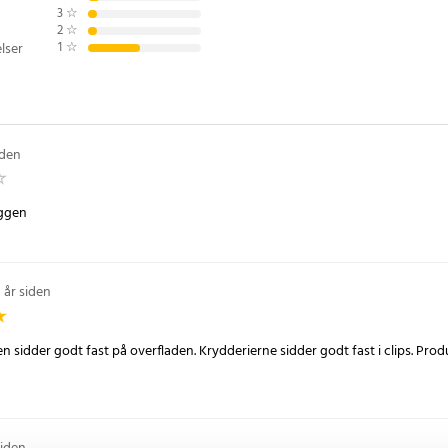
rfladen er ren, fedtfri og tør
3
☆
g lad den sidde i mindst 24 timer,
2
☆
1
☆
lser
ylden.
9
iden
æggen
 år siden
n sidder godt fast på overfladen. Krydderierne sidder godt fast i clips. Produ