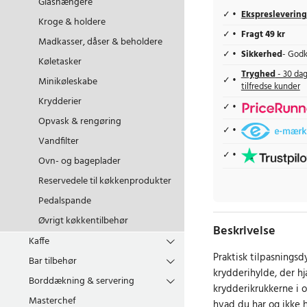
Glashængere
Ekspreslevering
Kroge & holdere
Fragt 49 kr
Madkasser, dåser & beholdere
Sikkerhed
- Godk
Køletasker
Tryghed
- 30 dag
Minikøleskabe
tilfredse kunder
Krydderier
Opvask & rengøring
Vandfilter
Ovn- og bageplader
Reservedele til køkkenprodukter
Pedalspande
Øvrigt køkkentilbehør
Beskrivelse
Kaffe
Praktisk tilpasningsd
Bar tilbehør
krydderihylde, der h
Borddækning & servering
krydderikrukkerne i 
Masterchef
hvad du har og ikke 