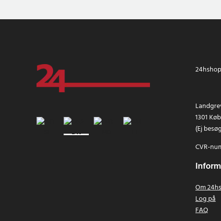
24hshop.
Landgrev
1301 Kø
(Ej besø
CVR-num
Inform
Om 24hs
Log på
FAQ