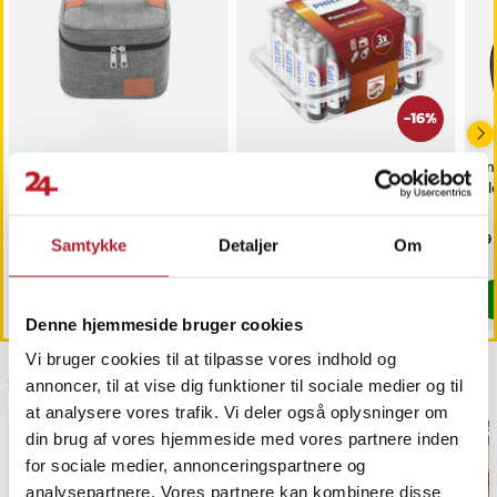
-
16
%
Stilfuld køletaske med
Philips Powerlife AAA-
Ant
foring af aluminiumsfolie
batterier 24-pak
bil
Pris
109 kr.
:
109 kr.
Nuværende pris
109 kr.
:
Pri
59 
129 kr.
Samtykke
Detaljer
Om
109 kr.
Tidligere pris
:
129 kr.
Findes på lager, Leveres i løbet af 1-2 hverdage
Findes på lager, Leveres i løbet af 1-2
Køb
Køb
Denne hjemmeside bruger cookies
Vi bruger cookies til at tilpasse vores indhold og
Sidst besøgt
annoncer, til at vise dig funktioner til sociale medier og til
at analysere vores trafik. Vi deler også oplysninger om
BEST
din brug af vores hjemmeside med vores partnere inden
for sociale medier, annonceringspartnere og
analysepartnere. Vores partnere kan kombinere disse