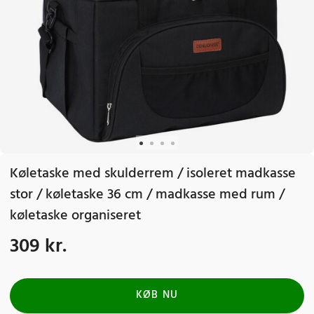
Køletaske med skulderrem / isoleret madkasse
stor / køletaske 36 cm / madkasse med rum /
køletaske organiseret
309 kr.
Pris
:
309 kr.
KØB NU