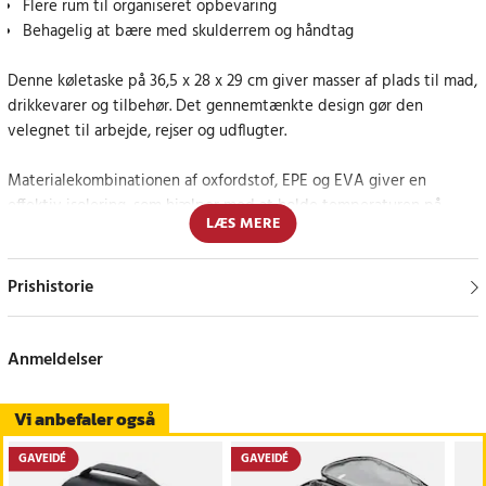
Flere rum til organiseret opbevaring
Behagelig at bære med skulderrem og håndtag
Denne køletaske på 36,5 x 28 x 29 cm giver masser af plads til mad,
drikkevarer og tilbehør. Det gennemtænkte design gør den
velegnet til arbejde, rejser og udflugter.
Materialekombinationen af oxfordstof, EPE og EVA giver en
effektiv isolering, som hjælper med at holde temperaturen på
LÆS MERE
indholdet. Det gør, at maden holder sig frisk længere i løbet af
dagen.
Prishistorie
Flere smarte rum gør det nemt at organisere indholdet. Der er
plads til bestik, mindre tilbehør og andre ting, som skal holdes
adskilt fra maden.
Anmeldelser
Det rummelige indre gør det muligt at pakke flere madkasser eller
Vi anbefaler også
drikkevarer. Det giver fleksibilitet og gør tasken praktisk til
længere dage.
GAVEIDÉ
GAVEIDÉ