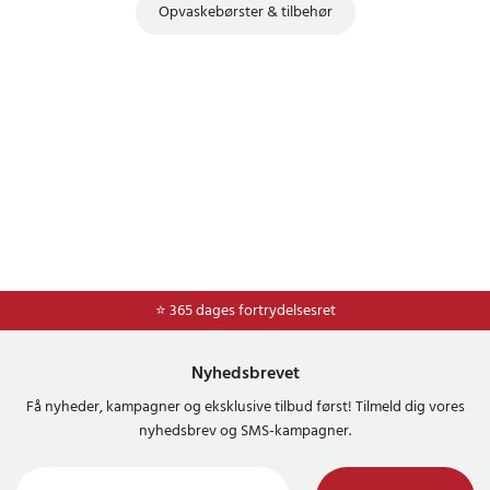
Opvaskebørster & tilbehør
⭐ Nem og sikker betaling med mobilepay og dankort
⭐ 365 dages fortrydelsesret
Nyhedsbrevet
Få nyheder, kampagner og eksklusive tilbud først! Tilmeld dig vores
nyhedsbrev og SMS-kampagner.