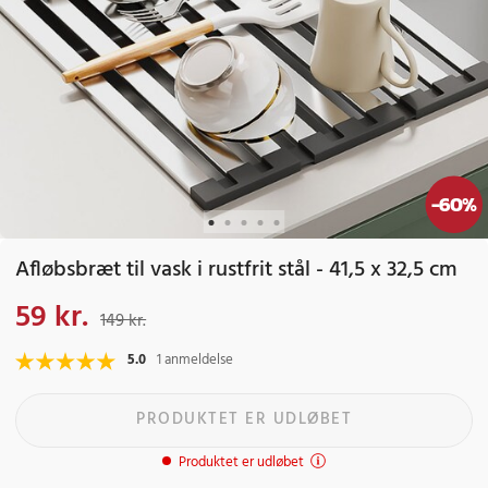
-
60
%
Afløbsbræt til vask i rustfrit stål - 41,5 x 32,5 cm
59 kr.
Nuværende pris
:
59 kr.
Tidligere pris
:
149 kr.
149 kr.
5.0
1 anmeldelse
PRODUKTET ER UDLØBET
Produktet er udløbet