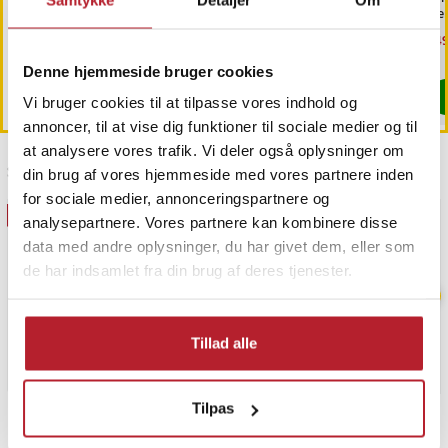
OneBlade /
diamantbryne 400/1000 /
fj
næsehårstrimmer /
faste slibevinkler
sk
Pris
69 kr.
:
69 kr.
Pris
179 kr.
:
179 kr.
Nu
149
næsetrimmerhoved
149
Findes på lager, Leveres i løbet af 1-2 hverdage
Kommer 2026-08-14
Denne hjemmeside bruger cookies
Køb
Køb
Vi bruger cookies til at tilpasse vores indhold og
annoncer, til at vise dig funktioner til sociale medier og til
at analysere vores trafik. Vi deler også oplysninger om
Sidst besøgt
din brug af vores hjemmeside med vores partnere inden
for sociale medier, annonceringspartnere og
GAVEIDÉ
BESTSELLERE
analysepartnere. Vores partnere kan kombinere disse
data med andre oplysninger, du har givet dem, eller som
de har indsamlet fra din brug af deres tjenester.
Tillad alle
Tilpas
PRISGARANTI