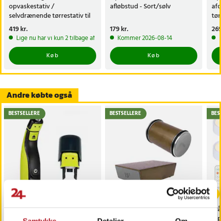
opvaskestativ /
afløbstud - Sort/sølv
afd
selvdrænende tørrestativ til
tør
opvask i rustfrit stål
bes
Pris
419 kr.
:
419 kr.
Pris
179 kr.
:
179 kr.
Pri
269
Lige nu har vi kun 2 tilbage af dette produkt
Kommer 2026-08-14
Køb
Køb
Andre købte også
BESTSELLERE
BESTSELLERE
BES
Trimmerhoved til
Rullende knivsliber /
Trå
næsehår til Philips
magnetisk slibestøtte /
6-
Samtykke
Detaljer
Om