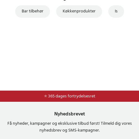
Bar tilbehør
Køkkenprodukter
Is
⭐ Nem og sikker betaling med mobilepay og dankort
⭐ 365 dages fortrydelsesret
Nyhedsbrevet
Få nyheder, kampagner og eksklusive tilbud først! Tilmeld dig vores
nyhedsbrev og SMS-kampagner.