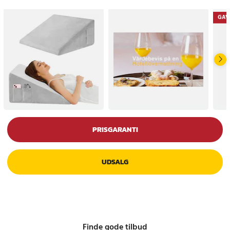
GAV
PRISGARANTI
UDSALG
Finde gode tilbud