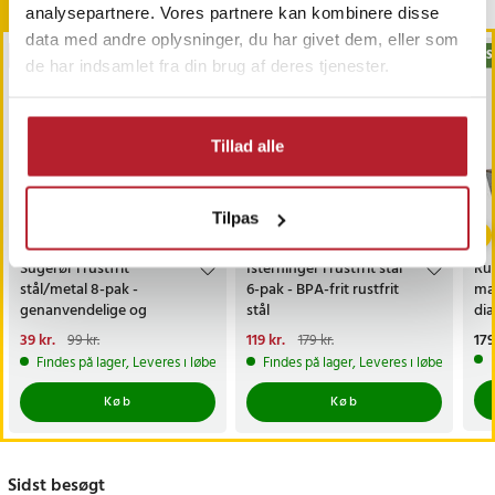
Andre købte også
analysepartnere. Vores partnere kan kombinere disse
data med andre oplysninger, du har givet dem, eller som
GAVEIDÉ
GAVEIDÉ
BES
de har indsamlet fra din brug af deres tjenester.
Tillad alle
-
61
%
-
34
%
Tilpas
Sugerør i rustfrit
Isterninger i rustfrit stål
Rul
stål/metal 8-pak -
6-pak - BPA-frit rustfrit
mag
genanvendelige og
stål
di
miljøvenlige
fas
Nuværende pris
39 kr.
:
Nuværende pris
119 kr.
:
Pri
179
99 kr.
179 kr.
39 kr.
Tidligere pris
:
99 kr.
119 kr.
Tidligere pris
:
179 kr.
Findes på lager, Leveres i løbet af 1-2 hverdage
Findes på lager, Leveres i løbet af 1-2
Køb
Køb
Sidst besøgt