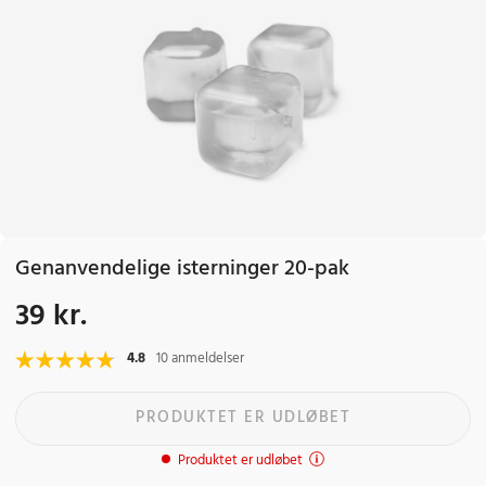
Genanvendelige isterninger 20-pak
39 kr.
Pris
:
39 kr.
4.8
10 anmeldelser
PRODUKTET ER UDLØBET
Produktet er udløbet