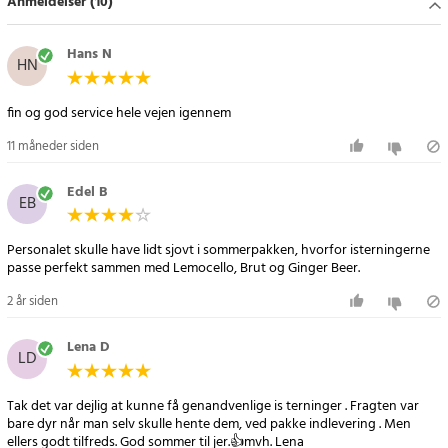
Anmeldelser (10)
Article number
:
102205
Hans N
HN
fin og god service hele vejen igennem
11 måneder siden
Edel B
EB
Personalet skulle have lidt sjovt i sommerpakken, hvorfor isterningerne
passe perfekt sammen med Lemocello, Brut og Ginger Beer.
2 år siden
Lena D
LD
Tak det var dejlig at kunne få genandvenlige is terninger . Fragten var
bare dyr når man selv skulle hente dem, ved pakke indlevering . Men
ellers godt tilfreds. God sommer til jer.👍mvh. Lena