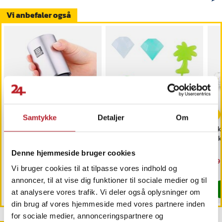
Vi anbefaler også
-
45
%
-
69
%
Samtykke
Detaljer
Om
Automatisk kapselåbner/
Genanvendelige
Isk
ølåbner med magnet
isterninger 10-pak
stk
Denne hjemmeside bruger cookies
Nuværende pris
49 kr.
:
Nuværende pris
9 kr.
:
Nu
49 
89 kr.
29 kr.
49 kr.
Tidligere pris
:
89 kr.
9 kr.
Tidligere pris
:
29 kr.
49 
Vi bruger cookies til at tilpasse vores indhold og
Findes på lager, Leveres i løbet af 1-2 hverdage
Findes på lager, Leveres i løbet af 1-2
annoncer, til at vise dig funktioner til sociale medier og til
Køb
Køb
at analysere vores trafik. Vi deler også oplysninger om
din brug af vores hjemmeside med vores partnere inden
for sociale medier, annonceringspartnere og