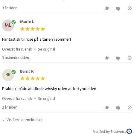
3 år siden
Marie L
ML
Fantastisk til rosé på altanen i sommer!
Oversat fra svensk
•
Se original
3 måneder siden
Bernt K
BK
Praktisk måde at afkøle whisky uden at fortynde den
Oversat fra svensk
•
Se original
2 år siden
Vis flere anmeldelser
Verified by Trustvoice