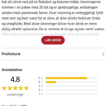
Køl din drink ned på en fleksibel og bekvem måde. Isterningerne
kommer i en pakke med 20 stk og er genbrugelige, emballagen
sendes med usorterede farver. Hver isterning er omhyggeligt fyldt
med rent og klart vand for at sikre, at dine drinks forbliver friske
og smagfulde. Med disse isterninger bliver hver drink en mere
dejlig afkølet oplevelse. De er nemme at bruge og kan nemt vaskes
(tåler ikke opvaskemaskine) og genbruges gang på gang. Uanset
om du holder børnefest, griller eller bare vil have en afkølet drink i
LÆS MERE
din hverdag, er disse færdigfyldte isterninger det perfekte
tilbehør.
Prishistorie
Bemærk venligst at farven sendes usorteret.
Anmeldelser
Specifikation:
4.8
- Antal isterninger: 20
5
☆
4
☆
- Genanvendelig: Ja
3
☆
- Forudfyldt: Ja
2
☆
- Kan maskinvaskes: Nej
1
☆
vurderinger
- Farve: Sendes usorteret