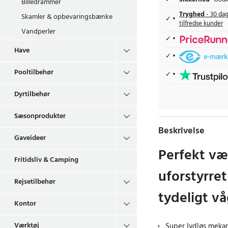
Billedrammer
Tryghed
- 30 dag
Skamler & opbevaringsbænke
tilfredse kunder
Vandperler
Have
Pooltilbehør
Dyrtilbehør
Sæsonprodukter
Beskrivelse
Gaveideer
Perfekt væ
Fritidsliv & Camping
uforstyrret
Rejsetilbehør
tydeligt v
Kontor
Værktøj
Super lydløs mekan