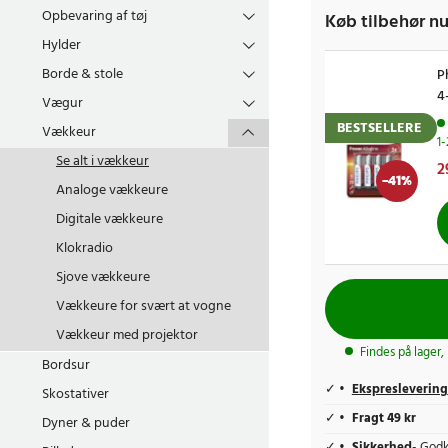
Opbevaring af tøj
Køb tilbehør nu
Hylder
Borde & stole
P
4
Vægur
BESTSELLERE
Vækkeur
1
Se alt i
vækkeur
N
2
-
41
%
p
Analoge vækkeure
Digitale vækkeure
Klokradio
Sjove vækkeure
Vækkeure for svært at vogne
Vækkeur med projektor
Findes på lager,
Bordsur
Ekspreslevering
Skostativer
Fragt 49 kr
Dyner & puder
Sikkerhed
- Godk