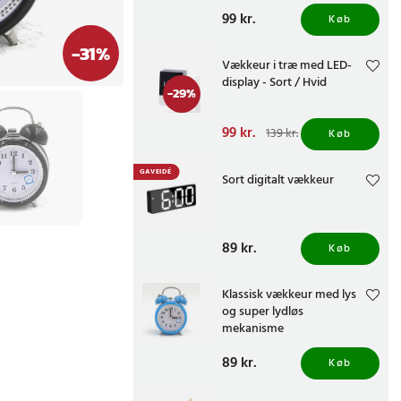
Pris
99 kr.
:
99 kr.
Køb
-
31
%
Vækkeur i træ med LED-
display - Sort / Hvid
-
29
%
Nuværende pris
99 kr.
:
139 kr.
Køb
99 kr.
Tidligere pris
:
139 kr.
GAVEIDÉ
Sort digitalt vækkeur
Pris
89 kr.
:
89 kr.
Køb
Klassisk vækkeur med lys
og super lydløs
mekanisme
Pris
89 kr.
:
89 kr.
Køb