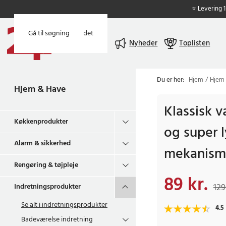
⭐ Levering 
Gå til hovedindholdet
Gå til søgning
Menu
Nyheder
Toplisten
Du er her:
Hjem
Hjem
Hjem & Have
Klassisk 
Køkkenprodukter
og super 
Alarm & sikkerhed
mekanism
Rengøring & tøjpleje
89 kr.
Nuværende pris
:
89 
129
Indretningsprodukter
Se alt i
indretningsprodukter
4.5
Badeværelse indretning