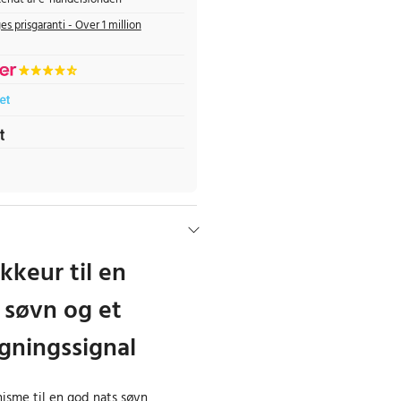
es prisgaranti - Over 1 million
kkeur til en
 søvn og et
ågningssignal
isme til en god nats søvn