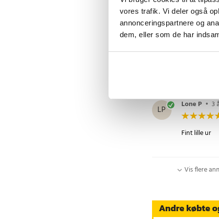
vores trafik. Vi deler også 
annonceringspartnere og anal
dem, eller som de har indsaml
Mikkel R
•
MR
Ok til prisen
Lone P
•
3 
LP
Fint lille ur
Vis flere an
Andre købte o