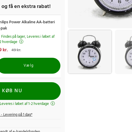
 og få en ekstra rabat!
hilips Power Alkaline AA-batteri
-pak
Findes på lager, Leveres i løbet af
-2 hverdage
uværende pris
9 kr.
:
29 kr.
Tidligere
49 kr.
ris
:
49 kr.
Vælg
KØB NU
 Leveres i løbet af 1-2 hverdage
- Levering på 1 dag*
endt af e-handelsfonden