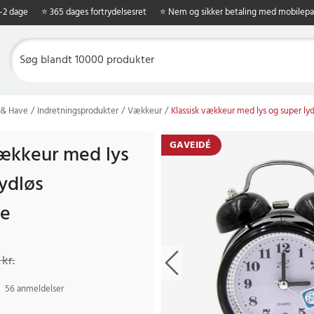
1-2 dage
⭐ 365 dages fortrydelsesret
⭐ Nem og sikker betaling med mobilepa
 & Have
Indretningsprodukter
Vækkeur
Klassisk vækkeur med lys og super l
GAVEIDÉ
vækkeur med lys
lydløs
e
kr.
Tidligere pris
:
129 kr.
 kr.
56 anmeldelser