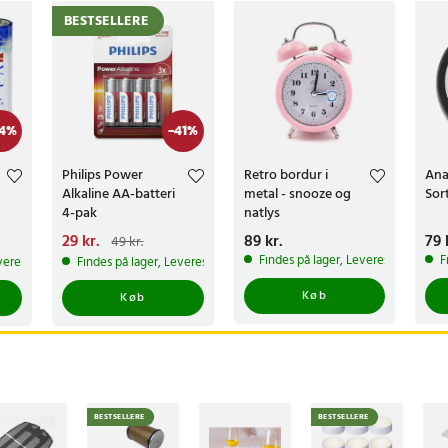
BESTSELLERE
4
%
-
41
%
Philips Power
Retro bordur i
Ana
Alkaline AA-batteri
metal - snooze og
Sor
4-pak
natlys
Nuværende pris
29 kr.
:
Pris
89 kr.
:
89 kr.
Pri
79 
49 kr.
29 kr.
Tidligere pris
:
Findes på lager, Leveres i løbet af
F
veres i løbet af 1-2 hverdage
Findes på lager, Leveres i løbet af 1-2 hverdage
49 kr.
Køb
Køb
BESTSELLERE
BESTSELLERE