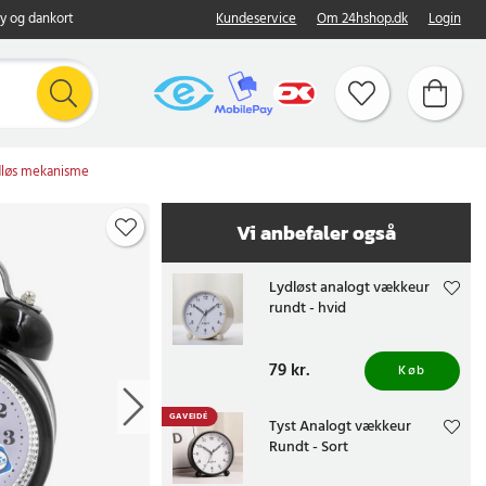
y og dankort
Kundeservice
Om 24hshop.dk
Login
ydløs mekanisme
Vi anbefaler også
Lydløst analogt vækkeur
rundt - hvid
Pris
79 kr.
:
79 kr.
Køb
GAVEIDÉ
Tyst Analogt vækkeur
Rundt - Sort