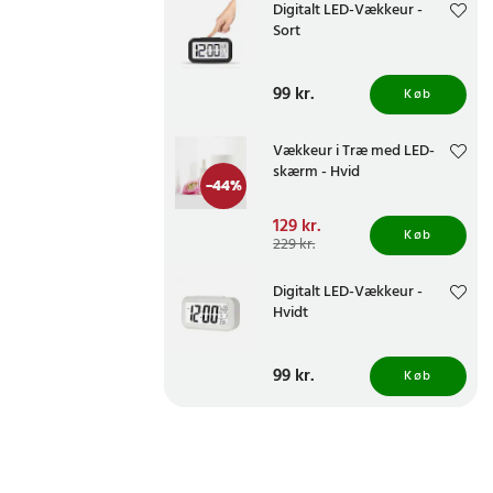
Digitalt LED-Vækkeur -
Sort
Pris
99 kr.
:
99 kr.
Køb
Vækkeur i Træ med LED-
skærm - Hvid
-
44
%
Nuværende pris
129 kr.
:
Køb
129 kr.
Tidligere pris
:
229 kr.
229 kr.
Digitalt LED-Vækkeur -
Hvidt
Pris
99 kr.
:
99 kr.
Køb