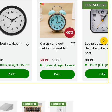
BESTSELLERE
-
37
%
logt vækkeur -
Klassisk analogt
Lydløst vækkeur,
t
vækkeur - lyseblåt
der ikke tikker -
Sort
s
kr.
:
79 kr.
Nuværende pris
69 kr.
:
Pris
99 kr.
:
99 kr.
109 kr.
69 kr.
Tidligere pris
:
 1-2 hverdage
indes på lager, Leveres i løbet af 1-2 hverdage
Findes på lager, 
Findes på lager, Leveres i løbet af 1-2 hverdage
109 kr.
Køb
Køb
Køb
BESTSELLERE
BESTSELLERE