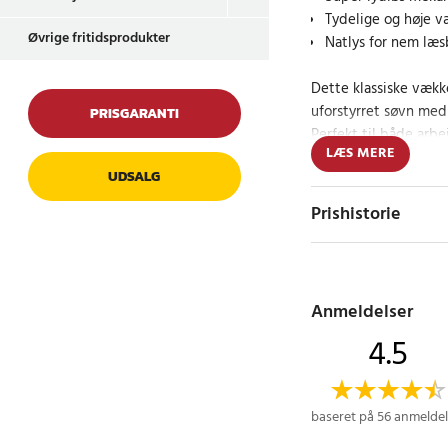
Tydelige og høje v
Øvrige fritidsprodukter
Natlys for nem læ
Dette klassiske vække
uforstyrret søvn med
PRISGARANTI
Perfekt til både arbe
LÆS MERE
forstyrret af tikkende
UDSALG
en hvid urskive, som
om natten takket være
Prishistorie
batteri (medfølger ik
Elegant design og
Anmeldelser
Uret er lavet af meta
4.5
robust og stilfuldt d
12 x 8,5 cm og lette 
til ethvert rum.
baseret på 56 anmeldel
Specifikationer