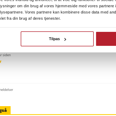
oplysninger om din brug af vores hjemmeside med vores partnere i
ysepartnere. Vores partnere kan kombinere disse data med andr
et fra din brug af deres tjenester.
3 år siden
Tilpas
år siden
meldelser
gså