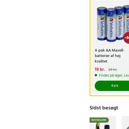
-
3
4-pak AA Maxell-
batterier af høj
kvalitet
Nuværende pris
19 kr.
:
29 kr.
19 kr.
Tidligere pris
:
Findes på lager, Le
29 kr.
Køb
Sidst besøgt
BESTSELLERE