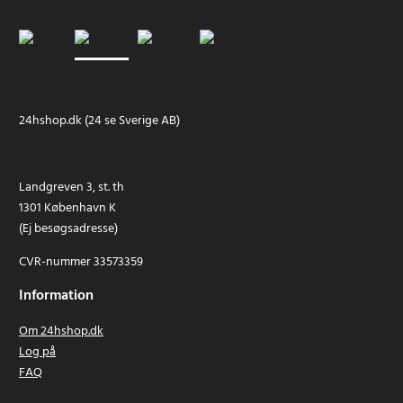
24hshop.dk (24 se Sverige AB)
Landgreven 3, st. th
1301 København K
(Ej besøgsadresse)
CVR-nummer 33573359
Information
Om 24hshop.dk
Log på
FAQ