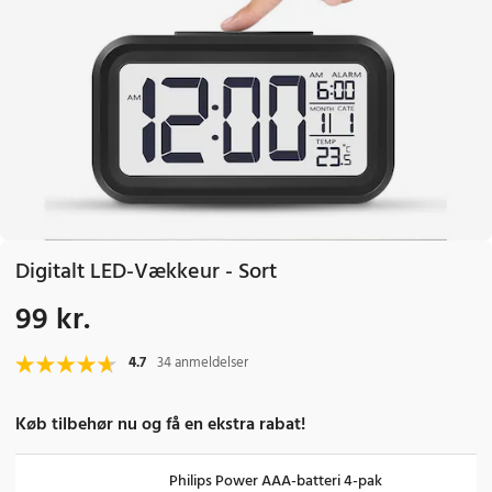
Digitalt LED-Vækkeur - Sort
99 kr.
Pris
:
99 kr.
4.7
34 anmeldelser
Køb tilbehør nu og få en ekstra rabat!
Philips Power AAA-batteri 4-pak