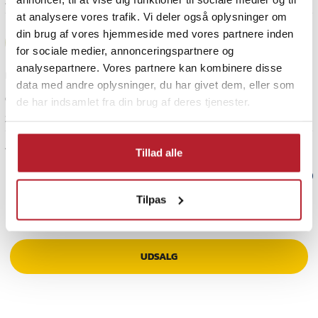
2 år siden
at analysere vores trafik. Vi deler også oplysninger om
Britt
din brug af vores hjemmeside med vores partnere inden
B
for sociale medier, annonceringspartnere og
analysepartnere. Vores partnere kan kombinere disse
Rigtig godt vækkeur med lys og store tal, super tilfreds:)
data med andre oplysninger, du har givet dem, eller som
Oversat fra norsk
•
Se original
de har indsamlet fra din brug af deres tjenester.
2 år siden
Vis flere anmeldelser
Tillad alle
Verified by Trustvoice
Tilpas
PRISGARANTI
UDSALG