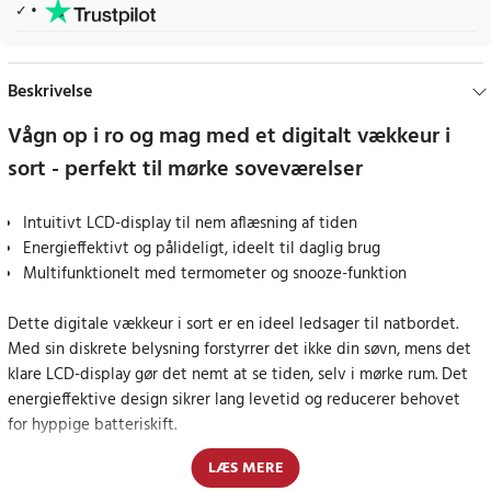
Beskrivelse
Vågn op i ro og mag med et digitalt vækkeur i
sort - perfekt til mørke soveværelser
Intuitivt LCD-display til nem aflæsning af tiden
Energieffektivt og pålideligt, ideelt til daglig brug
Multifunktionelt med termometer og snooze-funktion
Dette digitale vækkeur i sort er en ideel ledsager til natbordet.
Med sin diskrete belysning forstyrrer det ikke din søvn, mens det
klare LCD-display gør det nemt at se tiden, selv i mørke rum. Det
energieffektive design sikrer lang levetid og reducerer behovet
for hyppige batteriskift.
LÆS MERE
Funktioner, der forenkler din morgenrutine