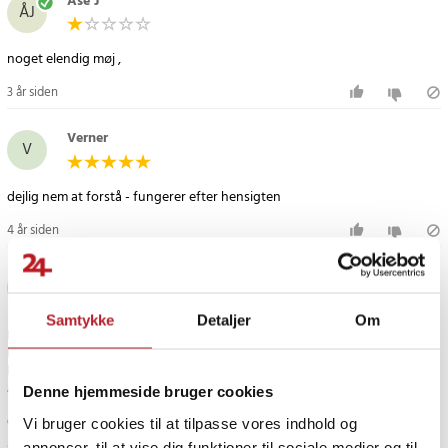
Åse J
ÅJ
noget elendig møj ,
3 år siden
Verner
V
dejlig nem at forstå - fungerer efter hensigten
4 år siden
Simina
S
Samtykke
Detaljer
Om
Ret godt, men næsten ikke synligt i løbet af dagen, noget jeg ønskede.
Billedet er lidt misvisende, det ser ud som om det skinner i baggrunden
hele tiden (sådan opfattede jeg det i hvert fald). Til den pris er det helt
acceptabelt.
Denne hjemmeside bruger cookies
Oversat fra svensk
•
Se original
Vi bruger cookies til at tilpasse vores indhold og
annoncer, til at vise dig funktioner til sociale medier og til