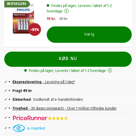
BESTSELLERE
Findes på lager, Leveres i løbet af 1-2
hverdage
Nuværende pris
19 kr.
:
19 kr.
Tidligere pris
:
39 kr.
39 kr.
-
51
%
Vælg
KØB NU
Findes på lager, Leveres i løbet af 1-2 hverdage
Ekspreslevering
- Levering på 1 dag*
Fragt 49 kr
Sikkerhed
- Godkendt af e-handelsfonden
Tryghed
- 30 dages prisgaranti - Over 1 million tilfredse kunder