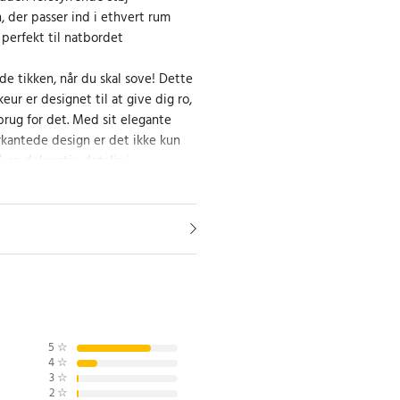
, der passer ind i ethvert rum
 perfekt til natbordet
ende tikken, når du skal sove! Dette
eur er designet til at give dig ro,
brug for det. Med sit elegante
rkantede design er det ikke kun
 en dekorativ detalje i
g i brug
indstille og sikrer, at du vågner
. Det kompakte design gør det
rd og skrivebord.
5
☆
4
☆
3
☆
x 4,2 cm
2
☆