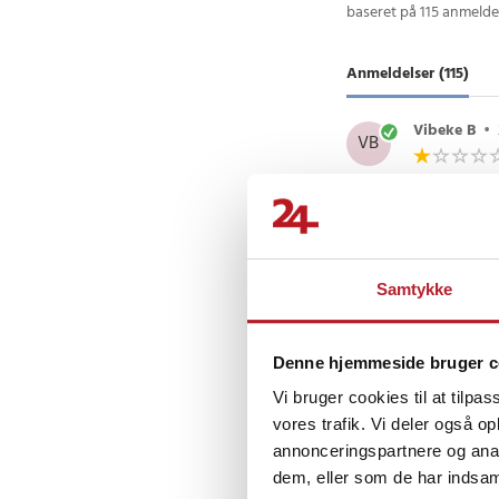
baseret på 115 anmelde
- Form: Firkantet
- Batteritype: AA (m
Anmeldelser (115)
Article number
:
8500
Vibeke B
•
VB
Væggeuret er 
Gert G
•
2 
Samtykke
GG
Dejlig ur, me
Denne hjemmeside bruger c
toppen af ure
Vi bruger cookies til at tilpas
vores trafik. Vi deler også 
annonceringspartnere og anal
dem, eller som de har indsaml