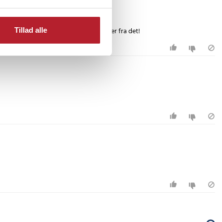
Tillad alle
r i dialog omkring returnering. Hold jer fra det!