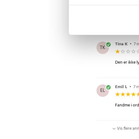
Anja S
•
3 
AS
Det er på ing
Tina K
•
7 
TK
Den er ikke l
Emil L
•
7 
EL
Fandme i orde
Vis flere an