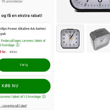
115 anmeldelser
 og få en ekstra rabat!
hilips Power Alkaline AA-batteri
-pak
Findes på lager, Leveres i løbet af
-2 hverdage
uværende pris
9 kr.
:
29 kr.
Tidligere
49 kr.
ris
:
49 kr.
Vælg
KØB NU
 Leveres i løbet af 1-2 hverdage
- Levering på 1 dag*