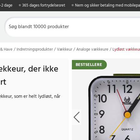
1-2 dage
⭐ 365 dages fortrydelsesret
⭐ Nem og sikker betaling med mobilepa
 & Have
Indretningsprodukter
Vækkeur
Analoge vækkeure
Lydløst vækkeur,
BESTSELLERE
ækkeur, der ikke
rt
ækkeur, som er helt lydløst, når