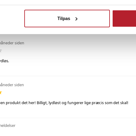
måneder siden
Tilpas
en måde lydløst! Det larmer, så det er umuligt at sove med det i rummet. Jeg e
måneder siden
ydløs.
måneder siden
n produkt det her! Billigt, lydløst og fungerer lige præcis som det skal!
meldelser