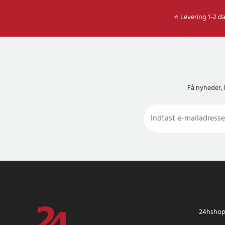
⭐ Levering 1-2 d
Få nyheder, 
24hshop.