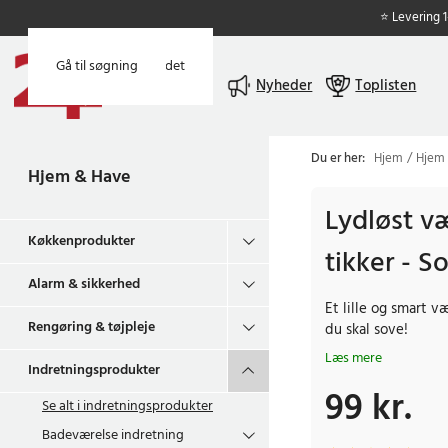
⭐ Levering 
Gå til hovedindholdet
Gå til søgning
Menu
Nyheder
Toplisten
Du er her:
Hjem
Hjem
Hjem & Have
Lydløst v
Køkkenprodukter
tikker - So
Alarm & sikkerhed
Et lille og smart v
Rengøring & tøjpleje
du skal sove!
Læs mere
Indretningsprodukter
99 kr.
Pris
:
99 kr.
Se alt i
indretningsprodukter
Badeværelse indretning