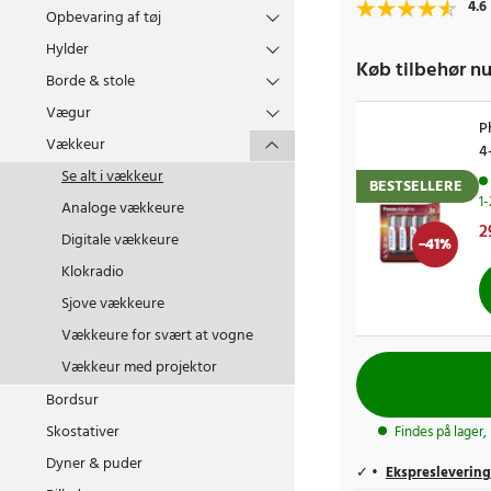
4.6
Opbevaring af tøj
Hylder
Køb tilbehør nu
Borde & stole
Vægur
P
Vækkeur
4
Se alt i
vækkeur
BESTSELLERE
1
Analoge vækkeure
N
2
Digitale vækkeure
-
41
%
p
Klokradio
Sjove vækkeure
Vækkeure for svært at vogne
Vækkeur med projektor
Bordsur
Skostativer
Findes på lager,
Dyner & puder
Ekspreslevering