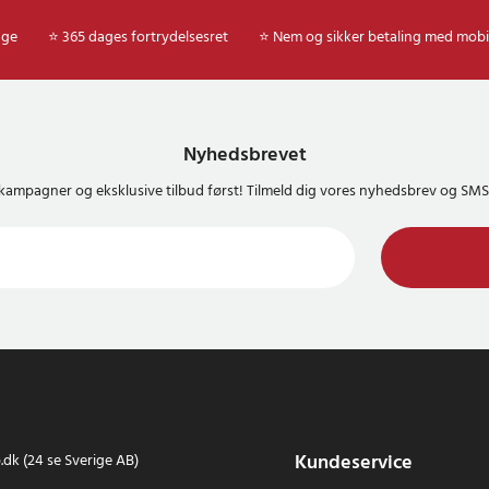
age
⭐ 365 dages fortrydelsesret
⭐ Nem og sikker betaling med mobi
Nyhedsbrevet
kampagner og eksklusive tilbud først! Tilmeld dig vores nyhedsbrev og S
Kundeservice
dk (24 se Sverige AB)