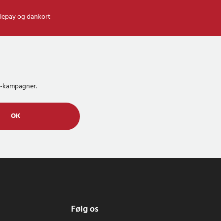
lepay og dankort
MS-kampagner.
OK
Følg os