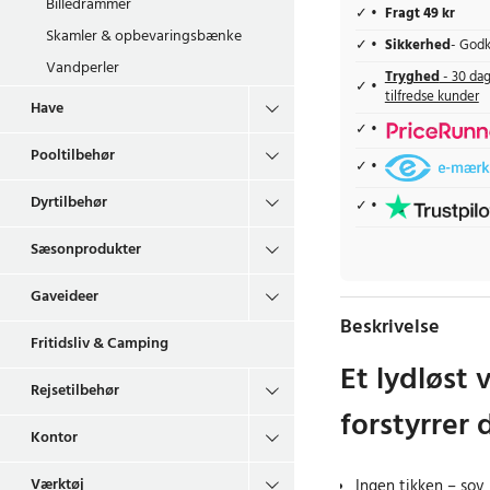
Billedrammer
Fragt 49 kr
Skamler & opbevaringsbænke
Sikkerhed
- Godk
Vandperler
Tryghed
- 30 dag
tilfredse kunder
Have
Pooltilbehør
Dyrtilbehør
Sæsonprodukter
Gaveideer
Beskrivelse
Fritidsliv & Camping
Et lydløst 
Rejsetilbehør
forstyrrer 
Kontor
Værktøj
Ingen tikken – sov