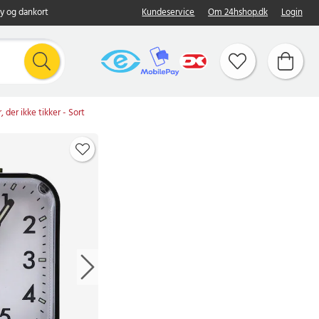
y og dankort
Kundeservice
Om 24hshop.dk
Login
 der ikke tikker - Sort