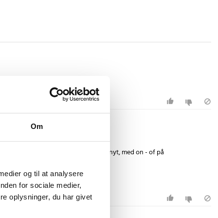
Om
 Nu prøver jeg en tid, eller køber jeg et nyt, med on - of på
 medier og til at analysere
nden for sociale medier,
e oplysninger, du har givet