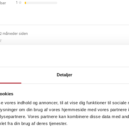
1
☆
lser
edfølger ikke)
1
2 måneder siden
IKKE lydløst. Der tikker alt for højt.
måneder siden
Detaljer
n on - of knappen er for lille, svær at slå fra, skulle ikke have været bag uret.
ookies
t. God dag til jer. Mvh Gert Gregersen
se vores indhold og annoncer, til at vise dig funktioner til sociale
oplysninger om din brug af vores hjemmeside med vores partnere i
ysepartnere. Vores partnere kan kombinere disse data med andr
et fra din brug af deres tjenester.