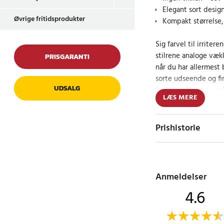
Elegant sort design
Øvrige fritidsprodukter
Kompakt størrelse,
Sig farvel til irriter
stilrene analoge vækk
PRISGARANTI
når du har allermest 
sorte udseende og fi
UDSALG
funktionelt, men også
LÆS MERE
soveværelset.
Enkel og pålideli
Prishistorie
Vækkeuret er nemt at 
præcist hver morgen
ideelt til både natbo
Anmeldelser
4.6
Specifikation
- Farve: Sort
- Dimensioner: 8 x 8 