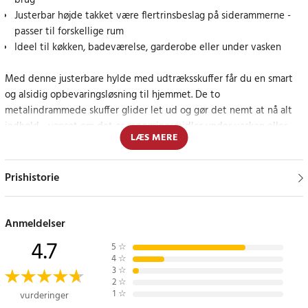
brug
Justerbar højde takket være flertrinsbeslag på siderammerne -
passer til forskellige rum
Ideel til køkken, badeværelse, garderobe eller under vasken
Med denne justerbare hylde med udtræksskuffer får du en smart
og alsidig opbevaringsløsning til hjemmet. De to
metalindrammede skuffer glider let ud og gør det nemt at nå alt
indhold - uanset om det er rengøringsmidler under vasken eller
LÆS MERE
toiletartikler på badeværelset.
Takket være de fire justeringspositioner på siderammerne kan du
Prishistorie
tilpasse højden, så den passer til dit rum. Vil du have endnu mere
opbevaring? Så kan du nemt stable flere enheder oven på
hinanden for at maksimere pladsen.
Anmeldelser
4.7
5
☆
Hver skuffe er udstyret med en holdbar og rengøringsvenlig PP-
4
☆
skive, som giver en flad overflade og holder mindre ting på plads.
3
☆
2
☆
Den robuste metalramme står solidt på fire skridsikre plastfødder,
1
☆
vurderinger
der beskytter overfladen og forhindrer, at den glider.