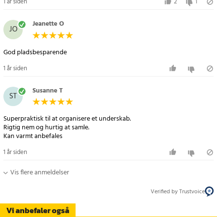
- Montering: Ja, værktøj og vejledning medfølger
1 år siden
2
1
Article number
:
119600
Jeanette O
JO
God pladsbesparende
1 år siden
Susanne T
ST
Superpraktisk til at organisere et underskab.
Rigtig nem og hurtig at samle.
Kan varmt anbefales
1 år siden
Vis flere anmeldelser
Verified by Trustvoice
Vi anbefaler også