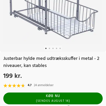
Justerbar hylde med udtræksskuffer i metal - 2
niveauer, kan stables
199 kr.
Pris
:
199 kr.
4.7
24 anmeldelser
KØB NU
(
SENDES
AUGUST 14
)