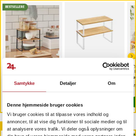
BESTSELLERE
Hylde til køkkenbordet –
Stabelbar hylde til
Kr
2-pak stabelbare og
køkkenbordet
til
justerbare hylder i træ og
træ
metal
Samtykke
Detaljer
Om
Pris
129 kr.
:
129 kr.
Pris
149 kr.
:
149 kr.
Pri
149
Findes på lager, Leveres i løbet af 1-2 hverdage
Kommer 2026-08-07
Køb
Køb
Denne hjemmeside bruger cookies
Vi bruger cookies til at tilpasse vores indhold og
annoncer, til at vise dig funktioner til sociale medier og til
Andre købte også
at analysere vores trafik. Vi deler også oplysninger om