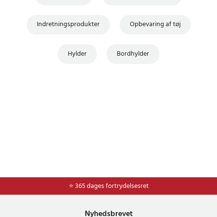
Indretningsprodukter
Opbevaring af tøj
Hylder
Bordhylder
⭐ Nem og sikker betaling med mobilepay og dankort
⭐ 365 dages fortrydelsesret
Nyhedsbrevet