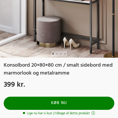
Konsolbord 20×80×80 cm / smalt sidebord med
marmorlook og metalramme
399 kr.
Pris
:
399 kr.
KØB NU
Lige nu har vi kun 2 tilbage af dette produkt