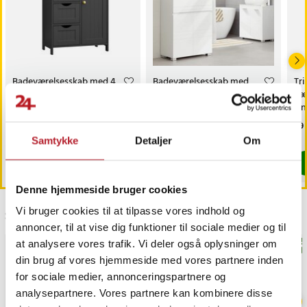
Badeværelsesskab med 4
Badeværelsesskab med
Tr
skuffer og et skab - Sort
skuffe og dobbelt­døre –
næs
Hvid
On
næ
Pris
809 kr.
:
809 kr.
Pris
909 kr.
:
909 kr.
Pri
69 
næ
Kommer 2026-08-14
Kommer 2026-08-14
Samtykke
Detaljer
Om
Køb
Køb
Denne hjemmeside bruger cookies
Vi bruger cookies til at tilpasse vores indhold og
Sidst besøgt
annoncer, til at vise dig funktioner til sociale medier og til
at analysere vores trafik. Vi deler også oplysninger om
BEST
din brug af vores hjemmeside med vores partnere inden
for sociale medier, annonceringspartnere og
analysepartnere. Vores partnere kan kombinere disse