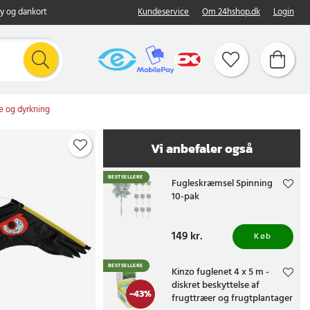
y og dankort
Kundeservice
Om 24hshop.dk
Login
e og dyrkning
Vi anbefaler også
BESTSELLERE
Fugleskræmsel Spinning
10-pak
Pris
149 kr.
:
149 kr.
Køb
BESTSELLERE
Kinzo fuglenet 4 x 5 m -
diskret beskyttelse af
-
43
%
frugttræer og frugtplantager