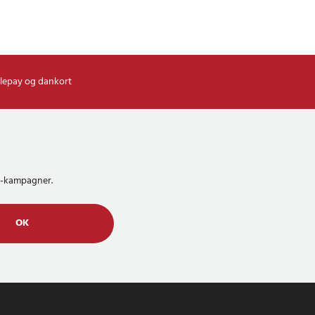
lepay og dankort
MS-kampagner.
OK