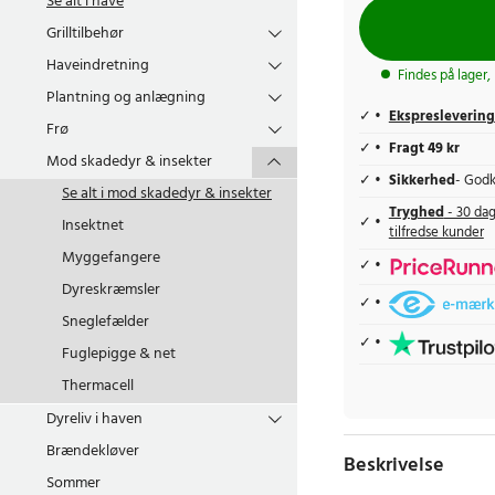
Se alt i
have
Grilltilbehør
Haveindretning
Findes på lager,
Plantning og anlægning
Ekspreslevering
Frø
Fragt 49 kr
Mod skadedyr & insekter
Sikkerhed
- Godk
Se alt i
mod skadedyr & insekter
Tryghed
- 30 dag
Insektnet
tilfredse kunder
Myggefangere
Dyreskræmsler
Sneglefælder
Fuglepigge & net
Thermacell
Dyreliv i haven
Brændekløver
Beskrivelse
Sommer