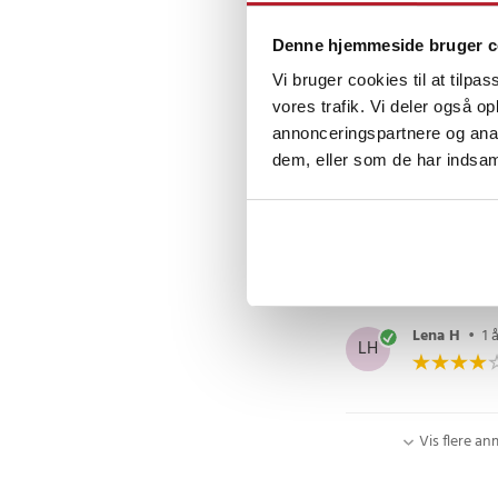
Oversat fra s
Denne hjemmeside bruger c
inger O
•
1
Vi bruger cookies til at tilpas
IO
vores trafik. Vi deler også 
annonceringspartnere og anal
Flyver lidt d
dem, eller som de har indsaml
Oversat fra s
Anna
•
1 år
A
Lena H
•
1 
LH
Vis flere an