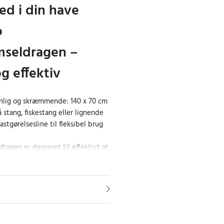
ed i din have
o
mseldragen –
g effektiv
synlig og skræmmende: 140 x 70 cm
stang, fiskestang eller lignende
astgørelsesline til fleksibel brug
ragen er designet til effektivt at
t lande og beskadige haver eller
ål på 140 x 70 cm er den synlig og
. Den er nem at fastgøre til en
 eller enhver anden lang genstand
 cm lang fastgørelsesline, som
 bruge. Denne drage kan også