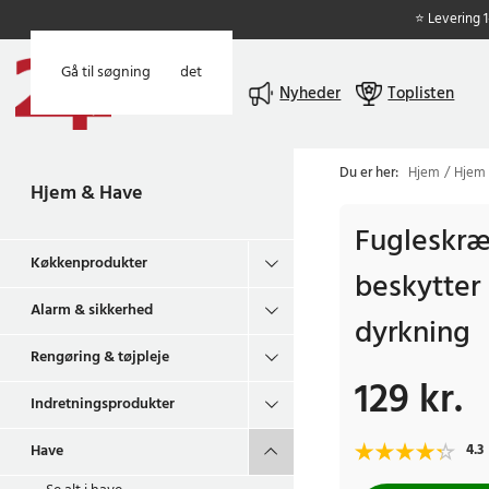
⭐ Levering 
Gå til hovedindholdet
Gå til søgning
Menu
Nyheder
Toplisten
Du er her:
Hjem
Hjem
Hjem & Have
Fugleskræ
Køkkenprodukter
beskytter
Alarm & sikkerhed
dyrkning
Rengøring & tøjpleje
129 kr.
Pris
:
129 kr.
Indretningsprodukter
Have
4.3