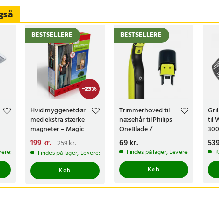
gså
BESTSELLERE
BESTSELLERE
-
23
%
Hvid myggenetdør
Trimmerhoved til
Gril
med ekstra stærke
næsehår til Philips
til
magneter – Magic
OneBlade /
300
Mesh
næsehårstrimmer /
gasg
Nuværende pris
199 kr.
:
Pris
69 kr.
:
69 kr.
Pri
539
259 kr.
næsetrimmerhoved
199 kr.
Tidligere pris
:
veres i løbet af 1-2 hverdage
Findes på lager, Leveres i løbet af
K
Findes på lager, Leveres i løbet af 1-2 hverdage
259 kr.
Køb
Køb