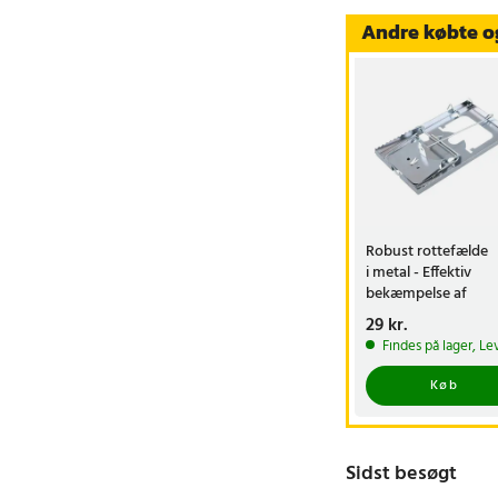
Andre købte o
Robust rottefælde
i metal - Effektiv
bekæmpelse af
rotter/mus
Pris
29 kr.
:
29 kr.
Findes på lager, Le
Køb
Sidst besøgt