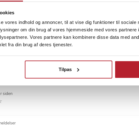
vensk
•
Se original
ookies
 år siden
se vores indhold og annoncer, til at vise dig funktioner til sociale
oplysninger om din brug af vores hjemmeside med vores partnere i
ysepartnere. Vores partnere kan kombinere disse data med andr
årligt på grund af tyk snor
et fra din brug af deres tjenester.
vensk
•
Se original
 siden
Tilpas
år siden
meldelser