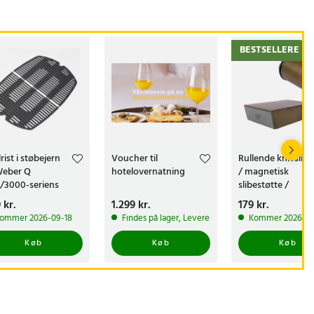
BESTSELLERE
lrist i støbejern
Voucher til
Rullende knivslibe
 Weber Q
hotelovernatning
/ magnetisk
/3000-seriens
slibestøtte /
rill
diamantbryne
s
 kr.
:
539 kr.
Pris
1.299 kr.
:
1.299 kr.
Pris
179 kr.
:
179 kr.
400/1000 / faste
 1-2 hverdage
ommer 2026-09-18
Findes på lager, Leveres i løbet af 1-2 hverdage
Kommer 2026-08
slibevinkler
Køb
Køb
Køb