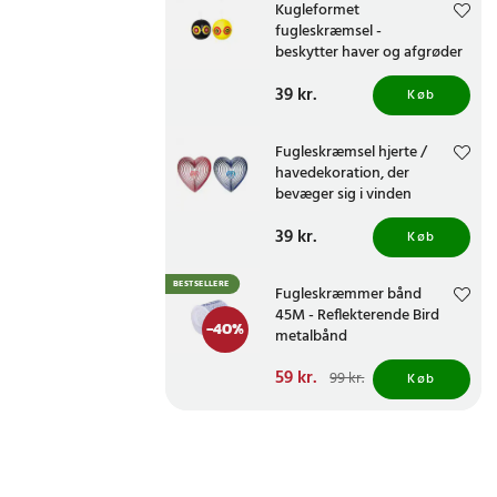
Kugleformet
fugleskræmsel -
beskytter haver og afgrøder
Pris
39 kr.
:
39 kr.
Køb
Fugleskræmsel hjerte /
havedekoration, der
bevæger sig i vinden
Pris
39 kr.
:
39 kr.
Køb
BESTSELLERE
Fugleskræmmer bånd
45M - Reflekterende Bird
-
40
%
metalbånd
Nuværende pris
59 kr.
:
99 kr.
Køb
59 kr.
Tidligere pris
:
99 kr.