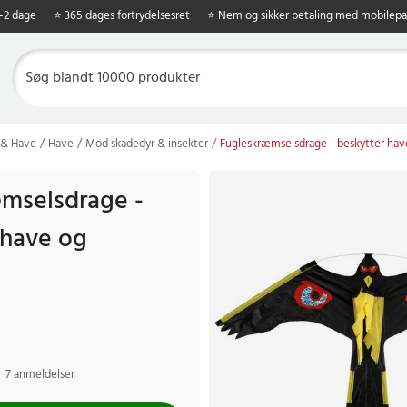
1-2 dage
⭐ 365 dages fortrydelsesret
⭐ Nem og sikker betaling med mobilepa
 & Have
Have
Mod skadedyr & insekter
Fugleskræmselsdrage - beskytter hav
mselsdrage -
 have og
7 anmeldelser