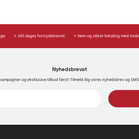
age
⭐ 365 dages fortrydelsesret
⭐ Nem og sikker betaling med mobi
Nyhedsbrevet
kampagner og eksklusive tilbud først! Tilmeld dig vores nyhedsbrev og S