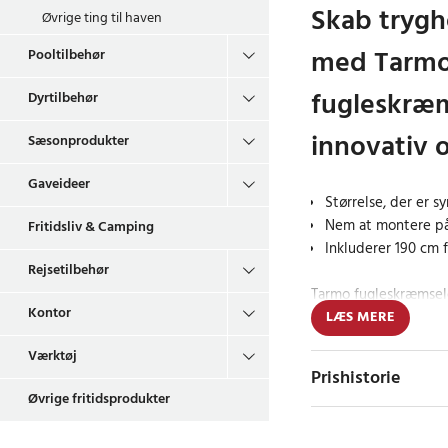
Skab trygh
Øvrige ting til haven
med Tarm
Pooltilbehør
fugleskræ
Dyrtilbehør
innovativ o
Sæsonprodukter
Gaveideer
Størrelse, der er 
Nem at montere på 
Fritidsliv & Camping
Inkluderer 190 cm f
Rejsetilbehør
Tarmo fugleskræmseld
Kontor
afskrække fugle fra a
LÆS MERE
afgrøder. Med sine m
Værktøj
skræmmende for fugle
Prishistorie
stang, en fiskestang
Øvrige fritidsprodukter
og kommer med en 190
gør den fleksibel at