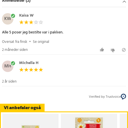
Anmeldelser (2)
Kaisa W
KW
Alle 5 poser jeg bestilte var i pakken.
Oversat fra finsk
•
Se original
2 måneder siden
Michella H
MH
2 år siden
Verified by Trustvoice
Vi anbefaler også