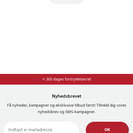
⭐ Nem og sikker betaling med mobilepay og dankort
⭐ 365 dages fortrydelsesret
Nyhedsbrevet
Få nyheder, kampagner og eksklusive tilbud først! Tilmeld dig vores
nyhedsbrev og SMS-kampagner.
OK