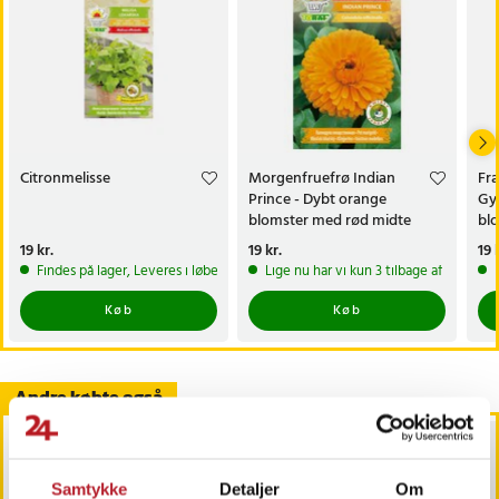
Citronmelisse
Morgenfruefrø Indian
Fr
Prince - Dybt orange
Gyp
blomster med rød midte
bl
cit
Pris
19 kr.
:
19 kr.
Pris
19 kr.
:
19 kr.
Pri
19 
Findes på lager, Leveres i løbet af 1-2 hverdage
Lige nu har vi kun 3 tilbage af dette p
Køb
Køb
Andre købte også
Samtykke
Detaljer
Om