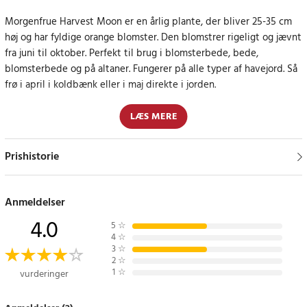
Morgenfrue Harvest Moon er en årlig plante, der bliver 25-35 cm
høj og har fyldige orange blomster. Den blomstrer rigeligt og jævnt
fra juni til oktober. Perfekt til brug i blomsterbede, bede,
blomsterbede og på altaner. Fungerer på alle typer af havejord. Så
frø i april i koldbænk eller i maj direkte i jorden.
Dyrkningsinstruktioner
LÆS MERE
Så frø i april i koldbænk eller i maj direkte i jorden. Planten når en
Prishistorie
højde på 25-35 cm og blomstrer fra juni til oktober. Perfekt til at
skabe livlige og farverige arrangementer i din have.
Anmeldelser
Specifikation
4.0
- Højde: 25-35 cm
5
☆
4
☆
- Såtid: April til maj
3
☆
- Blomstringstid: Juni til oktober
2
☆
1
☆
vurderinger
- Planteafstand: 20 x 20-35 cm
Article number
:
109239