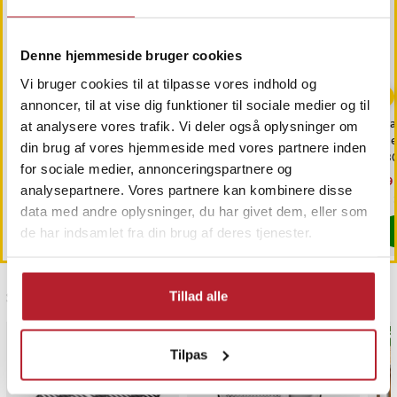
Denne hjemmeside bruger cookies
Vi bruger cookies til at tilpasse vores indhold og
annoncer, til at vise dig funktioner til sociale medier og til
Kornblomst
Universal Brændstoffilter
Bla
at analysere vores trafik. Vi deler også oplysninger om
6,5mm/8mm 10-pak
me
din brug af vores hjemmeside med vores partnere inden
18
for sociale medier, annonceringspartnere og
Pris
19 kr.
:
19 kr.
Pris
89 kr.
:
89 kr.
Nu
39 
analysepartnere. Vores partnere kan kombinere disse
39 
Findes på lager, Leveres i løbet af 1-2 hverdage
Findes på lager, Leveres i løbet af 1-2
data med andre oplysninger, du har givet dem, eller som
Køb
Køb
de har indsamlet fra din brug af deres tjenester.
Sidst besøgt
Tillad alle
BEST
Tilpas