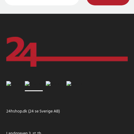
24hshop.dk (24 se Sverige AB)
Landgreven 3, st. th