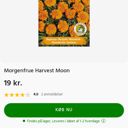
Morgenfrue Harvest Moon
19 kr.
Pris
:
19 kr.
4.0
2 anmeldelser
KØB NU
Findes på lager, Leveres i løbet af 1-2 hverdage