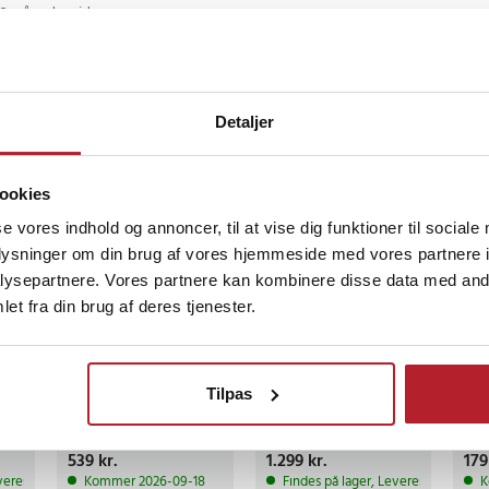
2 måneder siden
g og fleksibel med trykmontering,
ore i væggene. Ved behov kan
fast med skruer, hvilket kan være
per.
Detaljer
llige døråbninger, trapper og
gså
ookies
BE
se vores indhold og annoncer, til at vise dig funktioner til sociale
ølgende forlængerstykker passer
oplysninger om din brug af vores hjemmeside med vores partnere i
il både smallere døråbninger og
ysepartnere. Vores partnere kan kombinere disse data med andr
n robuste metalkonstruktion gør
et fra din brug af deres tjenester.
sning til daglig brug.
Grillrist i støbejern
Voucher til
Rul
Tilpas
m
til Weber Q
hotelovernatning
/ m
300/3000-seriens
slib
gasgrill
dia
Pris
539 kr.
:
539 kr.
Pris
1.299 kr.
:
1.299 kr.
Pri
179
400
tering eller skruemontering
veres i løbet af 1-2 hverdage
Kommer 2026-09-18
Findes på lager, Leveres i løbet af
K