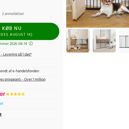
2 anmeldelser
KØB NU
NDES
AUGUST 14
)
mmer 2026-08-14
- Levering på 1 dag*
endt af e-handelsfonden
es prisgaranti - Over 1 million