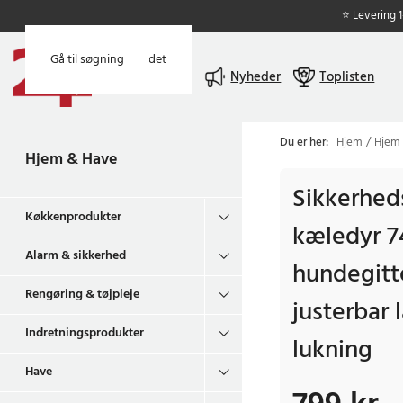
⭐ Levering 
Gå til hovedindholdet
Gå til søgning
Menu
Nyheder
Toplisten
Du er her:
Hjem
Hjem
Hjem & Have
Sikkerheds
Køkkenprodukter
kæledyr 7
Alarm & sikkerhed
hundegitte
Rengøring & tøjpleje
justerbar 
Indretningsprodukter
lukning
Have
Pris
:
799 kr.