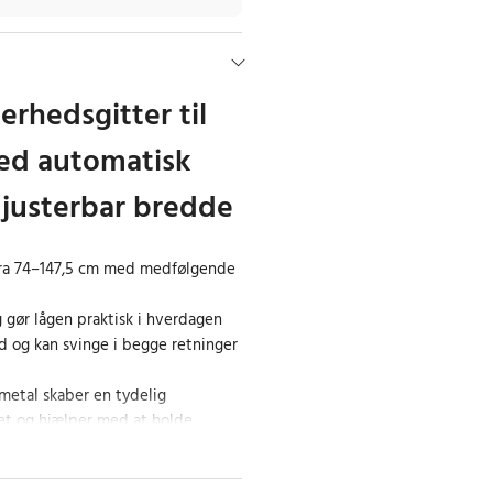
kerhedsgitter til
ed automatisk
 justerbar bredde
fra 74–147,5 cm med medfølgende
 gør lågen praktisk i hverdagen
 og kan svinge i begge retninger
 metal skaber en tydelig
et og hjælper med at holde
lgte områder. Den justerbare
nemt at tilpasse lågen til