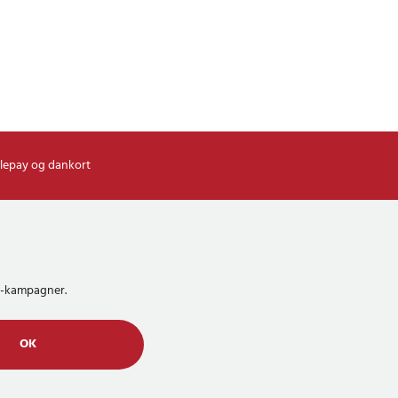
lepay og dankort
MS-kampagner.
OK