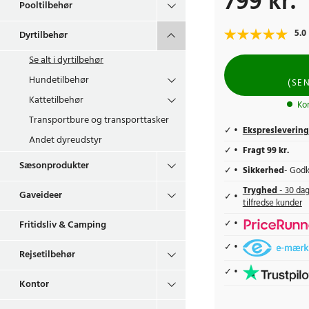
799 kr.
Pooltilbehør
5.0
Dyrtilbehør
Se alt i
dyrtilbehør
Hundetilbehør
(
SE
Kattetilbehør
Ko
Transportbure og transporttasker
Ekspreslevering
Andet dyreudstyr
Fragt 99 kr.
Sæsonprodukter
Sikkerhed
- Godk
Tryghed
- 30 dag
Gaveideer
tilfredse kunder
Fritidsliv & Camping
Rejsetilbehør
Kontor