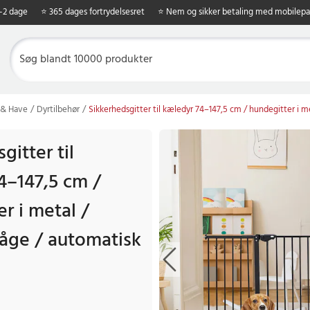
1-2 dage
⭐ 365 dages fortrydelsesret
⭐ Nem og sikker betaling med mobilepa
 & Have
Dyrtilbehør
Sikkerhedsgitter til kæledyr 74–147,5 cm / hundegitter i me
gitter til
4–147,5 cm /
r i metal /
låge / automatisk