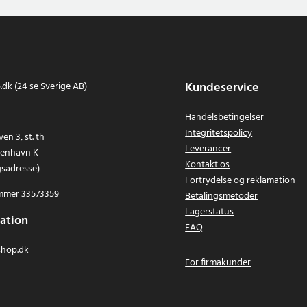
Kundeservice
dk (24 se Sverige AB)
Handelsbetingelser
Integritetspolicy
en 3, st. th
Leverancer
benhavn K
Kontakt os
gsadresse)
Fortrydelse og reklamation
mer 33573359
Betalingsmetoder
Lagerstatus
ation
FAQ
hop.dk
For firmakunder