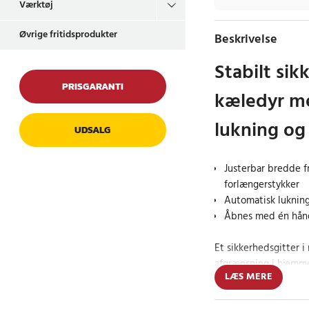
Værktøj
Øvrige fritidsprodukter
Beskrivelse
Stabilt sik
PRISGARANTI
kæledyr m
lukning og
UDSALG
Justerbar bredde 
forlængerstykker
Automatisk lukning
Åbnes med én hånd
Et sikkerhedsgitter i
afgrænsning i hjemm
LÆS MERE
kæledyr væk fra udva
konstruktion gør det 