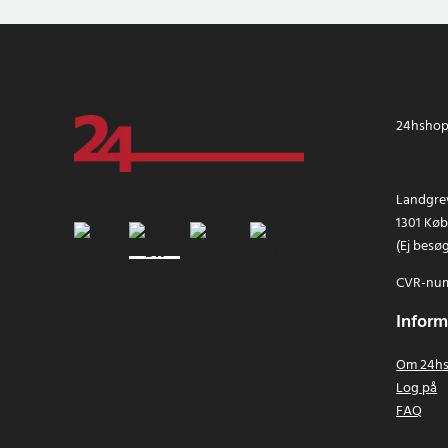
24hshop.
Landgrev
1301 Kø
(Ej besø
CVR-num
Inform
Om 24hs
Log på
FAQ