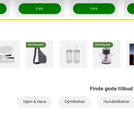
slib
tisk lukning, dobbelt
Køb
Køb
 i begge retninger
9
BESTSELLERE
BESTSELLERE
Finde gode tilbud
Hjem & Have
Dyrtilbehør
Hundetilbehør