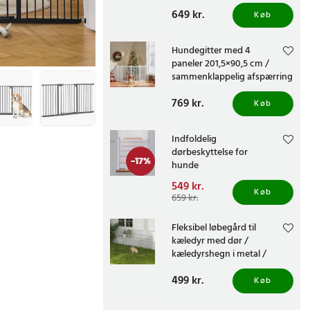
til hunde og kæledyr – Hvid
Pris
649 kr.
:
649 kr.
Køb
Hundegitter med 4
paneler 201,5×90,5 cm /
sammenklappelig afspærring
til hunde og kæledyr – Hvid
Pris
769 kr.
:
769 kr.
Køb
Indfoldelig
dørbeskyttelse for
-
17
%
hunde
Nuværende pris
549 kr.
:
Køb
549 kr.
Tidligere pris
:
659 kr.
659 kr.
Fleksibel løbegård til
kæledyr med dør /
kæledyrshegn i metal /
indhegning til smådyr
Pris
499 kr.
:
499 kr.
Køb