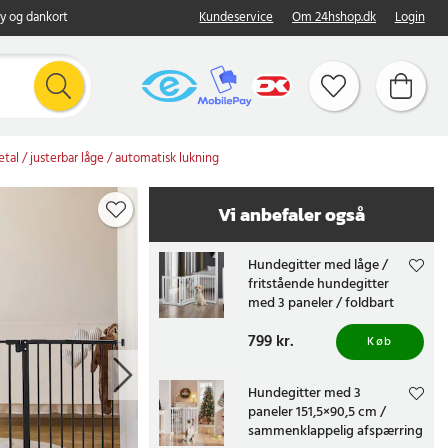
y og dankort
Kundeservice
Om 24hshop.dk
Login
tal / justerbar låge / automatisk lukning
Vi anbefaler også
Hundegitter med låge /
fritstående hundegitter
med 3 paneler / foldbart
gitter til hund i hjemmet
Pris
799 kr.
:
799 kr.
Køb
Hundegitter med 3
paneler 151,5×90,5 cm /
sammenklappelig afspærring