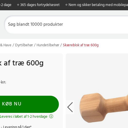
1-2 dage
⭐ 365 dages fortrydelsesret
⭐ Nem og sikker betaling med mobilepa
 & Have
Dyrtilbehør
Hundetilbehør
Skæreblok af træ 600g
 af træ 600g
kr.
Tidligere pris
:
169 kr.
 kr.
KØB NU
 Leveres i løbet af 1-2 hverdage
- Levering på 1 dag*