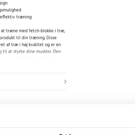
sign
ngsmulighed
 effektiv træning
at træne med fetch-blokke i træ,
produkt til din træning. Disse
et af træ i høj kvalitet og er en
g til at styrke dine muskler. Den
e og vægt bidrager til en mere
levelse, mens det miljøvenlige
se af ansvar over for naturen.
ygtighed
træ er ikke kun æstetisk
så en lang levetid takket være det
et anvendte træ er nøje udvalgt
dbarhed, så du kan stole på dit
ession.