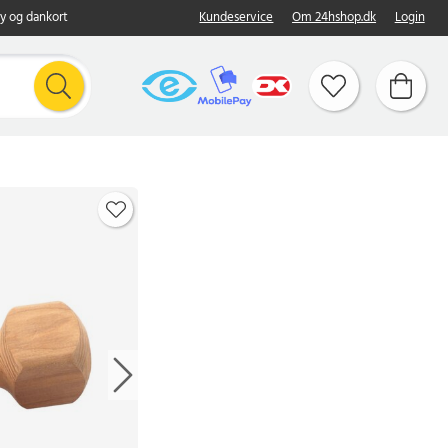
y og dankort
Kundeservice
Om 24hshop.dk
Login