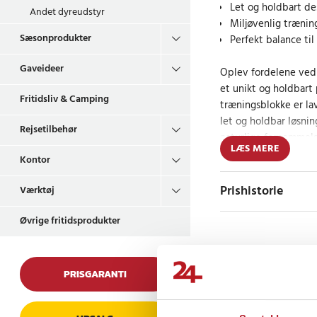
Let og holdbart de
Andet dyreudstyr
Miljøvenlig træni
Sæsonprodukter
Perfekt balance til
Gaveideer
Oplev fordelene ved 
et unikt og holdbart 
Fritidsliv & Camping
træningsblokke er lav
let og holdbar løsnin
Rejsetilbehør
naturlige fornemmels
LÆS MERE
autentisk træningsop
Kontor
aspekt giver en følel
Prishistorie
Værktøj
Design og bæred
Øvrige fritidsprodukter
Disse apportblokke i 
tiltalende, de har og
Anmeldelser
robuste materiale. D
PRISGARANTI
for sin styrke og hol
udstyr session efter s