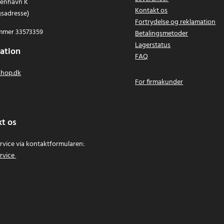
benhavn K
Kontakt os
gsadresse)
Fortrydelse og reklamation
mer 33573359
Betalingsmetoder
Lagerstatus
ation
FAQ
hop.dk
For firmakunder
t os
vice via kontaktformularen:
rvice