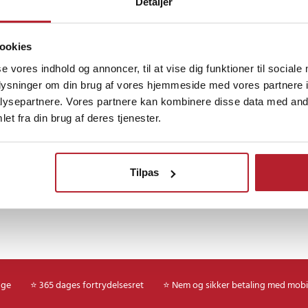
Detaljer
Finde gode tilbud
j kvalitet
Hjem & Have
Udsalg Øvrigt
Udsalg 50
ookies
se vores indhold og annoncer, til at vise dig funktioner til sociale
7
Hundetilbehør
oplysninger om din brug af vores hjemmeside med vores partnere i
ysepartnere. Vores partnere kan kombinere disse data med andr
et fra din brug af deres tjenester.
Tilpas
age
⭐ 365 dages fortrydelsesret
⭐ Nem og sikker betaling med mobi