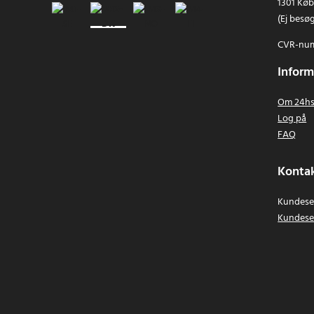
1301 Kø
(Ej besø
CVR-num
Inform
Om 24hs
Log på
FAQ
Kontak
Kundeser
Kundese