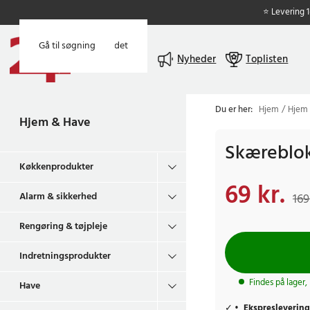
⭐ Levering 
Gå til hovedindholdet
Gå til søgning
Menu
Nyheder
Toplisten
Du er her:
Hjem
Hjem
Hjem & Have
Skæreblok
Køkkenprodukter
69 kr.
Nuværende pris
:
69 
Alarm & sikkerhed
169
Rengøring & tøjpleje
Indretningsprodukter
Findes på lager,
Have
Ekspreslevering