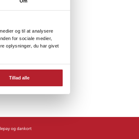
Om
-99 Kronor
Dyrtilbehør
 medier og til at analysere
nden for sociale medier,
e oplysninger, du har givet
Tillad alle
lepay og dankort