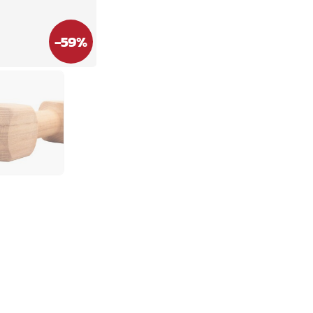
-
59
%