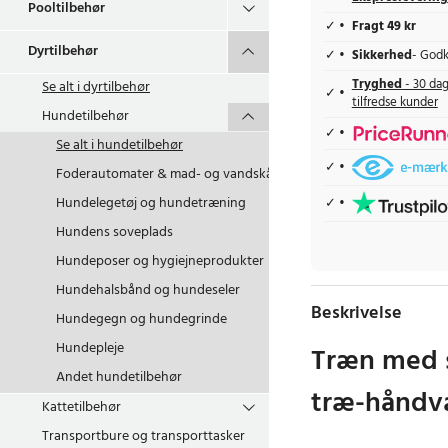
Pooltilbehør
Fragt 49 kr
Dyrtilbehør
Sikkerhed
- Godk
Tryghed
- 30 dag
Se alt i
dyrtilbehør
tilfredse kunder
Hundetilbehør
Se alt i
hundetilbehør
Foderautomater & mad- og vandskåle
Hundelegetøj og hundetræning
Hundens soveplads
Hundeposer og hygiejneprodukter
Hundehalsbånd og hundeseler
Beskrivelse
Hundegegn og hundegrinde
Hundepleje
Træn med st
Andet hundetilbehør
træ-håndv
Kattetilbehør
Transportbure og transporttasker