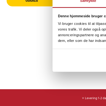
UDSALG
Samtykke
Specifikationer
- Materiale: Træ af hø
Denne hjemmeside bruger c
- Vægt: 600 g
Vi bruger cookies til at tilpas
Article number
:
11130
vores trafik. Vi deler også 
annonceringspartnere og anal
dem, eller som de har indsaml
⭐ Levering 1-2 d