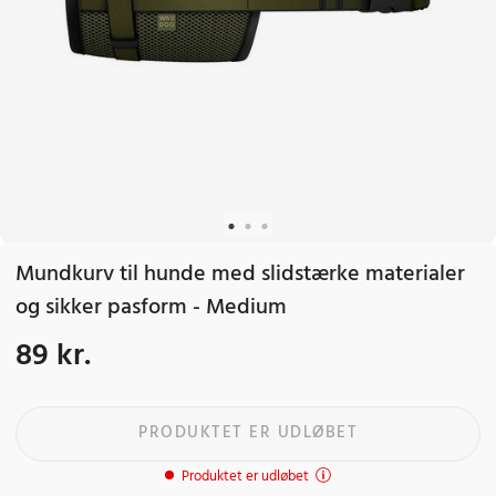
Mundkurv til hunde med slidstærke materialer
og sikker pasform - Medium
89 kr.
Pris
:
89 kr.
PRODUKTET ER UDLØBET
Produktet er udløbet