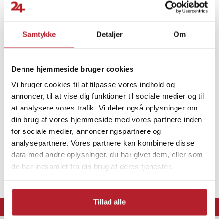
- Producentens artikelnummer: 689631
- Størrelse: M
- Kompatibel næseomkreds: 19-26 cm
Samtykke
Detaljer
Om
- Anbefales til: Schæferhund, dobermann, dalmatiner, labrador
- Farve: Khaki
Finde gode tilbud
Article number
:
113843
Denne hjemmeside bruger cookies
Hjem & Have
Dyrtilbehør
Hundetilbehør
Vi bruger cookies til at tilpasse vores indhold og
annoncer, til at vise dig funktioner til sociale medier og til
at analysere vores trafik. Vi deler også oplysninger om
din brug af vores hjemmeside med vores partnere inden
for sociale medier, annonceringspartnere og
analysepartnere. Vores partnere kan kombinere disse
data med andre oplysninger, du har givet dem, eller som
de har indsamlet fra din brug af deres tjenester.
Tillad alle
⭐ 365 dages fortrydelsesret
⭐ Levering 1-2 dage