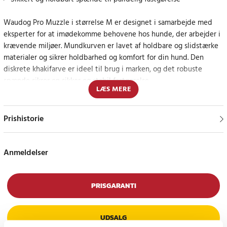
Waudog Pro Muzzle i størrelse M er designet i samarbejde med
eksperter for at imødekomme behovene hos hunde, der arbejder i
krævende miljøer. Mundkurven er lavet af holdbare og slidstærke
materialer og sikrer holdbarhed og komfort for din hund. Den
diskrete khakifarve er ideel til brug i marken, og det robuste
spænde sikrer en sikker og stabil fastgørelse.
LÆS MERE
Ideel til aktive og arbejdende hunde
Prishistorie
Denne mundkurv anbefales især til racer som schæfer, dobermann,
dalmatiner og labrador. Den er perfekt tilpasset hunde med en
næseomkreds på 19-26 cm, hvilket sikrer en god pasform og
Anmeldelser
komfort under hele brugen. Mundkurven er også nem at justere,
hvilket gør den både praktisk og brugervenlig.
PRISGARANTI
Specifikation
UDSALG
- Producent: Waudog