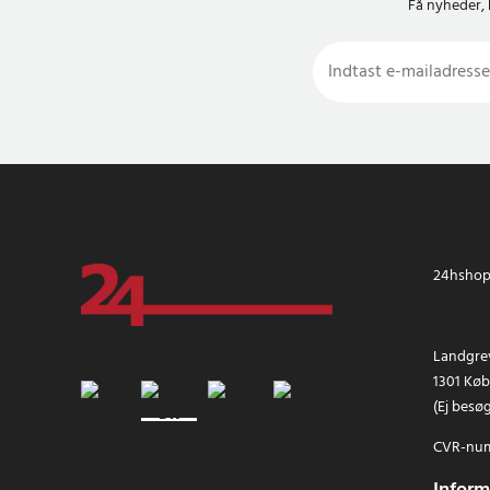
Få nyheder, 
24hshop.
Landgrev
1301 Kø
(Ej besø
CVR-num