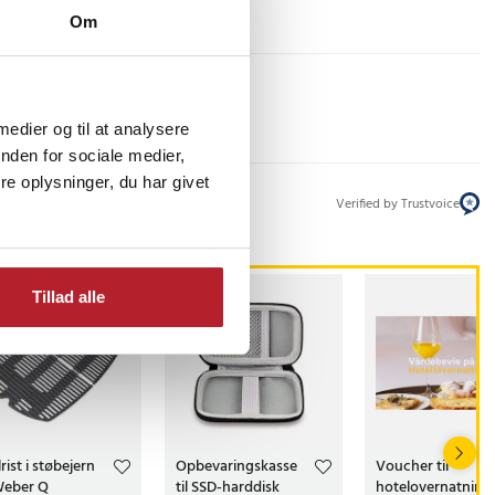
Om
 medier og til at analysere
nden for sociale medier,
e oplysninger, du har givet
Verified by Trustvoice
Tillad alle
lrist i støbejern
Opbevaringskasse
Voucher til
 Weber Q
til SSD-harddisk
hotelovernatning