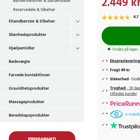
2.449 kr
Barbermaskiner & barberblade
Reservedele & tilbehør
4.7
Eltandbørster & tilbehør
Skønhedsprodukter
Hjælpemidler
Findes på lager,
Ekspreslevering
Badevægte
Fragt 49 kr
Farvede kontaktlinser
Sikkerhed
- Godk
Graviditetsprodukter
Tryghed
- 30 dag
tilfredse kunder
Massageprodukter
Beredskapsprodukter
PRISGARANTI