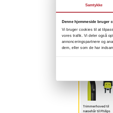
udviklet til præcisi
Samtykke
overskæg. Den passer
tydelige linjer.
Tommy B
•
Denne hjemmeside bruger c
TB
Barbermaskinen drives
Vi bruger cookies til at tilpas
batteri, der giver op
vores trafik. Vi deler også 
fuld opladning. Oplad
annonceringspartnere og anal
batteriniveauindikato
dem, eller som de har indsaml
den resterende strøm
Andre købte o
Det medfølgende 6-i-
BESTSELLERE
renser, smører og tø
automatisk det rette
en hygiejnisk og vel
Den 100 % vandtætte
med både våd- og tø
barbergel eller barbe
Trimmerhoved til
hurtig tørbarbering.
næsehår til Philips