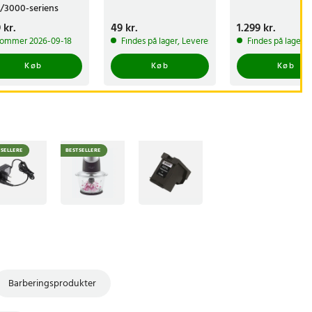
/3000-seriens
rill
s
 kr.
:
539 kr.
Pris
49 kr.
:
49 kr.
Pris
1.299 kr.
:
1.299 kr.
ommer 2026-09-18
Findes på lager, Leveres i løbet af 1-2 hverdage
Findes på lager, 
Køb
Køb
Køb
TSELLERE
BESTSELLERE
Barberingsprodukter