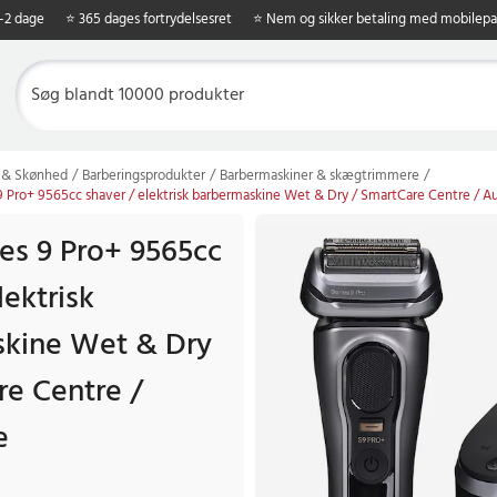
1-2 dage
⭐ 365 dages fortrydelsesret
⭐ Nem og sikker betaling med mobilepa
 & Skønhed
Barberingsprodukter
Barbermaskiner & skægtrimmere
9 Pro+ 9565cc shaver / elektrisk barbermaskine Wet & Dry / SmartCare Centre / 
ies 9 Pro+ 9565cc
lektrisk
kine Wet & Dry
re Centre /
e
49 kr.
Tidligere pris
:
2.999 kr.