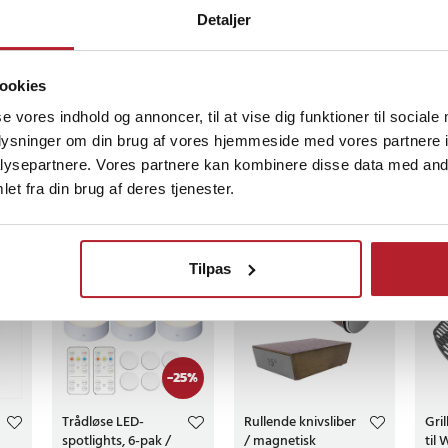
on omkring bakkenbarter og
Detaljer
 godt til detaljearbejde og
4 måneder siden
ookies
 af et kraftigt lithium-ion-
se vores indhold og annoncer, til at vise dig funktioner til sociale
 til 60 minutters brugstid på en
oplysninger om din brug af vores hjemmeside med vores partnere i
ningstiden er ca. 60 minutter, og
ysepartnere. Vores partnere kan kombinere disse data med andr
ren giver et klart overblik over
et fra din brug af deres tjenester.
.
gså
1 SmartCare Center oplader,
BESTSELLERE
BESTSELLERE
rrer barbermaskinen samt vælger
Tilpas
 rengøringsprogram. Resultatet er
fungerende maskine hver gang.
 konstruktion gør det muligt
-
25
%
rbarbering. Brug den med
rskum i badet, eller vælg en
Trådløse LED-
Rullende knivsliber
Gril
spotlights, 6-pak /
/ magnetisk
til