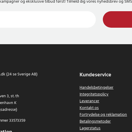
kampagner og eksklusive tilbud først! Tilmeld dig vores nyhedsbrev og S
Kundeservice
dk (24 se Sverige AB)
Handelsbetingelser
Integritetspolicy
en 3, st. th
Leverancer
benhavn K
Kontakt os
gsadresse)
Fortrydelse og reklamation
mer 33573359
Betalingsmetoder
Lagerstatus