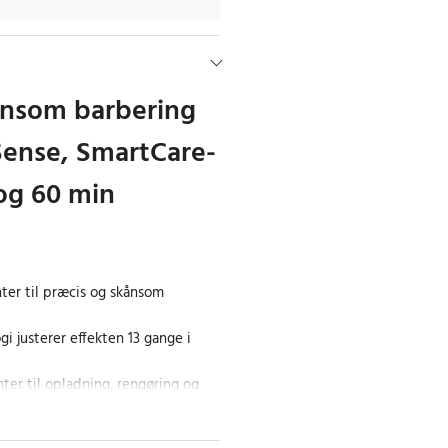
ånsom barbering
ense, SmartCare-
og 60 min
er til præcis og skånsom
i justerer effekten 13 gange i
ter til opladning, rengøring og