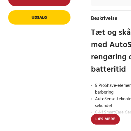
Beskrivelse
UDSALG
Tæt og sk
med AutoS
rengøring 
batteritid
5 ProShave-element
barbering
AutoSense-teknolog
sekundet
6-i-1 SmartCare Cen
vedligeholdelse
LÆS MERE