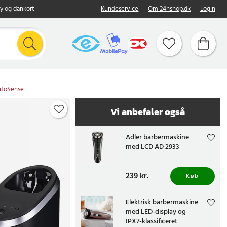
y og dankort
Kundeservice
Om 24hshop.dk
Login
AutoSense
Vi anbefaler også
Adler barbermaskine
med LCD AD 2933
Pris
239 kr.
:
239 kr.
Køb
Elektrisk barbermaskine
med LED-display og
IPX7-klassificeret