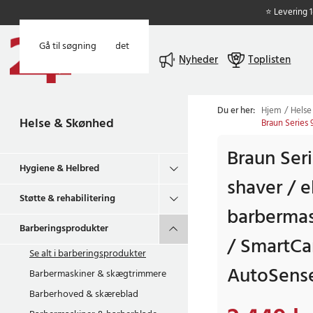
⭐ Levering 
Gå til hovedindholdet
Gå til søgning
Menu
Nyheder
Toplisten
Du er her:
Hjem
Helse
Helse & Skønhed
Braun Series 
Braun Ser
Hygiene & Helbred
shaver / e
Støtte & rehabilitering
barbermas
Barberingsprodukter
/ SmartCa
Se alt i
barberingsprodukter
AutoSens
Barbermaskiner & skægtrimmere
Barberhoved & skæreblad
Nuværende pris
:
2.4