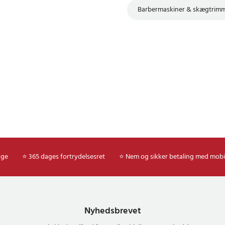
25
Barbermaskiner & skægtrim
age
⭐ 365 dages fortrydelsesret
⭐ Nem og sikker betaling med mobi
Nyhedsbrevet