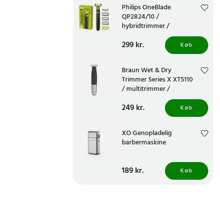
Philips OneBlade
QP2824/10 /
hybridtrimmer /
skægtrimmer / elektrisk
Pris
299 kr.
:
299 kr.
barbermaskine
Køb
Braun Wet & Dry
Trimmer Series X XT5110
/ multitrimmer /
kropstrimmer /
Pris
249 kr.
:
249 kr.
skægtrimmer
Køb
XO Genopladelig
barbermaskine
Pris
189 kr.
:
189 kr.
Køb