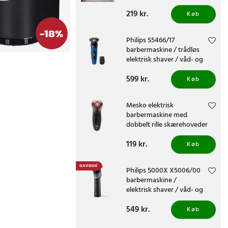
vandtæthed
Pris
219 kr.
:
219 kr.
Køb
-
18
%
Philips S5466/17
barbermaskine / trådløs
elektrisk shaver / våd- og
tørbarbermaskine
Pris
599 kr.
:
599 kr.
Køb
Mesko elektrisk
barbermaskine med
dobbelt rille skærehoveder
Pris
119 kr.
:
119 kr.
Køb
GAVEIDÉ
Philips 5000X X5006/00
barbermaskine /
elektrisk shaver / våd- og
tørbrug / genopladelig
Pris
549 kr.
:
549 kr.
skægtrimmer
Køb