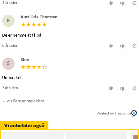
4 år siden
Kurt Orla Thomsen
K
6 år siden
Sine
S
Udmærket..
7 år siden
Vis flere anmeldelser
Verified by Trustvoice
Vi anbefaler også