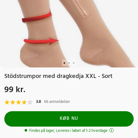
Stödstrumpor med dragkedja XXL - Sort
99 kr.
Pris
:
99 kr.
3.8
66 anmeldelser
KØB NU
Findes på lager, Leveres i løbet af 1-2 hverdage