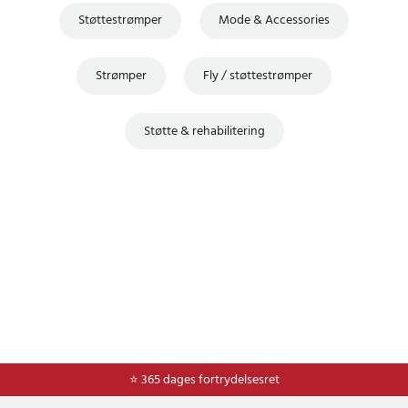
Støttestrømper
Mode & Accessories
Strømper
Fly / støttestrømper
Støtte & rehabilitering
⭐ Nem og sikker betaling med mobilepay og dankort
⭐ 365 dages fortrydelsesret