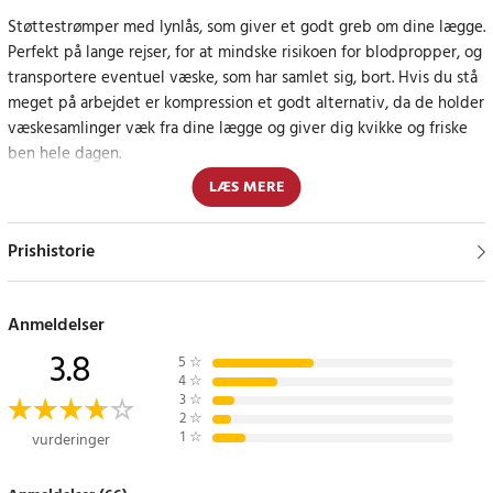
Støttestrømper med lynlås, som giver et godt greb om dine lægge.
Perfekt på lange rejser, for at mindske risikoen for blodpropper, og
transportere eventuel væske, som har samlet sig, bort. Hvis du stå
meget på arbejdet er kompression et godt alternativ, da de holder
væskesamlinger væk fra dine lægge og giver dig kvikke og friske
ben hele dagen.
LÆS MERE
Kompression er også et perfekt alternativ efter træning, da det
kan mindske smerten fra træningsværk, og øge blodcirkulationen,
Prishistorie
hvilket gør at dine muskler hurtigere kommer sig. Mange anvender
også kompressionsstrømper når de træner, for at mindske
muskelvibrationer som kan være negative.
Anmeldelser
3.8
Størrelse: XXL
5
☆
Længde 39 cm
4
☆
3
☆
2
☆
Article number
:
73824
1
☆
vurderinger