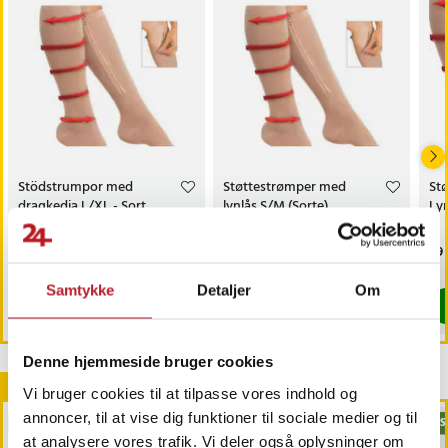
Stödstrumpor med
Støttestrømper med
St
dragkedja L/XL - Sort
lynlås S/M (Sorte)
Ly
Pris
99 kr.
:
99 kr.
Pris
99 kr.
:
99 kr.
Pri
69 
Findes på lager, Leveres i løbet af 1-2 hverdage
Findes på lager, Leveres i løbet af 1-2
Samtykke
Detaljer
Om
Køb
Køb
Denne hjemmeside bruger cookies
Andre købte også
Vi bruger cookies til at tilpasse vores indhold og
annoncer, til at vise dig funktioner til sociale medier og til
BESTSELLERE
BES
at analysere vores trafik. Vi deler også oplysninger om