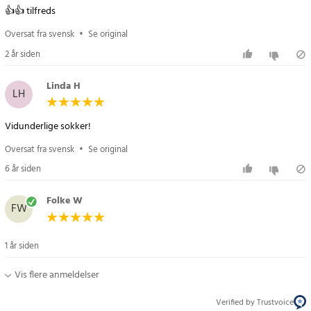
👍👍 tilfreds
Oversat fra svensk
•
Se original
2 år siden
Linda H
LH
Vidunderlige sokker!
Oversat fra svensk
•
Se original
6 år siden
Folke W
FW
1 år siden
Vis flere anmeldelser
Verified by Trustvoice