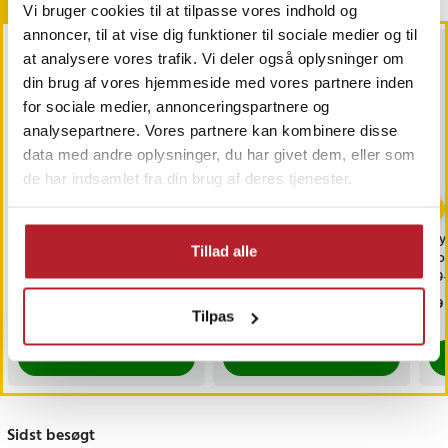
Andre købte også
Vi bruger cookies til at tilpasse vores indhold og
annoncer, til at vise dig funktioner til sociale medier og til
at analysere vores trafik. Vi deler også oplysninger om
din brug af vores hjemmeside med vores partnere inden
for sociale medier, annonceringspartnere og
analysepartnere. Vores partnere kan kombinere disse
data med andre oplysninger, du har givet dem, eller som
de har indsamlet fra din brug af deres tjenester.
Flystrømper/støttestrøm
Flystrømper/støttestrøm
Fly
Tillad alle
per 39-42
per 43-46
Ko
39
Pris
59 kr.
:
59 kr.
Pris
59 kr.
:
59 kr.
Pri
99 
Tilpas
Findes på lager, Leveres i løbet af 1-2 hverdage
Findes på lager, Leveres i løbet af 1-2
Køb
Køb
Sidst besøgt