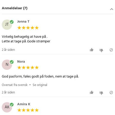
Uanset om du har dem på i flysædet, på kontoret eller på
Anmeldelser (7)
løbeturen, giver disse sokker mærkbar støtte og komfort.
Specifikation
Jonna T
JT
- Størrelse: S/M
- Materiale: kobberfiber, nylon, spandex
Virkelig behagelig at have på .
- Anvendelse: rejser, træning, restitution, arbejde
Lette at tage på .Gode strømper
- Funktion: kompression, reduceret hævelse, forbedret
2 år siden
blodcirkulation
Article number
:
73819
Nora
N
God pasform, føles godt på foden, nem at tage på.
Oversat fra svensk
•
Se original
2 år siden
Amira K
AK