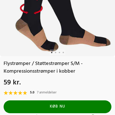
Flystrømper / Støttestrømper S/M -
Kompressionsstrømper i kobber
59 kr.
Pris
:
59 kr.
5.0
7 anmeldelser
KØB NU