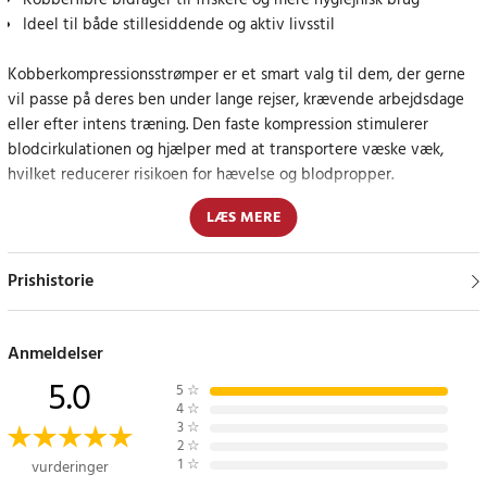
Kobberfibre bidrager til friskere og mere hygiejnisk brug
Ideel til både stillesiddende og aktiv livsstil
Kobberkompressionsstrømper er et smart valg til dem, der gerne
vil passe på deres ben under lange rejser, krævende arbejdsdage
eller efter intens træning. Den faste kompression stimulerer
blodcirkulationen og hjælper med at transportere væske væk,
hvilket reducerer risikoen for hævelse og blodpropper.
LÆS MERE
Takket være kobberfibrene i materialet får du også hygiejniske
fordele, da kobber naturligt afviser dårlig lugt og bakterier.
Strømperne sidder tæt omkring læggene og giver komfort hele
Prishistorie
dagen - perfekt til dem, der står eller går meget i hverdagen.
Kompression er også et værdifuldt redskab i træningen, da det
Anmeldelser
kan reducere træningssmerter og fremskynde restitutionen ved at
5.0
5
☆
øge blodgennemstrømningen til trætte muskler.
4
☆
3
☆
2
☆
En diskret, men effektiv løsning til hverdagsbrug og rejser
1
☆
vurderinger