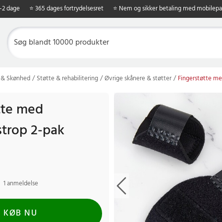
1-2 dage
⭐ 365 dages fortrydelsesret
⭐ Nem og sikker betaling med mobilepa
 & Skønhed
Støtte & rehabilitering
Øvrige skånere & støtter
Fingerstøtte med
tte med
strop 2-pak
1 anmeldelse
KØB NU