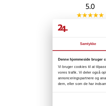
5.0
Fingerstøtten kan br
som forebyggende stø
der belaster fingrene
baseret på 1 anmeldels
at have på.
Specifikationer
Anmeldelser (1)
- Materiale: OK-stof,
- Farve: Svart
Samtykke
Anita A
•
7
AA
- Antal: 2 stk. fingers
- Funktion: Fiksering 
Denne hjemmeside bruger c
Article number
:
12297
Vi bruger cookies til at tilpas
vores trafik. Vi deler også 
annonceringspartnere og anal
dem, eller som de har indsaml