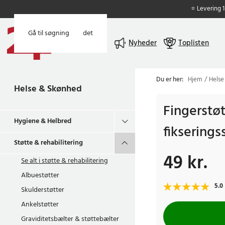
⭐ Levering 
Gå til hovedindholdet
Gå til søgning
Menu
Nyheder
Toplisten
Du er her:
Hjem
Helse
Helse & Skønhed
Fingerstø
Hygiene & Helbred
fikserings
Støtte & rehabilitering
49 kr.
Pris
:
49 kr.
Se alt i
støtte & rehabilitering
Albuestøtter
5.0
Skulderstøtter
Ankelstøtter
Graviditetsbælter & støttebælter