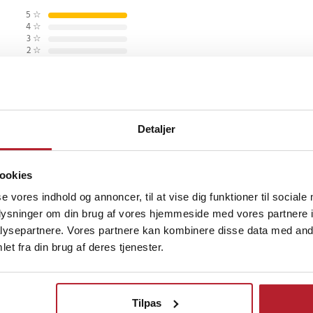
uges både til genoptræning og
5
☆
4
☆
tte under træning eller arbejde,
3
☆
. Den er nem at bruge og diskret
2
☆
1
☆
e
 SBR, velcro, aluminiumslegering
Detaljer
 måneder siden
tøtter
og stabilisering af fingre
ookies
9
se vores indhold og annoncer, til at vise dig funktioner til sociale
oplysninger om din brug af vores hjemmeside med vores partnere i
ysepartnere. Vores partnere kan kombinere disse data med andr
et fra din brug af deres tjenester.
Finde gode tilbud
Hjem & Have
Helse & Skønhed
Støtte & reh
Tilpas