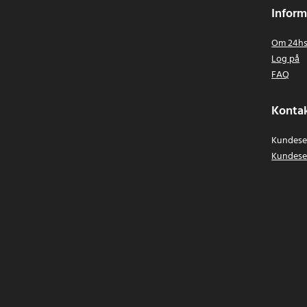
Inform
Om 24hs
Log på
FAQ
Kontak
Kundeser
Kundese