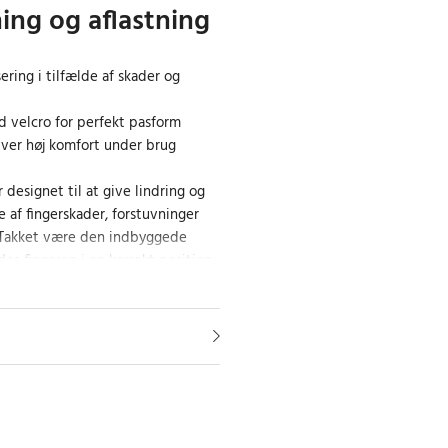
ng og aflastning
sering i tilfælde af skader og
d velcro for perfekt pasform
iver høj komfort under brug
 designet til at give lindring og
de af fingerskader, forstuvninger
. Takket være den indbyggede
s fingeren i en korrekt position,
urtigere. Velcroremmen gør det
en, så den sidder sikkert og
ionen af slidstærke og bløde
gen både pålidelig og behagelig
rioder.
il hverdag og aktivitet