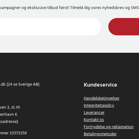
kampagner og eksklusive tilbud først! Tilmeld dig vores nyhedsbrev og S
Kundeservice
dk (24 se Sverige AB)
Handelsbetingelser
Integritetspolicy
en 3, st. th
Leverancer
benhavn K
Kontakt os
gsadresse)
Fortrydelse og reklamation
mer 33573359
Betalingsmetoder