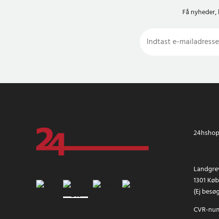
Få nyheder, 
24hshop.
Landgrev
1301 Kø
(Ej besø
CVR-num