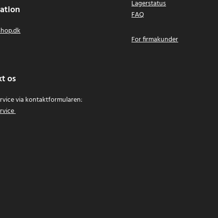
Lagerstatus
ation
FAQ
hop.dk
For firmakunder
t os
vice via kontaktformularen:
rvice