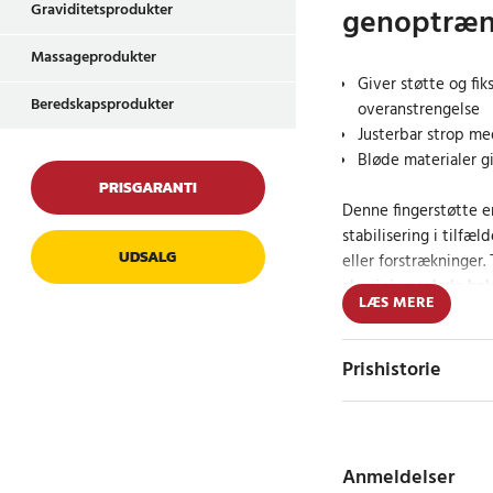
Graviditetsprodukter
genoptræni
Massageprodukter
Giver støtte og fik
Beredskapsprodukter
overanstrengelse
Justerbar strop me
Bløde materialer g
PRISGARANTI
Denne fingerstøtte er
stabilisering i tilfæl
UDSALG
eller forstrækninger
aluminiumsplade holde
LÆS MERE
så den kommer sig h
nemt at justere støtt
behageligt. Kombinat
Prishistorie
materialer gør banda
at bruge i længere pe
Fleksibel støtte t
Anmeldelser