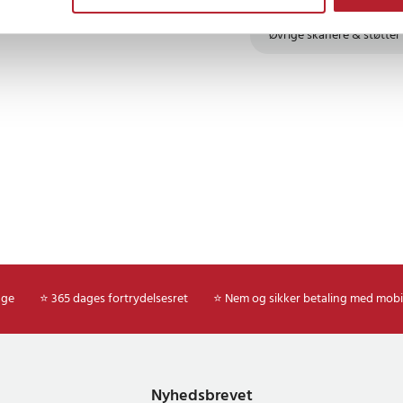
Øvrige skånere & støtter
age
⭐ 365 dages fortrydelsesret
⭐ Nem og sikker betaling med mobi
Nyhedsbrevet