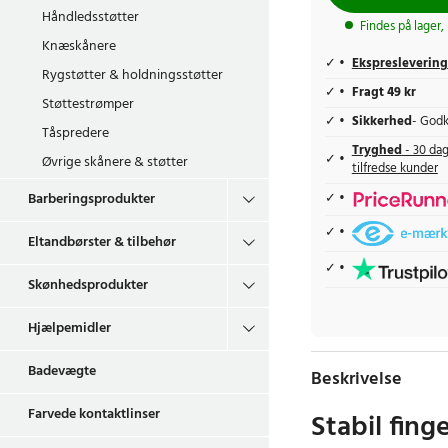
Håndledsstøtter
Findes på lager,
Knæskånere
Ekspreslevering
Rygstøtter & holdningsstøtter
Fragt 49 kr
Støttestrømper
Sikkerhed
- Godk
Tåspredere
Tryghed
- 30 dag
Øvrige skånere & støtter
tilfredse kunder
Barberingsprodukter
Eltandbørster & tilbehør
Skønhedsprodukter
Hjælpemidler
Badevægte
Beskrivelse
Farvede kontaktlinser
Stabil finge