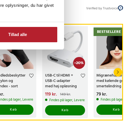
e oplysninger, du har givet
Verified by Trustvoice
BESTSELLERE
Tillad alle
-
20
%
dledsbeskytter
USB-C til HDMI +
Migrænehætte
 nylon og
USB-C-adapter
med kølende gel ti
ndex - sort
med høj opløsning
smertelindring
s
kr.
:
59 kr.
Nuværende pris
119 kr.
:
Pris
79 kr.
:
79 kr.
149 kr.
119 kr.
Tidligere pris
:
te produkt
indes på lager, Leveres i løbet af 1-2 hverdage
Findes på lager, 
Findes på lager, Leveres i løbet af 1-2 hverdage
149 kr.
Køb
Køb
Køb