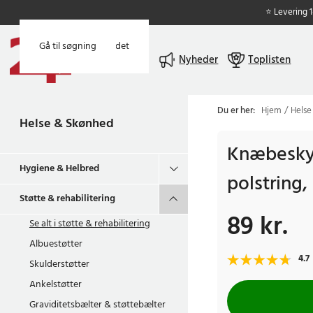
⭐ Levering 
Gå til hovedindholdet
Gå til søgning
Menu
Nyheder
Toplisten
Du er her:
Hjem
Helse
Helse & Skønhed
Knæbesky
Hygiene & Helbred
polstring,
Støtte & rehabilitering
89 kr.
Pris
:
89 kr.
Se alt i
støtte & rehabilitering
Albuestøtter
4.7
Skulderstøtter
Ankelstøtter
Graviditetsbælter & støttebælter