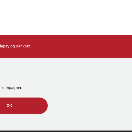
lepay og dankort
MS-kampagner.
OK