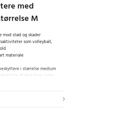
tere med
størrelse M
se mod stød og skader
saktiviteter som volleyball,
old
art materiale
eskyttere i størrelse medium
skyttelse af dine knæ under
tiviteter. Uanset om du spiller
 eller fodbold, har disse
bsorberende egenskaber, der
 skader og stød.
ilpasningsdygtige
mstillet af fleksibelt og åndbart