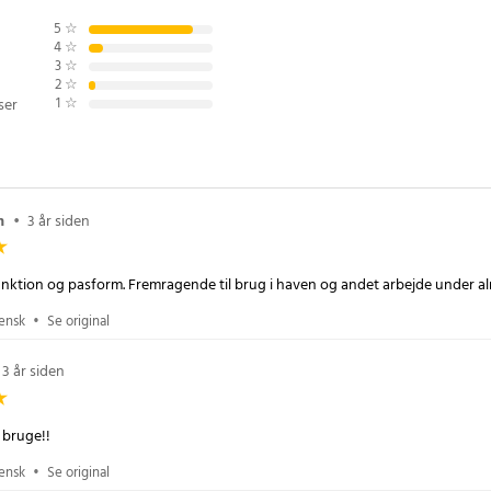
krer en behagelig pasform og
5
☆
frihed. Med en længde på 23,5
4
☆
3
☆
på 36–42 cm passer de perfekt til
2
☆
 og sikrer, at dine knæ er godt
1
☆
ser
on
•
3 år siden
 cm
 – 1 par
unktion og pasform. Fremragende til brug i haven og andet arbejde under al
lt og åndbart
vensk
•
Se original
3 år siden
 bruge!!
vensk
•
Se original