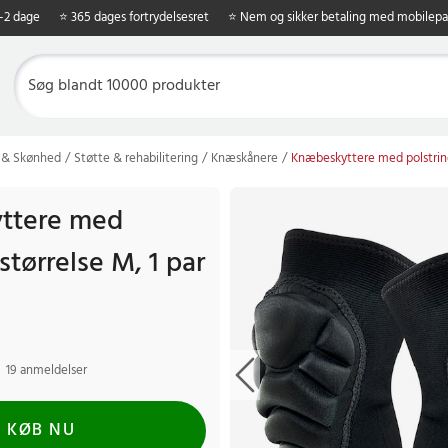
1-2 dage
⭐ 365 dages fortrydelsesret
⭐ Nem og sikker betaling med mobilepa
 & Skønhed
Støtte & rehabilitering
Knæskånere
Knæbeskyttere med polstring,
ttere med
 størrelse M, 1 par
19 anmeldelser
KØB NU