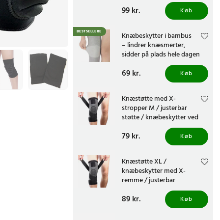
Pris
99 kr.
:
99 kr.
Køb
BESTSELLERE
Knæbeskytter i bambus
– lindrer knæsmerter,
sidder på plads hele dagen
Pris
69 kr.
:
69 kr.
Køb
Knæstøtte med X-
stropper M / justerbar
støtte / knæbeskytter ved
knæproblemer og træning
Pris
79 kr.
:
79 kr.
Køb
Knæstøtte XL /
knæbeskytter med X-
remme / justerbar
kompressionsstøtte til
Pris
89 kr.
:
89 kr.
træning
Køb