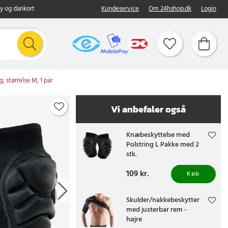
y og dankort
Kundeservice
Om 24hshop.dk
Login
 størrelse M, 1 par
Vi anbefaler også
Knæbeskyttelse med
Polstring L Pakke med 2
stk.
Pris
109 kr.
:
109 kr.
Køb
Skulder/nakkebeskytter
med justerbar rem -
højre