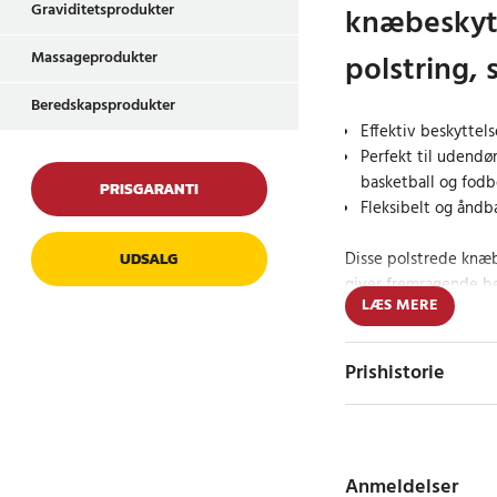
Graviditetsprodukter
knæbeskyt
polstring, 
Massageprodukter
Beredskapsprodukter
Effektiv beskyttel
Perfekt til udendør
basketball og fodb
PRISGARANTI
Fleksibelt og åndb
Disse polstrede knæb
UDSALG
giver fremragende be
LÆS MERE
intensive udendørsak
volleyball, basketball
knæbeskyttere støda
Prishistorie
mindsker risikoen for
Komfortable og t
Anmeldelser
Knæbeskytterne er fre