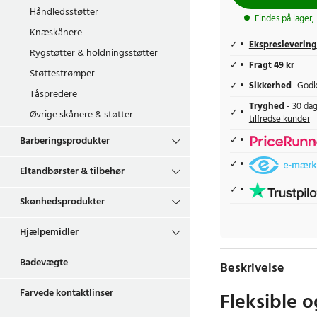
Håndledsstøtter
Findes på lager,
Knæskånere
Ekspreslevering
Rygstøtter & holdningsstøtter
Fragt 49 kr
Støttestrømper
Sikkerhed
- Godk
Tåspredere
Tryghed
- 30 dag
Øvrige skånere & støtter
tilfredse kunder
Barberingsprodukter
Eltandbørster & tilbehør
Skønhedsprodukter
Hjælpemidler
Badevægte
Beskrivelse
Farvede kontaktlinser
Fleksible 