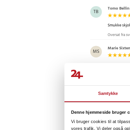
Tomo Bellin
TB
Smukke skjo
Oversat fra s
Marie Sixte
MS
Gik efter stø
Oversat fra s
Christer
•
5
C
Samtykke
Lidt stramme
Denne hjemmeside bruger c
Oversat fra s
Vi bruger cookies til at tilpas
Vis flere an
vores trafik. Vi deler også 