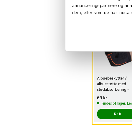
annonceringspartnere og anal
dem, eller som de har indsaml
Andre købte o
Albuebeskytter /
albuestøtte med
stødabsorbering –
fleksibel støtte
Pris
69 kr.
:
69 kr.
Findes på lager, Le
Køb