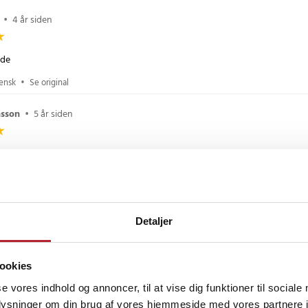
•
4 år siden
lde
vensk
•
Se original
nsson
•
5 år siden
rrelsestabellen og de passede perfekt.
vensk
•
Se original
 år siden
Detaljer
, men det er det de skal være!!
ookies
vensk
•
Se original
se vores indhold og annoncer, til at vise dig funktioner til sociale
meldelser
oplysninger om din brug af vores hjemmeside med vores partnere i