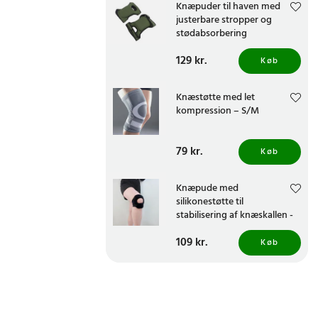
Knæpuder til haven med
justerbare stropper og
stødabsorbering
Pris
129 kr.
:
129 kr.
Køb
Knæstøtte med let
kompression – S/M
Pris
79 kr.
:
79 kr.
Køb
Knæpude med
silikonestøtte til
stabilisering af knæskallen -
størrelse Large
Pris
109 kr.
:
109 kr.
Køb