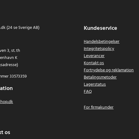
Kundeservice
dk (24 se Sverige AB)
Handelsbetingelser
Integritetspolicy
en 3, st. th
Leverancer
benhavn K
Kontakt os
gsadresse)
Fortrydelse og reklamation
mer 33573359
Betalingsmetoder
Lagerstatus
ation
FAQ
hop.dk
For firmakunder
t os