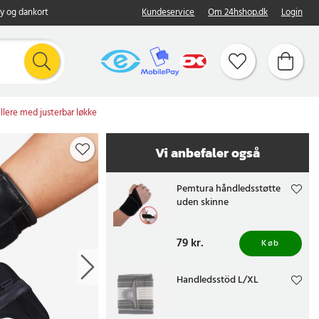
y og dankort
Kundeservice
Om 24hshop.dk
Login
illere med justerbar løkke
Vi anbefaler også
Pemtura håndledsstøtte
uden skinne
Pris
79 kr.
:
79 kr.
Køb
Handledsstöd L/XL