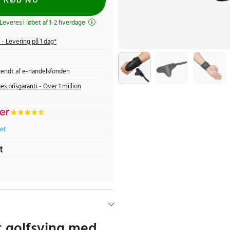
KØB NU
 Leveres i løbet af 1-2 hverdage
- Levering på 1 dag*
endt af e-handelsfonden
es prisgaranti - Over 1 million
t golfsving med