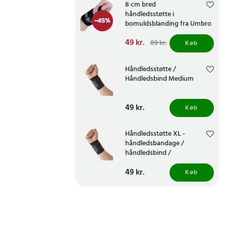
8 cm bred
håndledsstøtte i
-
45
%
bomuldsblanding fra Umbro
Nuværende pris
49 kr.
:
89 kr.
Køb
49 kr.
Tidligere pris
:
89 kr.
Håndledsstøtte /
Håndledsbind Medium
Pris
49 kr.
:
49 kr.
Køb
Håndledsstøtte XL -
håndledsbandage /
håndledsbind /
kompressionsstøtte til
Pris
49 kr.
:
49 kr.
håndled
Køb