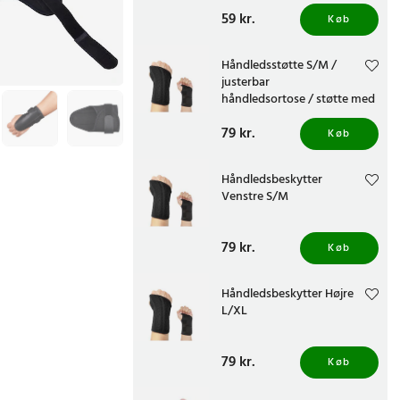
Pris
59 kr.
:
59 kr.
Køb
Håndledsstøtte S/M /
justerbar
håndledsortose / støtte med
skinne / støtte ved
Pris
79 kr.
:
79 kr.
håndledsproblemer
Køb
Håndledsbeskytter
Venstre S/M
Pris
79 kr.
:
79 kr.
Køb
Håndledsbeskytter Højre
L/XL
Pris
79 kr.
:
79 kr.
Køb