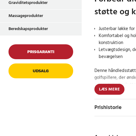
Graviditetsprodukter
støtte og 
Massageprodukter
Justerbar løkke fo
Beredskapsprodukter
Komfortabel og ho
konstruktion
Letvægtsdesign, d
PRISGARANTI
bevægelsen
Denne håndledsstøtte
UDSALG
golfspillere, der øns
og samtidig beskytte
LÆS MERE
løkke, der giver en s
den med at holde hån
under svinget. Mater
Prishistorie
som giver både komf
træningspas. Håndled
du kan træne i timev