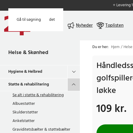
⭐ Levering 
Gå til hovedindholdet
Gå til søgning
Menu
Nyheder
Toplisten
Du er her:
Hjem
Helse
Helse & Skønhed
Håndledsst
Hygiene & Helbred
golfspille
Støtte & rehabilitering
løkke
Se alt i
støtte & rehabilitering
Albuestøtter
109 kr.
Pris
:
109 kr.
Skulderstøtter
Ankelstøtter
Graviditetsbælter & støttebælter