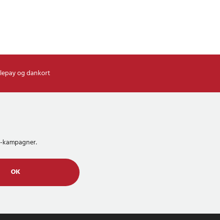
lepay og dankort
MS-kampagner.
OK