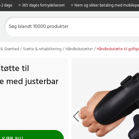
1-2 dage
⭐ 365 dages fortrydelsesret
⭐ Nem og sikker betaling med mobilepa
 & Skønhed
Støtte & rehabilitering
Håndledsstøtter
Håndledsstøtte til golfsp
øtte til
re med justerbar