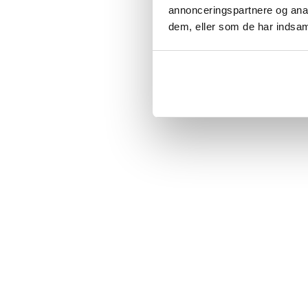
Sidst besøgt
annonceringspartnere og anal
dem, eller som de har indsaml
BES