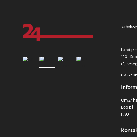
24hshop.
Landgrev
1301 Kø
(Ej besø
CVR-num
Inform
Om 24hs
Log på
FAQ
Kontak