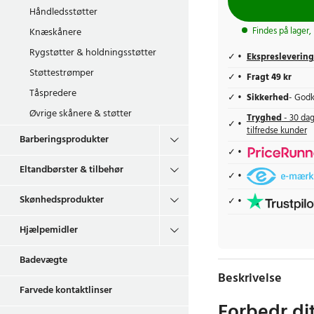
Håndledsstøtter
Knæskånere
Findes på lager,
Rygstøtter & holdningsstøtter
Ekspreslevering
Støttestrømper
Fragt 49 kr
Tåspredere
Sikkerhed
- Godk
Øvrige skånere & støtter
Tryghed
- 30 dag
tilfredse kunder
Barberingsprodukter
Eltandbørster & tilbehør
Skønhedsprodukter
Hjælpemidler
Badevægte
Beskrivelse
Farvede kontaktlinser
Forbedr di