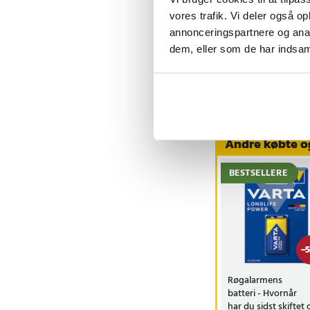
vores trafik. Vi deler også 
Birgitte F
•
BF
annonceringspartnere og anal
dem, eller som de har indsaml
Vis flere an
Andre købte o
BESTSELLERE
-
5
Røgalarmens
batteri - Hvornår
har du sidst skiftet 