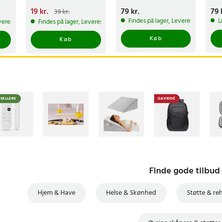
Nuværende pris
19 kr.
:
Pris
79 kr.
:
79 kr.
Pri
79 
39 kr.
19 kr.
Tidligere pris
:
Findes på lager, Leveres i løbet af
L
veres i løbet af 1-2 hverdage
Findes på lager, Leveres i løbet af 1-2 hverdage
39 kr.
Køb
Køb
TSELLERE
GAVEIDÉ
Finde gode tilbud
Hjem & Have
Helse & Skønhed
Støtte & reh