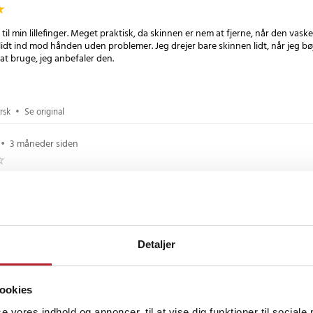
il min lillefinger. Meget praktisk, da skinnen er nem at fjerne, når den vaskes
lidt ind mod hånden uden problemer. Jeg drejer bare skinnen lidt, når jeg b
at bruge, jeg anbefaler den.
rsk
•
Se original
•
3 måneder siden
 godt og fungerer godt. Den eneste ulempe er, at kanterne er lidt skarpe.
vensk
•
Se original
4 måneder siden
Detaljer
t på fingeren og giver god støtte.
ookies
vensk
•
Se original
se vores indhold og annoncer, til at vise dig funktioner til sociale