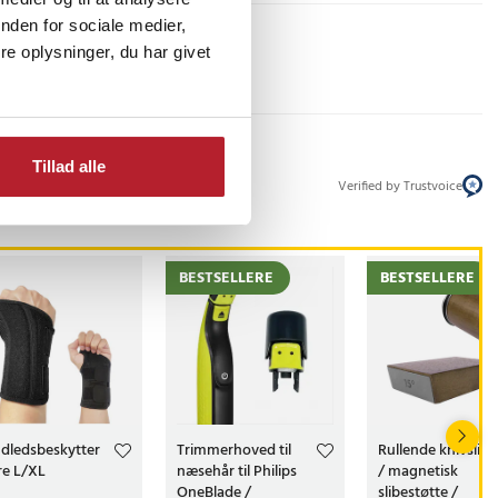
nden for sociale medier,
e oplysninger, du har givet
Tillad alle
Verified by Trustvoice
BESTSELLERE
BESTSELLERE
dledsbeskytter
Trimmerhoved til
Rullende knivslibe
re L/XL
næsehår til Philips
/ magnetisk
OneBlade /
slibestøtte /