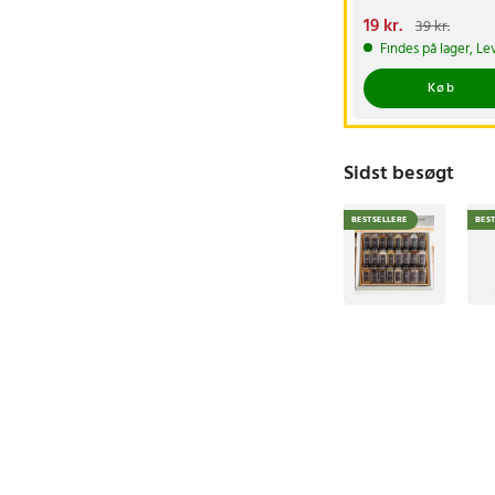
Nuværende pris
19 kr.
:
39 kr.
19 kr.
Tidligere pris
:
Findes på lager, Le
39 kr.
Køb
Sidst besøgt
BESTSELLERE
BES