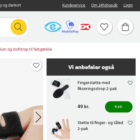
y og dankort
Kundeservice
Om 24hshop.dk
Login
um og stofstrop til fastgørelse
Vi anbefaler også
Fingerstøtte med
fikseringsstrop 2-pak
Pris
49 kr.
:
49 kr.
Køb
Støtte til finger- og tåled
2-pak