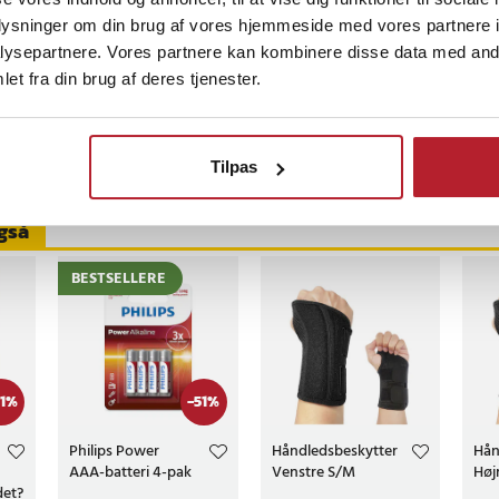
oplysninger om din brug af vores hjemmeside med vores partnere i
3 dage siden
ysepartnere. Vores partnere kan kombinere disse data med andr
et fra din brug af deres tjenester.
meldelser
Tilpas
gså
BESTSELLERE
1
%
-
51
%
Philips Power
Håndledsbeskytter
Hån
AAA-batteri 4-pak
Venstre S/M
Høj
det?