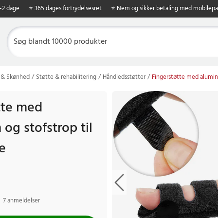
1-2 dage
⭐ 365 dages fortrydelsesret
⭐ Nem og sikker betaling med mobilepa
 & Skønhed
Støtte & rehabilitering
Håndledsstøtter
Fingerstøtte med alumini
tte med
og stofstrop til
e
7 anmeldelser