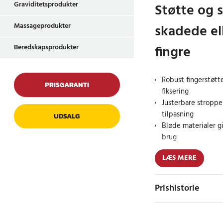
Graviditetsprodukter
Støtte og st
skadede el
Massageprodukter
fingre
Beredskapsprodukter
Robust fingerstøtt
PRISGARANTI
fiksering
Justerbare stroppe
tilpasning
UDSALG
Bløde materialer g
brug
LÆS MERE
Denne fingerstøtte er
aflastning i tilfælde 
genoptræning. Takke
Prishistorie
aluminiumsplade holde
hvilket fremskynder 
nemt at justere støtt