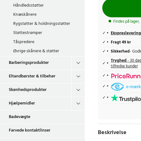
Håndledsstøtter
Knæskånere
Findes på lager,
Rygstøtter & holdningsstøtter
Støttestrømper
Ekspreslevering
Tåspredere
Fragt 49 kr
Øvrige skånere & støtter
Sikkerhed
- Godk
Tryghed
- 30 dag
Barberingsprodukter
tilfredse kunder
Eltandbørster & tilbehør
Skønhedsprodukter
Hjælpemidler
Badevægte
Farvede kontaktlinser
Beskrivelse