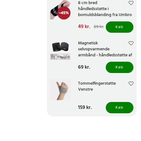
8 cm bred
håndledsstøtte i
-
45
%
bomuldsblanding fra Umbro
Nuværende pris
49 kr.
:
89 kr.
Køb
49 kr.
Tidligere pris
:
89 kr.
Magnetisk
selvopvarmende
armbånd - håndledsstøtte af
høj kvalitet
Pris
69 kr.
:
69 kr.
Køb
Tommelfingerstøtte
Venstre
Pris
159 kr.
:
159 kr.
Køb