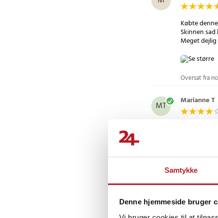
M
Købte denne t
Skinnen sad 
Meget dejlig 
Oversat fra no
Marianne T
MT
Passer rigtig
Oversat fra s
Mikael G
•
Samtykke
MG
Sidder stabil
Denne hjemmeside bruger c
Oversat fra s
Vi bruger cookies til at tilpas