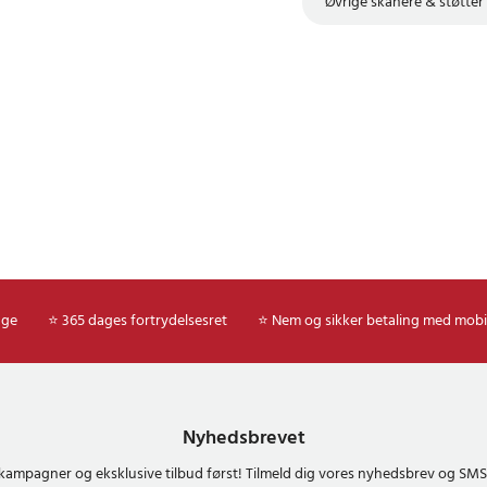
Øvrige skånere & støtter
age
⭐ 365 dages fortrydelsesret
⭐ Nem og sikker betaling med mobi
Nyhedsbrevet
kampagner og eksklusive tilbud først! Tilmeld dig vores nyhedsbrev og S