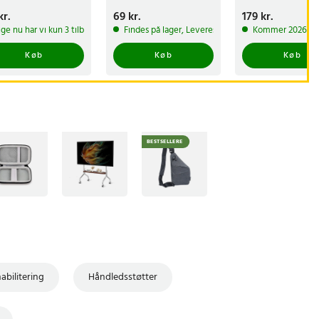
næsehårstrimmer /
diamantbryne
s
kr.
:
79 kr.
Pris
69 kr.
:
69 kr.
Pris
179 kr.
:
179 kr.
næsetrimmerhoved
400/1000 / faste
 1-2 hverdage
ige nu har vi kun 3 tilbage af dette produkt
Findes på lager, Leveres i løbet af 1-2 hverdage
Kommer 2026-08
slibevinkler
Køb
Køb
Køb
BESTSELLERE
abilitering
Håndledsstøtter