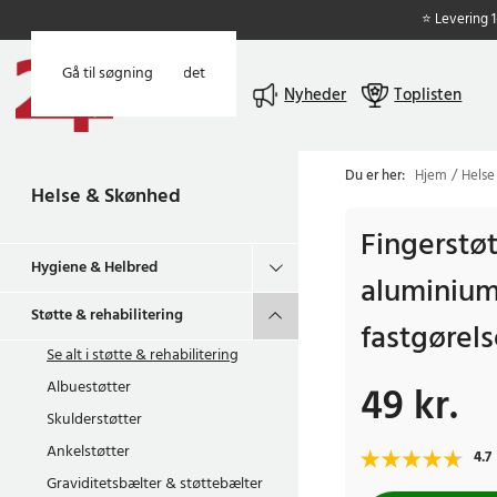
⭐ Levering 
Gå til hovedindholdet
Gå til søgning
Menu
Nyheder
Toplisten
Du er her:
Hjem
Helse
Helse & Skønhed
Fingerstø
Hygiene & Helbred
aluminium 
Støtte & rehabilitering
fastgørels
Se alt i
støtte & rehabilitering
Albuestøtter
49 kr.
Pris
:
49 kr.
Skulderstøtter
Ankelstøtter
4.7
Graviditetsbælter & støttebælter