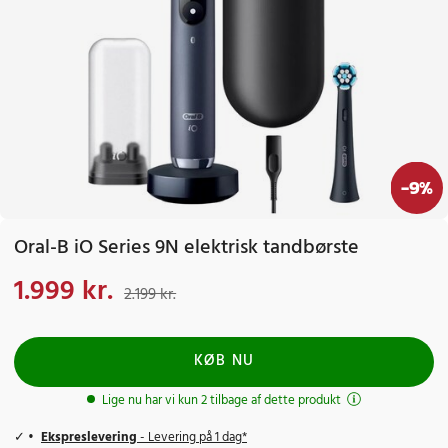
-
9
%
Oral-B iO Series 9N elektrisk tandbørste
1.999 kr.
Nuværende pris
:
1.999 kr.
Tidligere pris
:
2.199 kr.
2.199 kr.
KØB NU
Lige nu har vi kun 2 tilbage af dette produkt
Ekspreslevering
- Levering på 1 dag*