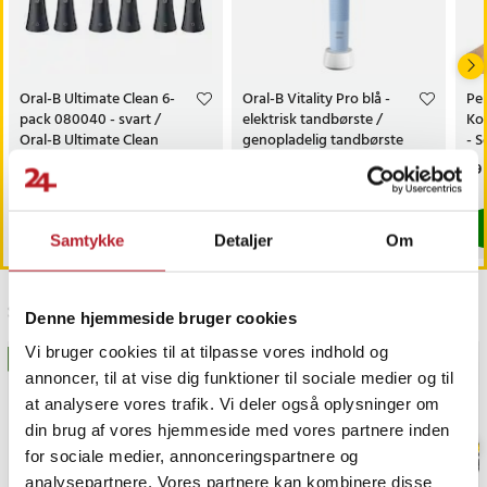
Oral-B Ultimate Clean 6-
Oral-B Vitality Pro blå -
Pe
pack 080040 - svart /
elektrisk tandbørste /
Ko
Oral-B Ultimate Clean
genopladelig tandbørste
- S
børstehoveder
med timer
Pris
349 kr.
:
349 kr.
Pris
199 kr.
:
199 kr.
Pri
99 
Findes på lager, Leveres i løbet af 1-2 hverdage
Findes på lager, Leveres i løbet af 1-2
Køb
Køb
Samtykke
Detaljer
Om
Sidst besøgt
Denne hjemmeside bruger cookies
Vi bruger cookies til at tilpasse vores indhold og
BESTSELLERE
annoncer, til at vise dig funktioner til sociale medier og til
at analysere vores trafik. Vi deler også oplysninger om
din brug af vores hjemmeside med vores partnere inden
for sociale medier, annonceringspartnere og
analysepartnere. Vores partnere kan kombinere disse