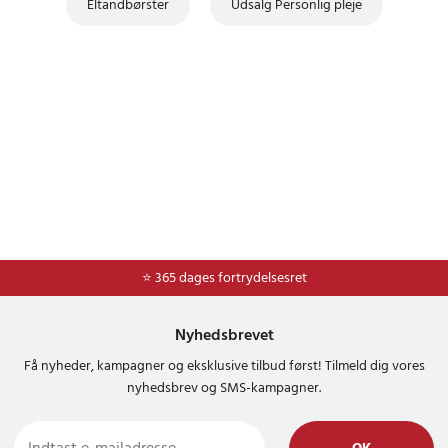
Eltandbørster
Udsalg Personlig pleje
⭐ Nem og sikker betaling med mobilepay og dankort
⭐ 365 dages fortrydelsesret
Nyhedsbrevet
Få nyheder, kampagner og eksklusive tilbud først! Tilmeld dig vores
nyhedsbrev og SMS-kampagner.