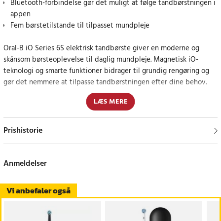
Bluetooth-forbindelse gør det muligt at følge tandbørstningen i
appen
Fem børstetilstande til tilpasset mundpleje
Oral-B iO Series 6S elektrisk tandbørste giver en moderne og
skånsom børsteoplevelse til daglig mundpleje. Magnetisk iO-
teknologi og smarte funktioner bidrager til grundig rengøring og
gør det nemmere at tilpasse tandbørstningen efter dine behov.
LÆS MERE
Det runde børstehoved hjælper med at omslutte hver tand og
rengøre tænderne grundigt. Resultatet er en renere og friskere
følelse efter hver børstning.
Prishistorie
Bluetooth-forbindelsen gør det muligt at forbinde tandbørsten
med en kompatibel app til sporing og vejledning under
Anmeldelser
tandbørstningen. Det hjælper dig med at følge dine børstevaner
og skabe en mere konsekvent mundplejerutine.
Vi anbefaler også
De fem børstetilstande gør det nemt at tilpasse rengøringen til
forskellige behov. Vælg mellem daglig rengøring, tandkødspleje,