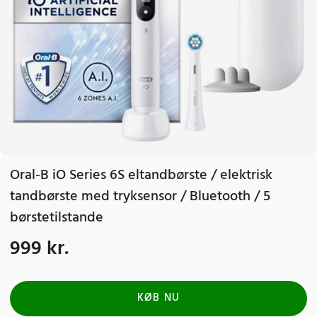
Oral-B iO Series 6S eltandbørste / elektrisk
tandbørste med tryksensor / Bluetooth / 5
børstetilstande
999 kr.
Pris
:
999 kr.
KØB NU