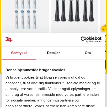
- Model: iO Series 6S
- Farve: Hvid
- Type: Magnetisk elektrisk tandbørste
- Børstetilstande: Daglig rengøring, tandkødspleje, intensiv
rengøring, skånsom børstning og blegning
- Funktioner: Bluetooth, tryksensor og batteriindikator
- Børstehoved: Rund form
Oral-B iO Ultimate
Oral-B Ultimate Clean 6-
Pe
- Opladningstid: ca. 3 timer
Cleaning børstehoveder
pack 080040 - svart /
Ko
8 stk. /
Oral-B Ultimate Clean
- S
- Batteri: Indbygget genopladeligt batteri
reservebørstehoveder til /
børstehoveder
- Medfølger: Oplader, rejseetui og børstehovedbeholder
Pris
499 kr.
:
499 kr.
Pris
349 kr.
:
349 kr.
Pri
99 
Samtykke
Detaljer
Om
dybderensende
Findes på lager, Leveres i løbet af 1-2 hverdage
Findes på lager, Leveres i løbet af 1-2
- Målgruppe: Voksne
tandbørstehoveder
Køb
Køb
Article number
:
130447
Denne hjemmeside bruger cookies
Vi bruger cookies til at tilpasse vores indhold og
Sidst besøgt
annoncer, til at vise dig funktioner til sociale medier og til
at analysere vores trafik. Vi deler også oplysninger om
BESTSELLERE
din brug af vores hjemmeside med vores partnere inden
for sociale medier, annonceringspartnere og
analysepartnere. Vores partnere kan kombinere disse