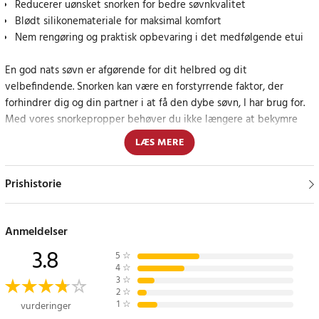
Reducerer uønsket snorken for bedre søvnkvalitet
Blødt silikonemateriale for maksimal komfort
Nem rengøring og praktisk opbevaring i det medfølgende etui
En god nats søvn er afgørende for dit helbred og dit
velbefindende. Snorken kan være en forstyrrende faktor, der
forhindrer dig og din partner i at få den dybe søvn, I har brug for.
Med vores snorkepropper behøver du ikke længere at bekymre
dig om irriterende snorken. Disse propper er designet til at sidde
LÆS MERE
behageligt i næseborene og reducerer snorken ved forsigtigt at
udvide næseåbningen og forbedre luftgennemstrømningen under
Prishistorie
søvnen, så både du og din partner kan vågne mere udhvilede.
Komfortabel og effektiv løsning mod snorken
Anmeldelser
Disse propper er fremstillet af blødt og behageligt
3.8
5
☆
silikonemateriale og tilpasser sig let næsens form. Ved at holde
4
☆
3
☆
næsepassagen mere åben reducerer de luftmodstanden og
2
☆
risikoen for vibrationer, der forårsager snorkelyde. De hjælper ikke
1
☆
vurderinger
kun med at reducere snorken, men kan også forbedre