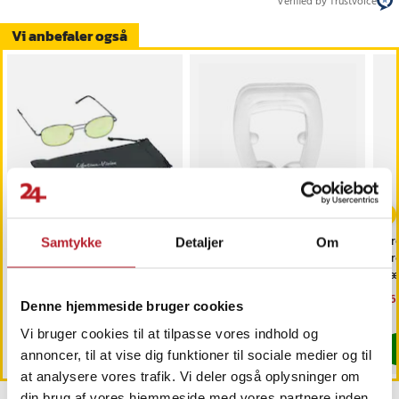
Verified by Trustvoice
Vi anbefaler også
-
55
%
-
41
%
Briller til natkørsel med
InnovaGoods Magnetisk
Ør
Samtykke
Detaljer
Om
reduceret blænding
Snorkeklemme
Ør
dæ
Nuværende pris
49 kr.
:
Nuværende pris
29 kr.
:
Nu
46 
109 kr.
49 kr.
Denne hjemmeside bruger cookies
49 kr.
Tidligere pris
:
109 kr.
29 kr.
Tidligere pris
:
49 kr.
46 
Findes på lager, Leveres i løbet af 1-2 hverdage
Findes på lager, Leveres i løbet af 1-2
Vi bruger cookies til at tilpasse vores indhold og
Køb
Køb
annoncer, til at vise dig funktioner til sociale medier og til
at analysere vores trafik. Vi deler også oplysninger om
din brug af vores hjemmeside med vores partnere inden