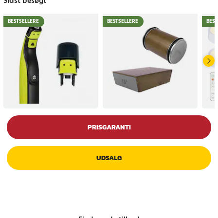
Sidst besøgt
BESTSELLERE
BESTSELLERE
BEST
PRISGARANTI
UDSALG