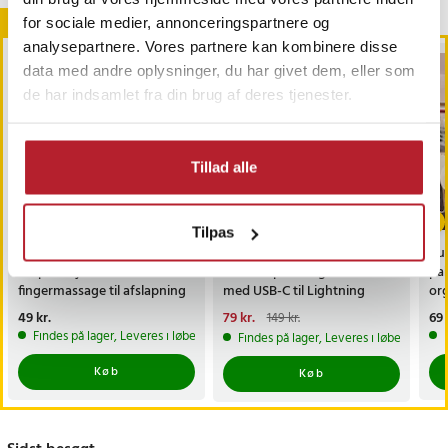
Andre købte også
for sociale medier, annonceringspartnere og
analysepartnere. Vores partnere kan kombinere disse
data med andre oplysninger, du har givet dem, eller som
de har indsamlet fra din brug af deres tjenester.
Tillad alle
-
47
%
Tilpas
Håndmassageapparater i
iPhone Hurtigoplader
Buk
20-pak - fjederbaseret
20W + opladningskabel
pak
fingermassage til afslapning
med USB-C til Lightning
org
og cirkulation
Pris
49 kr.
:
49 kr.
Nuværende pris
79 kr.
:
Pri
69 
149 kr.
79 kr.
Tidligere pris
:
149 kr.
Findes på lager, Leveres i løbet af 1-2 hverdage
Findes på lager, Leveres i løbet af 1-2
Køb
Køb