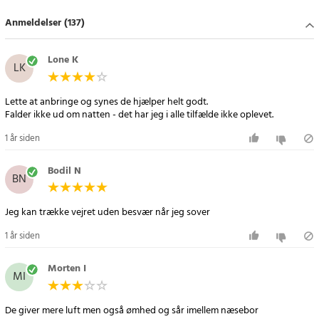
vejrtrækningen ved at sikre en mere jævn luftstrøm gennem
Anmeldelser (137)
natten.
Lone K
Specifikation
LK
- Materiale: Blød og behagelig silikone
- Funktion: Reducerer snorken og forbedrer vejrtrækningen
Lette at anbringe og synes de hjælper helt godt.
- Opbevaring: Praktisk plastiketui medfølger
Falder ikke ud om natten - det har jeg i alle tilfælde ikke oplevet.
- Størrelse: Universal – passer til de fleste
1 år siden
- Antal: 4 stk. pr. pakke
Bodil N
Article number
:
73815
BN
Jeg kan trække vejret uden besvær når jeg sover
1 år siden
Morten I
MI
De giver mere luft men også ømhed og sår imellem næsebor