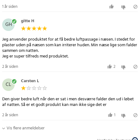
1 år siden
gitte H
GH
Jeg anvender produktet for at få bedre luftpassage i næsen. I stedet for
plaster uden på næsen som kan irriterer huden. Min næse lige som falder
sammen om natten.
Jeg er super tilfreds med produktet.
2 år siden
2
Carsten L
CL
Den giver bedre luft når den er sat i men desværre falder den ud i løbet
af natten. Så er et godt produkt kan man ikke sige det er
2 år siden
1
Vis flere anmeldelser