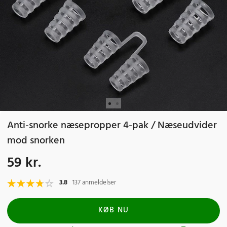
Anti-snorke næsepropper 4-pak / Næseudvider
mod snorken
59 kr.
Pris
:
59 kr.
3.8
137 anmeldelser
KØB NU