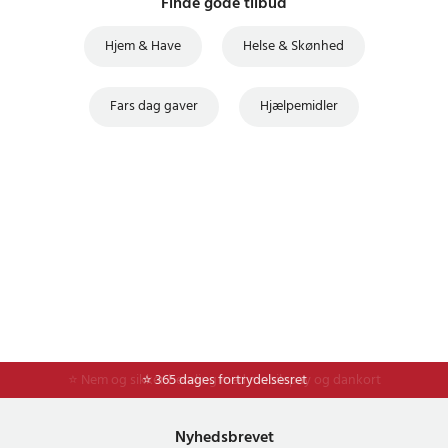
Finde gode tilbud
Hjem & Have
Helse & Skønhed
Fars dag gaver
Hjælpemidler
⭐ Nem og sikker betaling med mobilepay og dankort
⭐ 365 dages fortrydelsesret
Nyhedsbrevet