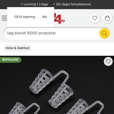
⭐ Levering 1-2 dage
⭐ 365 dages fortrydelsesret
Gå til hovedindholdet
Gå til søgning
Helse & Skønhed
BESTSELLERE