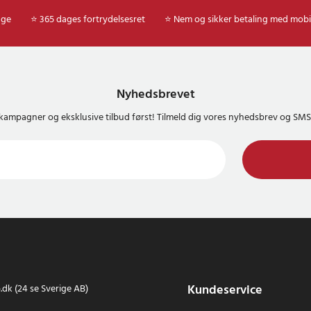
age
⭐ 365 dages fortrydelsesret
⭐ Nem og sikker betaling med mobi
Nyhedsbrevet
kampagner og eksklusive tilbud først! Tilmeld dig vores nyhedsbrev og S
Kundeservice
dk (24 se Sverige AB)