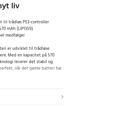
yt liv
 til trådløs PS3-controller
 570 mAh (LIP1359)
el medfølger
eri er udviklet til trådløse
lere. Med en kapacitet på 570
nologi leverer det stabil og
erfekt, når det gamle batteri har
d et USB-kabel til nem opladning,
rtsætte din gaming uden
ativ til originalbatteriet