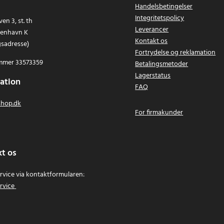
Handelsbetingelser
Integritetspolicy
en 3, st. th
Leverancer
benhavn K
Kontakt os
gsadresse)
Fortrydelse og reklamation
mer 33573359
Betalingsmetoder
Lagerstatus
ation
FAQ
hop.dk
For firmakunder
t os
vice via kontaktformularen:
rvice