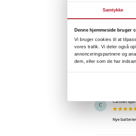
Samtykke
Taesir Aljab
TA
Meget godt og
Denne hjemmeside bruger c
Vi bruger cookies til at tilpas
vores trafik. Vi deler også 
Kim Anders
annonceringspartnere og anal
KA
dem, eller som de har indsaml
Batteri til PS
Ledning til PS
Carsten Bjø
C
Nye batterier 