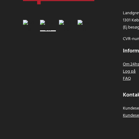
Landgrev
1301 Kø
(Ej besø
CVR-num
Inform
Om 24hs
Log på
FAQ
Kontak
Kundeser
Kundese