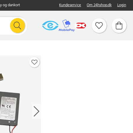
y og dankort
Kundeservice
Om 24hshop.dk
Login