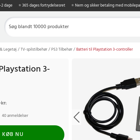
1-2 dage
⭐ 365 dages fortrydelsesret
⭐ Nem og sikker betaling med mobilepa
 & Legetøj
TV-spilstilbehør
PS3 Tilbehør
Batteri til Playstation 3-controller
 Playstation 3-
kr.
Tidligere pris
:
129 kr.
 kr.
40 anmeldelser
KØB NU