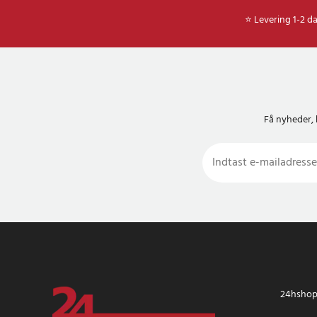
⭐ Levering 1-2 d
Få nyheder, 
24hshop.