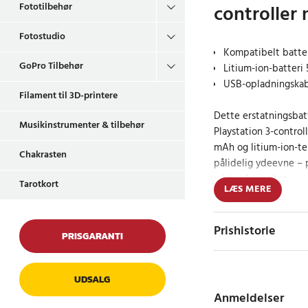
controller n
Fototilbehør
Fotostudio
Kompatibelt batteri
GoPro Tilbehør
Litium-ion-batteri
USB-opladningskab
Filament til 3D-printere
Dette erstatningsbatt
Musikinstrumenter & tilbehør
Playstation 3-control
mAh og litium-ion-tek
Chakrasten
pålidelig ydeevne – p
mistet kapacitet.
Tarotkort
LÆS MERE
Batteriet leveres me
så du hurtigt kan fo
Prishistorie
PRISGARANTI
afbrydelser.
Prisvenligt altern
UDSALG
Anmeldelser