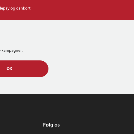
lepay og dankort
MS-kampagner.
OK
Følg os