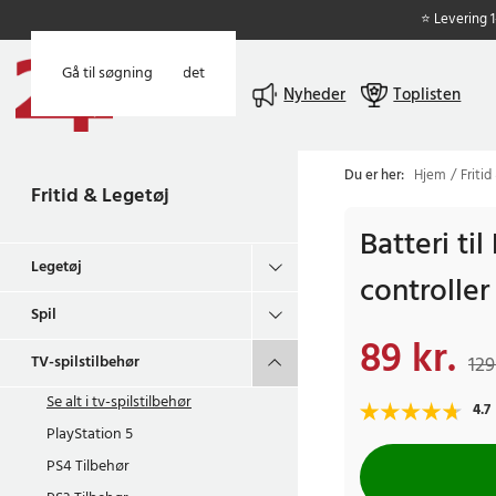
⭐ Levering 
Gå til hovedindholdet
Gå til søgning
Menu
Nyheder
Toplisten
Du er her:
Hjem
Fritid
Fritid & Legetøj
Batteri til
Legetøj
controller
Spil
89 kr.
Nuværende pris
:
89 
TV-spilstilbehør
129
Se alt i
tv-spilstilbehør
4.7
PlayStation 5
PS4 Tilbehør