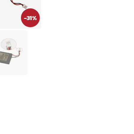
-
31
%