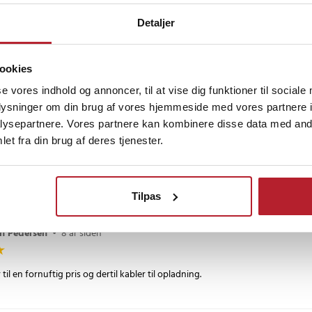
Detaljer
eri
•
8 år siden
 billigt.. Anbefales stærkt
ookies
se vores indhold og annoncer, til at vise dig funktioner til sociale
oplysninger om din brug af vores hjemmeside med vores partnere i
en
•
8 år siden
ysepartnere. Vores partnere kan kombinere disse data med andr
et fra din brug af deres tjenester.
 3, og det virker ikke.
 3 virker fint.
Tilpas
rn Pedersen
•
8 år siden
til en fornuftig pris og dertil kabler til opladning.