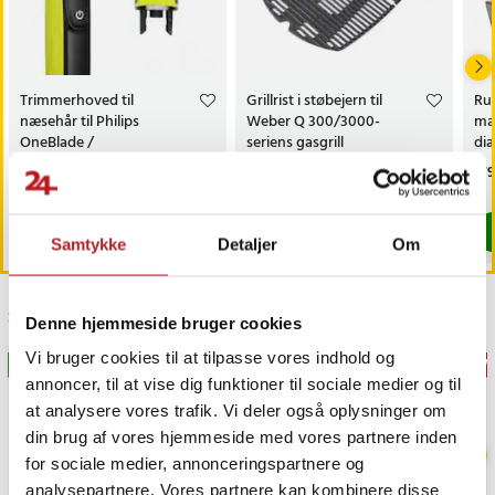
Trimmerhoved til
Grillrist i støbejern til
Rul
næsehår til Philips
Weber Q 300/3000-
mag
OneBlade /
seriens gasgrill
di
næsehårstrimmer /
fas
Pris
69 kr.
:
69 kr.
Pris
539 kr.
:
539 kr.
Pri
179
næsetrimmerhoved
Findes på lager, Leveres i løbet af 1-2 hverdage
Kommer 2026-09-18
Køb
Køb
Samtykke
Detaljer
Om
Sidst besøgt
Denne hjemmeside bruger cookies
Vi bruger cookies til at tilpasse vores indhold og
BESTSELLERE
GAV
annoncer, til at vise dig funktioner til sociale medier og til
at analysere vores trafik. Vi deler også oplysninger om
din brug af vores hjemmeside med vores partnere inden
for sociale medier, annonceringspartnere og
analysepartnere. Vores partnere kan kombinere disse