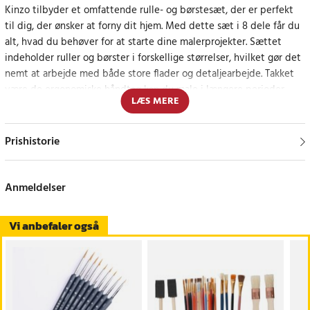
Kinzo tilbyder et omfattende rulle- og børstesæt, der er perfekt
til dig, der ønsker at forny dit hjem. Med dette sæt i 8 dele får du
alt, hvad du behøver for at starte dine malerprojekter. Sættet
indeholder ruller og børster i forskellige størrelser, hvilket gør det
nemt at arbejde med både store flader og detaljearbejde. Takket
være de ergonomiske håndtag kan du male i længere perioder
LÆS MERE
uden ubehag.
Perfekt til alle detaljer i dit malerprojekt
Prishistorie
Uanset om det drejer sig om at male et rum om eller istandsætte
et møbel, giver Kinzos rulle- og børstesæt dig de værktøjer, du
Anmeldelser
skal bruge for at få arbejdet gjort med præcision og en
professionel finish.
Vi anbefaler også
Specifikation
- Antal: 8 dele inklusive ruller og børster
Ergonomi: Komfortable håndtag til langvarig brug
- Anvendelse: Ideel til både brede streger og fine linjer