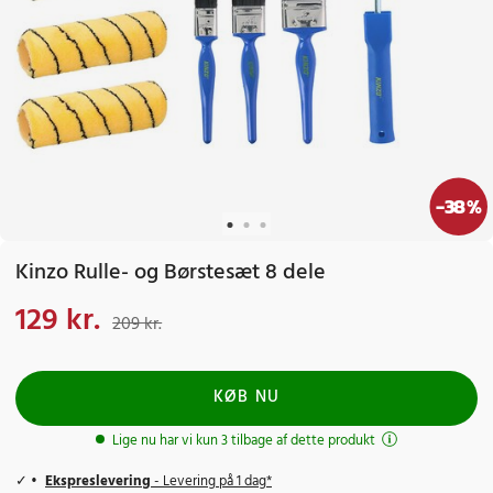
-
38
%
Kinzo Rulle- og Børstesæt 8 dele
129 kr.
Nuværende pris
:
129 kr.
Tidligere pris
:
209 kr.
209 kr.
KØB NU
Lige nu har vi kun 3 tilbage af dette produkt
Ekspreslevering
- Levering på 1 dag*