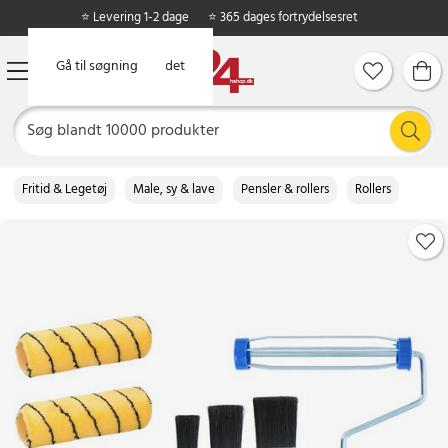
⭐ Levering 1-2 dage
⭐ 365 dages fortrydelsesret
Gå til hovedindholdet
Gå til søgning
Fritid & Legetøj
Male, sy & lave
Pensler & rollers
Rollers