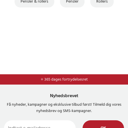
Pensler & rollers
Pensler
Rollers
⭐ Nem og sikker betaling med mobilepay og dankort
⭐ 365 dages fortrydelsesret
Nyhedsbrevet
Få nyheder, kampagner og eksklusive tilbud først! Tilmeld dig vores
nyhedsbrev og SMS-kampagner.