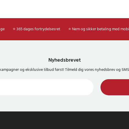
age
⭐ 365 dages fortrydelsesret
⭐ Nem og sikker betaling med mobi
Nyhedsbrevet
kampagner og eksklusive tilbud først! Tilmeld dig vores nyhedsbrev og S