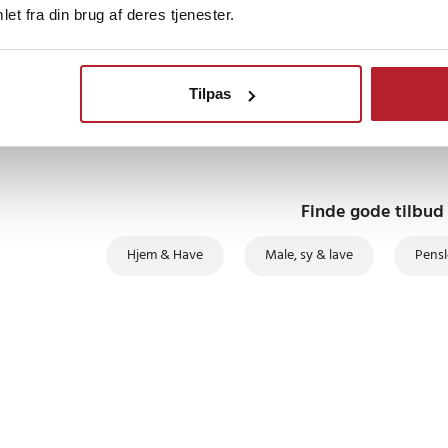
et fra din brug af deres tjenester.
meldelser
Tilpas
Finde gode tilbud
Hjem & Have
Male, sy & lave
Pensl