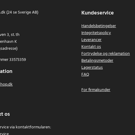
Kundeservice
dk (24 se Sverige AB)
Handelsbetingelser
Integritetspolicy
en 3, st. th
Leverancer
benhavn K
Kontakt os
gsadresse)
Fortrydelse og reklamation
mer 33573359
Betalingsmetoder
Lagerstatus
ation
FAQ
hop.dk
For firmakunder
t os
vice via kontaktformularen:
rvice