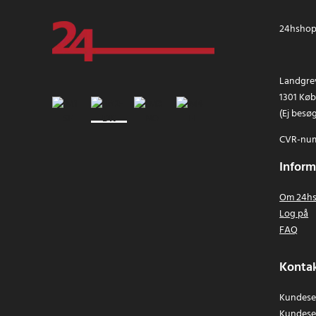
24hshop.
Landgrev
1301 Kø
(Ej besø
CVR-num
Inform
Om 24hs
Log på
FAQ
Kontak
Kundeser
Kundese