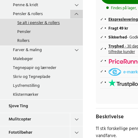
Penne & kridt
Findes på lager,
Pensler & rollers
Ekspreslevering
Se alt i
pensler & rollers
Fragt 49 kr
Pensler
Sikkerhed
- Godk
Rollers
Tryghed
- 30 dag
Farver & maling
tilfredse kunder
Malebøger
Tegnepapir og lærreder
Skriv og Tegneplade
Lysfremstilling
Klistermærker
Sjove Ting
Beskrivelse
Mulitcopter
11 stk forskellige pen
Fototilbehør
vandfarve.