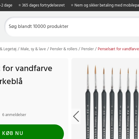
1-2 dage
⭐ 365 dages fortrydelsesret
⭐ Nem og sikker betaling med mobilepa
 & Legetøj
Male, sy & lave
Pensler & rollers
Pensler
Penselsæt for vandfarve
 for vandfarve
rkeblå
6 anmeldelser
KØB NU