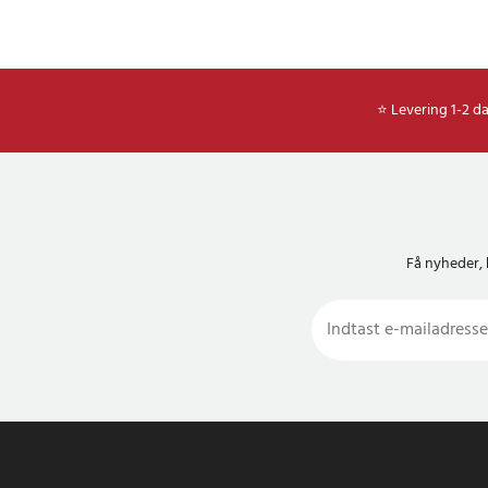
⭐ Levering 1-2 d
Få nyheder, 