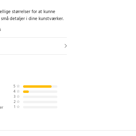
ellige størrelser for at kunne
små detaljer i dine kunstværker.
5
5
☆
4
☆
3
☆
2
☆
1
☆
er