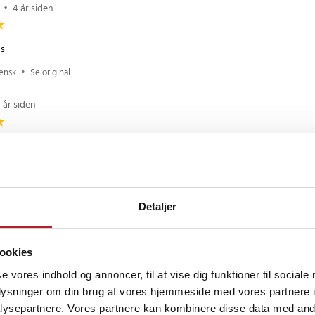
•
4 år siden
ds
vensk
•
Se original
1 år siden
3 år siden
Detaljer
3 år siden
ookies
se vores indhold og annoncer, til at vise dig funktioner til sociale
oplysninger om din brug af vores hjemmeside med vores partnere i
ysepartnere. Vores partnere kan kombinere disse data med andr
 år siden