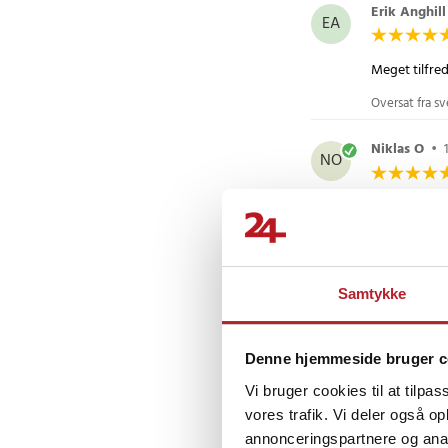
Erik Anghill
EA
Meget tilfre
Oversat fra s
Niklas O
•
NO
George G
•
GG
Samtykke
Tommy H
•
TH
Denne hjemmeside bruger c
Vi bruger cookies til at tilpas
vores trafik. Vi deler også 
annonceringspartnere og anal
Milda D
•
3