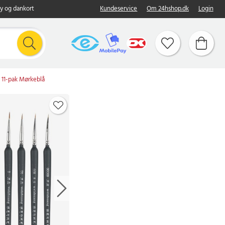
y og dankort
Kundeservice
Om 24hshop.dk
Login
 11-pak Mørkeblå