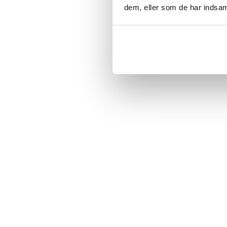
MD
dem, eller som de har indsaml
Vis flere an