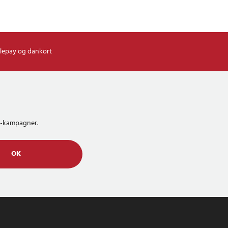
lepay og dankort
MS-kampagner.
OK