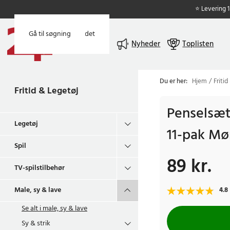
⭐ Levering 
Gå til hovedindholdet
Gå til søgning
Menu
Nyheder
Toplisten
Du er her:
Hjem
Fritid
Fritid & Legetøj
Penselsæt
Legetøj
11-pak Mø
Spil
89 kr.
Pris
:
89 kr.
TV-spilstilbehør
Male, sy & lave
4.8
Se alt i
male, sy & lave
Sy & strik