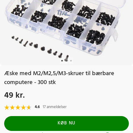
Æske med M2/M2,5/M3-skruer til bærbare
computere - 300 stk
49 kr.
Pris
:
49 kr.
4.6
17 anmeldelser
KØB NU