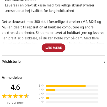
elektroniske enheder
Leveres i en praktisk kasse med forskellige skruestørrelser
Jernskruer af høj kvalitet for lang holdbarhed
Dette skruesæt med 300 stk. i forskellige størrelser (M2, M2,5 og
M3) er ideelt til reparation af bærbare computere og andre
elektroniske enheder. Skruerne er lavet af holdbart jern og leveres
i en praktisk plastkasse, så du kan holde styr på dem. Med flere
størrelser at vælge imellem er det nemt at finde den rigtige skrue
LÆS MERE
til hver enkelt reparation. Dette sæt er en nødvendighed for alle,
der ønsker at udføre vedligeholdelse og reparationer på deres
elektroniske enheder.
Prishistorie
Organiseret for nem adgang og brug
Anmeldelser
Hver skrue er omhyggeligt sorteret efter størrelse og antal i den
4.6
5
☆
medfølgende plastkasse. Det gør det hurtigt og nemt at finde den
4
☆
rigtige skrue, når du skal bruge den, hvilket sparer tid og gør
3
☆
2
☆
reparationer nemmere.
1
☆
vurderinger