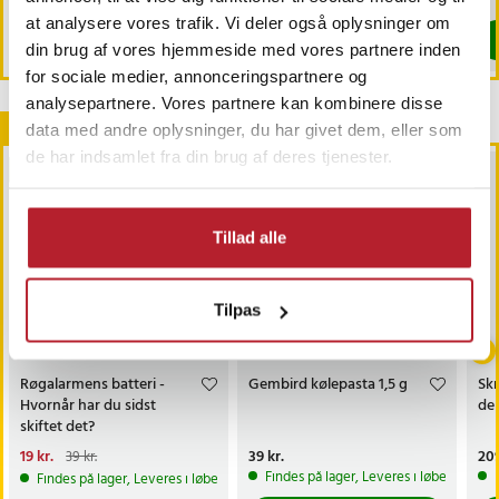
at analysere vores trafik. Vi deler også oplysninger om
Køb
Køb
din brug af vores hjemmeside med vores partnere inden
for sociale medier, annonceringspartnere og
analysepartnere. Vores partnere kan kombinere disse
Andre købte også
data med andre oplysninger, du har givet dem, eller som
de har indsamlet fra din brug af deres tjenester.
BESTSELLERE
Tillad alle
Tilpas
-
51
%
Røgalarmens batteri -
Gembird kølepasta 1,5 g
Skr
Hvornår har du sidst
de
skiftet det?
Nuværende pris
19 kr.
:
Pris
39 kr.
:
39 kr.
Pri
209
39 kr.
19 kr.
Tidligere pris
:
39 kr.
Findes på lager, Leveres i løbet af 1-2
Findes på lager, Leveres i løbet af 1-2 hverdage