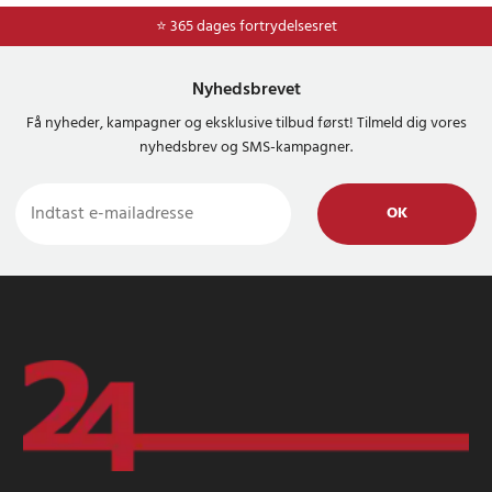
⭐ Nem og sikker betaling med mobilepay og dankort
⭐ 365 dages fortrydelsesret
Nyhedsbrevet
Få nyheder, kampagner og eksklusive tilbud først! Tilmeld dig vores
nyhedsbrev og SMS-kampagner.
OK