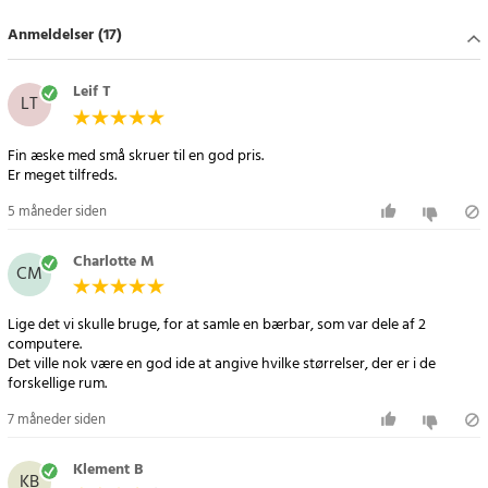
Specifikation
Anmeldelser (17)
- Materiale: Jern
- Boksens størrelse: 132 x 68 x 23 mm
- Antal: 300 skruer
Leif T
LT
- Størrelser:
- M2x3 (30 stk.)
Fin æske med små skruer til en god pris.
- M2x4 (30 stk.)
Er meget tilfreds.
- M2x6 (30 stk.)
5 måneder siden
- M2x8 (30 stk.)
- M2,5x4 (30 stk.)
Charlotte M
- M2,5x5 (30 stk.)
CM
- M2,5x6 (30 stk.)
- M2,5x8 (30 stk.)
Lige det vi skulle bruge, for at samle en bærbar, som var dele af 2
- M3x3 (30 stk.)
computere.
- M3x5 (30 stk.)
Det ville nok være en god ide at angive hvilke størrelser, der er i de
forskellige rum.
- Inkluderer: 1x skrueboks, 1x plastemballage
7 måneder siden
Article number
:
114762
Klement B
KB