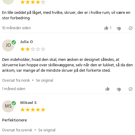
En lille seddel på låget, med hvilke, skruer, der er i hvilke rum, vil være en
stor forbedring
10 måneder siden
1
Julia O
JO
Den indeholder, hvad den skal, men æsken er designet således, at
skruerne kan hoppe over skillevæggene, selv når den er lukket, så da den
ankom, var mange af de mindste skruer på det forkerte sted.
Oversat fra norsk
•
Se original
1 måned siden
Mikael S
MS
Perfektionere
Oversat fra svensk
•
Se original