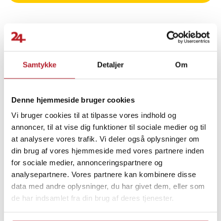
- Understøttede signalfrekvenser: 2,4 GHz, 5 GHz
- WiFi-standarder: IEEE 802.11 b/g/n, IEEE 802.11 a/ac
- Krypteringstilstande: WPA-PSK, WPA2-PSK, WPA/WPA2-PSK,
64/128 WEP
Finde gode tilbud
Article number
:
112569
Samtykke
Detaljer
Om
Computertilbehør
Netværk
Denne hjemmeside bruger cookies
Netværk Trådløst
Udsalg Øvrigt
Vi bruger cookies til at tilpasse vores indhold og
annoncer, til at vise dig funktioner til sociale medier og til
Netværk >108 Mbps
Udsalg 100-199 Kronor
at analysere vores trafik. Vi deler også oplysninger om
din brug af vores hjemmeside med vores partnere inden
for sociale medier, annonceringspartnere og
analysepartnere. Vores partnere kan kombinere disse
data med andre oplysninger, du har givet dem, eller som
de har indsamlet fra din brug af deres tjenester.