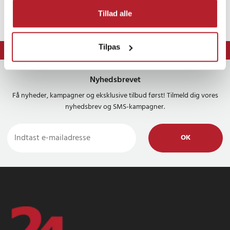
Tillad alle
Tilpas
⭐ 365 dages fortrydelsesret
Nyhedsbrevet
Få nyheder, kampagner og eksklusive tilbud først! Tilmeld dig vores
nyhedsbrev og SMS-kampagner.
OK