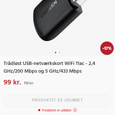
-
17
%
Trådløst USB-netværkskort WiFi 11ac - 2,4
GHz/200 Mbps og 5 GHz/433 Mbps
99 kr.
Nuværende pris
:
99 kr.
Tidligere pris
:
119 kr.
119 kr.
PRODUKTET ER UDLØBET
Produktet er udløbet