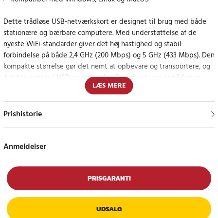
Dette trådløse USB-netværkskort er designet til brug med både
stationære og bærbare computere. Med understøttelse af de
nyeste WiFi-standarder giver det høj hastighed og stabil
forbindelse på både 2,4 GHz (200 Mbps) og 5 GHz (433 Mbps). Den
kompakte størrelse gør det nemt at opbevare og transportere, og
det kan sættes i USB-porten, selv når computeren er på farten.
LÆS MERE
Pålidelig forbindelse og høj sikkerhed
Prishistorie
Netværkskortet understøtter flere krypteringstilstande som WPA-
PSK, WPA2-PSK og 64/128 WEP, hvilket sikrer din forbindelses
sikkerhed. Den indbyggede LED-indikator viser netværkskortets
Anmeldelser
status og hjælper dig med nemt at overvåge forbindelsen.
Specifikation
PRISGARANTI
- Udgang: USB 2.0
- LED-indikator
UDSALG
- Kompatibilitet: Windows / Linux / MacOS