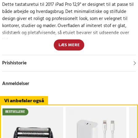
Dette tastaturetui til 2017 iPad Pro 12,9" er designet til at passe til
både arbejde og hverdagsbrug. Det minimalistiske og stilfulde
design giver et roligt og professionelt look, som er velegnet til
kontorer, studier og møder. Overfladen af imiteret stof er glat,
slidstærk og pletafvisende, så etuiet bevarer sit udseende over
tid.
LÆS MERE
Bluetooth-forbindelsen med Bluetooth Low Energy-understøttelse
giver hurtig forbindelse og stabil transmission med lav latenstid.
Prishistorie
Skriveoplevelsen er jævn og præcis, hvilket gør det nemt at
arbejde effektivt med dokumenter, e-mails og noter direkte på
iPad'en.
Anmeldelser
Komfortabel skrivning og smart design
Vi anbefaler også
Tastaturets ergonomiske layout giver en klar respons på tasterne
BESTSELLERE
og en behagelig skriveoplevelse, selv under længere
arbejdssessioner. Designet kombinerer tastatur, beskyttelsesetui
og stativ i én enhed, så iPad Pro nemt kan bruges i en laptop-