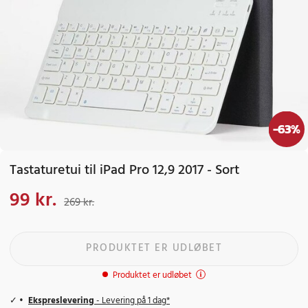
-
63
%
Tastaturetui til iPad Pro 12,9 2017 - Sort
99 kr.
Nuværende pris
:
99 kr.
Tidligere pris
:
269 kr.
269 kr.
PRODUKTET ER UDLØBET
Produktet er udløbet
Ekspreslevering
- Levering på 1 dag*