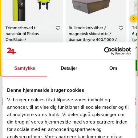
Trimmerhoved til
Rullende knivsliber /
Trå
næsehår til Philips
magnetisk slibestøtte /
6-
OneBlade /
diamantbryne 400/1000 /
fj
næsehårstrimmer /
faste slibevinkler
sk
Pris
69 kr.
:
69 kr.
Pris
179 kr.
:
179 kr.
Nu
149
næsetrimmerhoved
149
Findes på lager, Leveres i løbet af 1-2 hverdage
Kommer 2026-08-14
Køb
Køb
Samtykke
Detaljer
Om
Sidst besøgt
Denne hjemmeside bruger cookies
Vi bruger cookies til at tilpasse vores indhold og
BESTSELLERE
GAV
annoncer, til at vise dig funktioner til sociale medier og til
at analysere vores trafik. Vi deler også oplysninger om
din brug af vores hjemmeside med vores partnere inden
for sociale medier, annonceringspartnere og
analysepartnere. Vores partnere kan kombinere disse