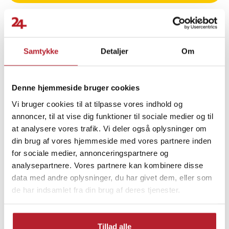
Musen understøtter tre forbindelsestilstande: 2,4 GHz via
modtager for lav latenstid, Bluetooth for fleksibel brug og kablet
tilstand via USB. Den medfølgende ladestation fungerer både som
praktisk opbevaring og en nem opladningsløsning, så musen altid
Samtykke
Detaljer
Om
er klar til brug.
Finde gode tilbud
Med den dedikerede software kan du justere DPI-trin, tildele
Computertilbehør
Mus og tastatur
Mus
knapper og finjustere indstillingerne for at optimere ydeevnen
Denne hjemmeside bruger cookies
efter dine behov.
Vi bruger cookies til at tilpasse vores indhold og
Gaming
Gaming-mus
annoncer, til at vise dig funktioner til sociale medier og til
Et gennemtænkt valg til gamere, der søger høj præcision, lav vægt
at analysere vores trafik. Vi deler også oplysninger om
og fleksible tilslutningsmuligheder i et stilrent, sort design.
din brug af vores hjemmeside med vores partnere inden
for sociale medier, annonceringspartnere og
Specifikationer: Machenike
analysepartnere. Vores partnere kan kombinere disse
- Mærke: Machenike
data med andre oplysninger, du har givet dem, eller som
- Model: L8 Max
de har indsamlet fra din brug af deres tjenester.
- Sensor: Pixart PAW3395
- DPI: 1000 / 1600 / 2400 / 3200 / 6400 / op til 26.000
- Polling-hastighed: 1000 Hz
Tillad alle