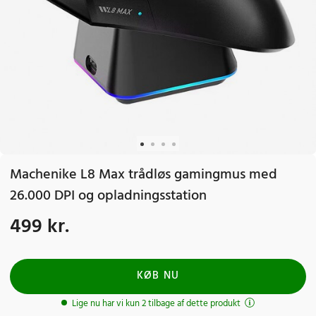
Machenike L8 Max trådløs gamingmus med
26.000 DPI og opladningsstation
499 kr.
Pris
:
499 kr.
KØB NU
Lige nu har vi kun 2 tilbage af dette produkt