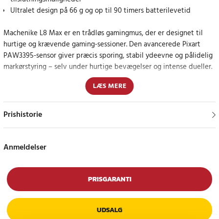
Ultralet design på 66 g og op til 90 timers batterilevetid
Machenike L8 Max er en trådløs gamingmus, der er designet til
hurtige og krævende gaming-sessioner. Den avancerede Pixart
PAW3395-sensor giver præcis sporing, stabil ydeevne og pålidelig
markørstyring – selv under hurtige bevægelser og intense dueller.
LÆS MERE
Den lave vægt på ca. 66 gram muliggør hurtigere reaktioner og
reducerer belastningen på hånden under lange sessioner. De
mekaniske hovedknapper er specificeret til op til 80 millioner klik
Prishistorie
og leverer ensartet og øjeblikkelig respons.
Præcision, hastighed og fuld fleksibilitet
Anmeldelser
Med en opdateringsfrekvens på 1000 Hz, op til 650 IPS
sporingshastighed og 50 G acceleration får du stabil registrering,
PRISGARANTI
selv ved hurtige bevægelser. Flere DPI-niveauer (1.000–26.000) gør
det nemt at tilpasse følsomheden til din spillestil og situation.
UDSALG