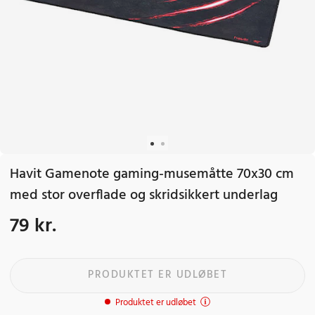
Havit Gamenote gaming-musemåtte 70x30 cm
med stor overflade og skridsikkert underlag
79 kr.
Pris
:
79 kr.
PRODUKTET ER UDLØBET
Produktet er udløbet