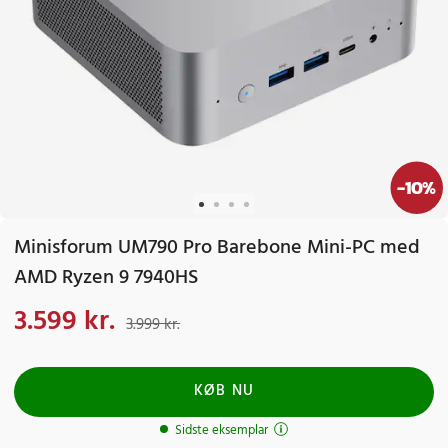
-
10
%
Minisforum UM790 Pro Barebone Mini-PC med
AMD Ryzen 9 7940HS
3.599 kr.
Nuværende pris
:
3.599 kr.
Tidligere pris
:
3.999 kr.
3.999 kr.
KØB NU
Sidste eksemplar