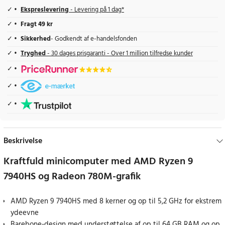
Ekspreslevering
- Levering på 1 dag*
Fragt 49 kr
Sikkerhed
- Godkendt af e-handelsfonden
Tryghed
- 30 dages prisgaranti - Over 1 million tilfredse kunder
Beskrivelse
Kraftfuld minicomputer med AMD Ryzen 9
7940HS og Radeon 780M-grafik
AMD Ryzen 9 7940HS med 8 kerner og op til 5,2 GHz for ekstrem
ydeevne
Barebone-design med understøttelse af op til 64 GB RAM og op